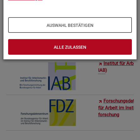
Bun­des­in­sti­tut f
AUSWAHL BESTÄTIGEN
Sta­tis­ti­sches Am
ro­stat)
ALLE ZULASSEN
In­sti­tut für Ar­be
IAB
)
For­schungs­da­ten
für Ar­beit im In­sti­t
for­schung