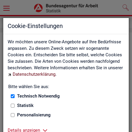
Service
Weitere Statistikangebote
Cookie-Einstellungen
Wei­te­re Sta­tis­tik­an­ge­bo­te
Wir möchten unsere Online-Angebote auf Ihre Bedürfnisse
anpassen. Zu diesem Zweck setzen wir sogenannte
Cookies ein. Entscheiden Sie bitte selbst, welche Cookies
Hier er­hal­ten Sie eine Aus­wahl wei­te­rer Sta­tis­tik­an­ge­bo­te an­
Sie zulassen. Die Arten von Cookies werden nachfolgend
de­rer In­sti­tu­tio­nen:
beschrieben. Weitere Informationen erhalten Sie in unserer
Datenschutzerklärung
.
Sta­tis­ti­sches Bun
Bitte wählen Sie aus:
Link-Liste des sta­
an­de­ren Sta­tis­tik-An
Technisch Notwendig
Statistik
On­line-Atlas zur Re­
Personalisierung
Sta­tis­tik-Por­tal
Details anzeigen