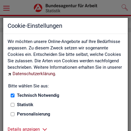
Service
Weitere Statistikangebote
Cookie-Einstellungen
Wei­te­re Sta­tis­tik­an­ge­bo­te
Wir möchten unsere Online-Angebote auf Ihre Bedürfnisse
anpassen. Zu diesem Zweck setzen wir sogenannte
Cookies ein. Entscheiden Sie bitte selbst, welche Cookies
Hier er­hal­ten Sie eine Aus­wahl wei­te­rer Sta­tis­tik­an­ge­bo­te an­
Sie zulassen. Die Arten von Cookies werden nachfolgend
de­rer In­sti­tu­tio­nen:
beschrieben. Weitere Informationen erhalten Sie in unserer
Datenschutzerklärung
.
Sta­tis­ti­sches Bun
Bitte wählen Sie aus:
Link-Liste des sta­
an­de­ren Sta­tis­tik-An
Technisch Notwendig
Statistik
On­line-Atlas zur Re­
Personalisierung
Sta­tis­tik-Por­tal
Details anzeigen