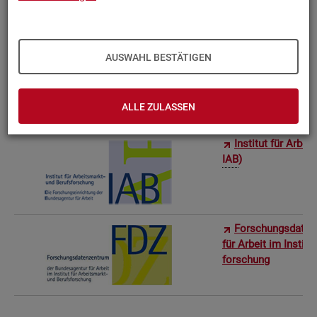
Bun­des­in­sti­tut f
AUSWAHL BESTÄTIGEN
Sta­tis­ti­sches Am
ro­stat)
ALLE ZULASSEN
In­sti­tut für Ar­be
IAB
)
For­schungs­da­ten
für Ar­beit im In­sti­t
for­schung