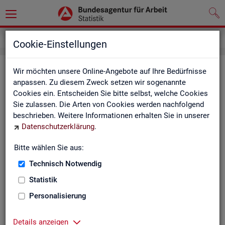
Service
Weitere Statistikangebote
Cookie-Einstellungen
Wei­te­re Sta­tis­tik­an­ge­bo­te
Wir möchten unsere Online-Angebote auf Ihre Bedürfnisse
anpassen. Zu diesem Zweck setzen wir sogenannte
Cookies ein. Entscheiden Sie bitte selbst, welche Cookies
Hier er­hal­ten Sie eine Aus­wahl wei­te­rer Sta­tis­tik­an­ge­bo­te an­
Sie zulassen. Die Arten von Cookies werden nachfolgend
de­rer In­sti­tu­tio­nen:
beschrieben. Weitere Informationen erhalten Sie in unserer
Datenschutzerklärung
.
Sta­tis­ti­sches Bun
Bitte wählen Sie aus:
Link-Liste des sta­
an­de­ren Sta­tis­tik-An
Technisch Notwendig
Statistik
On­line-Atlas zur Re­
Personalisierung
Sta­tis­tik-Por­tal
Details anzeigen