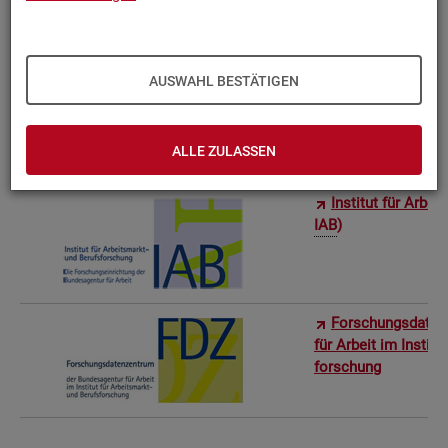
Bun­des­in­sti­tut f
AUSWAHL BESTÄTIGEN
Sta­tis­ti­sches Am
ro­stat)
ALLE ZULASSEN
In­sti­tut für Ar­be
IAB
)
For­schungs­da­ten
für Ar­beit im In­sti­t
for­schung