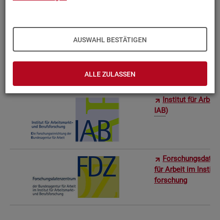
Bun­des­in­sti­tut f
AUSWAHL BESTÄTIGEN
Sta­tis­ti­sches Am
ro­stat)
ALLE ZULASSEN
In­sti­tut für Ar­be
IAB
)
For­schungs­da­ten
für Ar­beit im In­sti­t
for­schung