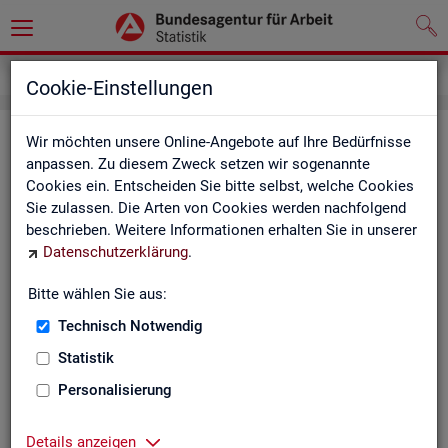
Service
Weitere Statistikangebote
Cookie-Einstellungen
Wei­te­re Sta­tis­tik­an­ge­bo­te
Wir möchten unsere Online-Angebote auf Ihre Bedürfnisse
anpassen. Zu diesem Zweck setzen wir sogenannte
Cookies ein. Entscheiden Sie bitte selbst, welche Cookies
Hier er­hal­ten Sie eine Aus­wahl wei­te­rer Sta­tis­tik­an­ge­bo­te an­
Sie zulassen. Die Arten von Cookies werden nachfolgend
de­rer In­sti­tu­tio­nen:
beschrieben. Weitere Informationen erhalten Sie in unserer
Datenschutzerklärung
.
Sta­tis­ti­sches Bun
Bitte wählen Sie aus:
Link-Liste des sta­
an­de­ren Sta­tis­tik-An
Technisch Notwendig
Statistik
On­line-Atlas zur Re­
Personalisierung
Sta­tis­tik-Por­tal
Details anzeigen