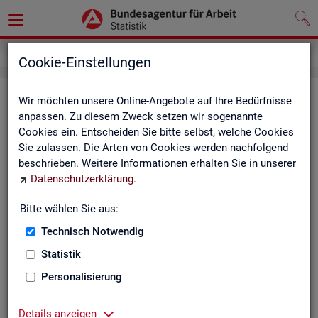
Service
Weitere Statistikangebote
Cookie-Einstellungen
Wei­te­re Sta­tis­tik­an­ge­bo­te
Wir möchten unsere Online-Angebote auf Ihre Bedürfnisse
anpassen. Zu diesem Zweck setzen wir sogenannte
Cookies ein. Entscheiden Sie bitte selbst, welche Cookies
Hier er­hal­ten Sie eine Aus­wahl wei­te­rer Sta­tis­tik­an­ge­bo­te an­
Sie zulassen. Die Arten von Cookies werden nachfolgend
de­rer In­sti­tu­tio­nen:
beschrieben. Weitere Informationen erhalten Sie in unserer
Datenschutzerklärung
.
Sta­tis­ti­sches Bun
Bitte wählen Sie aus:
Link-Liste des sta­
an­de­ren Sta­tis­tik-An
Technisch Notwendig
Statistik
On­line-Atlas zur Re­
Personalisierung
Sta­tis­tik-Por­tal
Details anzeigen