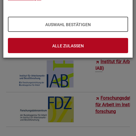
Bun­des­in­sti­tut f
AUSWAHL BESTÄTIGEN
Sta­tis­ti­sches Am
ro­stat)
ALLE ZULASSEN
In­sti­tut für Ar­be
IAB
)
For­schungs­da­ten
für Ar­beit im In­sti­t
for­schung