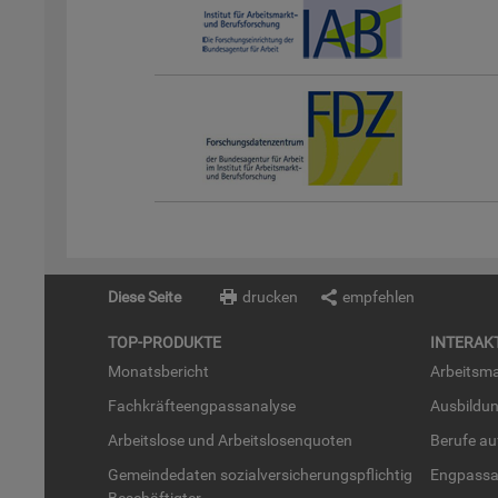
Diese Seite
drucken
empfehlen
TOP-PRO­DUK­TE
IN­TER­AK­
Mo­nats­be­richt
Ar­beits­ma
Fach­kräf­te­eng­pass­ana­ly­se
Aus­bil­du
Ar­beits­lo­se und Ar­beits­lo­sen­quo­ten
Be­ru­fe a
Ge­mein­de­da­ten so­zi­al­ver­si­che­rungs­pflich­tig
Eng­pass­a
Be­schäf­tig­ter