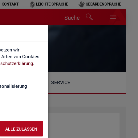
KONTAKT
LEICHTE SPRACHE
GEBÄRDENSPRACHE
Suche
etzen wir
e Arten von Cookies
schutzerklärung
.
SERVICE
sonalisierung
ALLE ZULASSEN
tio­nen: