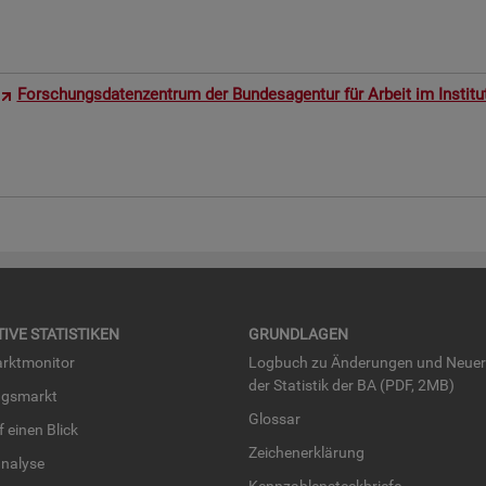
For­schungs­da­ten­zen­trum der Bun­des­agen­tur für Ar­beit im In­sti­t
TI­VE STA­TIS­TI­KEN
GRUND­LA­GEN
rkt­mo­ni­tor
Log­buch zu Än­de­run­gen und Neue­
der Sta­tis­tik der BA (PDF, 2MB)
ngs­markt
Glos­sar
uf einen Blick
Zei­chen­er­klä­rung
na­ly­se
Kenn­zah­len­steck­brie­fe