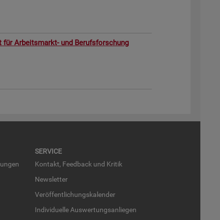
ut für Ar­beits­markt- und Be­rufs­for­schung
SER­VICE
run­gen
Kon­takt, Feed­back und Kri­tik
News­let­ter
Ver­öf­fent­li­chungs­ka­len­der
In­di­vi­du­el­le Aus­wer­tungs­an­lie­gen