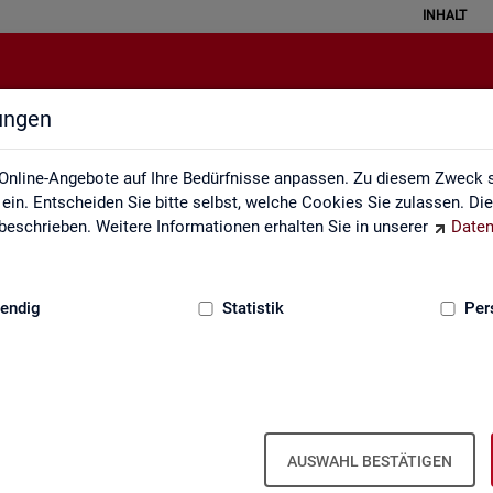
INHALT
lungen
Weitere Statistikangebote
Online-Angebote auf Ihre Bedürfnisse anpassen. Zu diesem Zweck s
in. Entscheiden Sie bitte selbst, welche Cookies Sie zulassen. Di
eschrieben. Weitere Informationen erhalten Sie in unserer
Daten
:
GRUNDLAGEN
endig
Statistik
Per
Wei­te­re Sta­tis­tik­an­ge­bo­te
AUSWAHL BESTÄTIGEN
­hal­ten Sie eine Aus­wahl wei­te­rer Sta­tis­tik­an­ge­bo­te an­de­rer In­sti­tu­