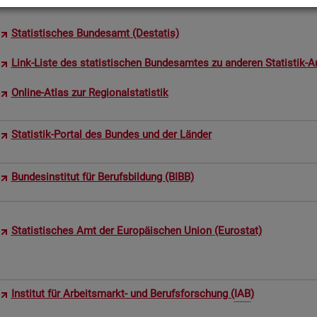
Sta­tis­ti­sches Bun­des­amt (De­sta­tis)
Link-Liste des sta­tis­ti­schen Bun­des­am­tes zu an­de­ren Sta­tis­tik-An
On­line-Atlas zur Re­gio­nal­sta­tis­tik
Sta­tis­tik-Por­tal des Bun­des und der Län­der
Bun­des­in­sti­tut für Be­rufs­bil­dung (BIBB)
Sta­tis­ti­sches Amt der Eu­ro­päi­schen Union (Eu­ro­stat)
In­sti­tut für Ar­beits­markt- und Be­rufs­for­schung (
IAB
)