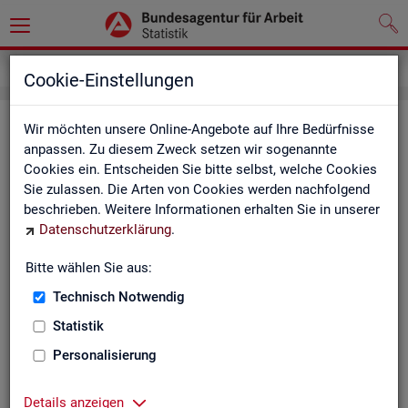
Service
Weitere Statistikangebote
Cookie-Einstellungen
Wei­te­re Sta­tis­tik­an­ge­bo­te
Wir möchten unsere Online-Angebote auf Ihre Bedürfnisse
anpassen. Zu diesem Zweck setzen wir sogenannte
Cookies ein. Entscheiden Sie bitte selbst, welche Cookies
Hier er­hal­ten Sie eine Aus­wahl wei­te­rer Sta­tis­tik­an­ge­bo­te an­
Sie zulassen. Die Arten von Cookies werden nachfolgend
de­rer In­sti­tu­tio­nen:
beschrieben. Weitere Informationen erhalten Sie in unserer
Datenschutzerklärung
.
Sta­tis­ti­sches Bun
Bitte wählen Sie aus:
Link-Liste des sta­
an­de­ren Sta­tis­tik-An
Technisch Notwendig
Statistik
On­line-Atlas zur Re­
Personalisierung
Sta­tis­tik-Por­tal
Details anzeigen