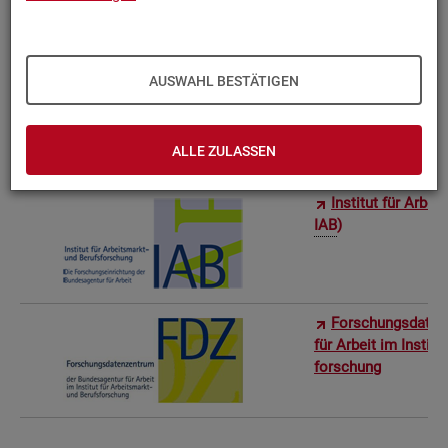
Bun­des­in­sti­tut f
AUSWAHL BESTÄTIGEN
Sta­tis­ti­sches Am
ro­stat)
ALLE ZULASSEN
In­sti­tut für Ar­be
IAB
)
For­schungs­da­ten
für Ar­beit im In­sti­t
for­schung