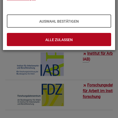
Bun­des­in­sti­tut f
AUSWAHL BESTÄTIGEN
Sta­tis­ti­sches Am
ro­stat)
ALLE ZULASSEN
In­sti­tut für Ar­be
IAB
)
For­schungs­da­ten
für Ar­beit im In­sti­t
for­schung