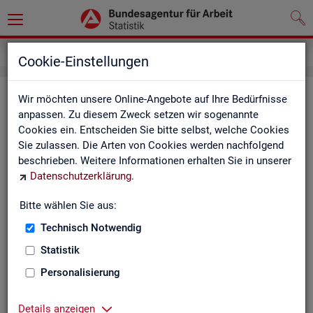
Service
Weitere Statistikangebote
Cookie-Einstellungen
Wei­te­re Sta­tis­tik­an­ge­bo­te
Wir möchten unsere Online-Angebote auf Ihre Bedürfnisse
anpassen. Zu diesem Zweck setzen wir sogenannte
Cookies ein. Entscheiden Sie bitte selbst, welche Cookies
Hier er­hal­ten Sie eine Aus­wahl wei­te­rer Sta­tis­tik­an­ge­bo­te an­
Sie zulassen. Die Arten von Cookies werden nachfolgend
de­rer In­sti­tu­tio­nen:
beschrieben. Weitere Informationen erhalten Sie in unserer
Datenschutzerklärung
.
Sta­tis­ti­sches Bun
Bitte wählen Sie aus:
Link-Liste des sta­
an­de­ren Sta­tis­tik-An
Technisch Notwendig
Statistik
On­line-Atlas zur Re­
Personalisierung
Sta­tis­tik-Por­tal
Details anzeigen