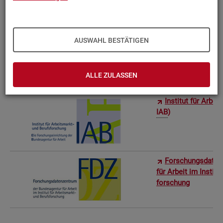
Bun­des­in­sti­tut f
AUSWAHL BESTÄTIGEN
Sta­tis­ti­sches Am
ro­stat)
ALLE ZULASSEN
In­sti­tut für Ar­be
IAB
)
For­schungs­da­ten
für Ar­beit im In­sti­t
for­schung