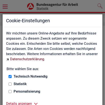
Service
Weitere Statistikangebote
Cookie-Einstellungen
Wei­te­re Sta­tis­tik­an­ge­bo­te
Wir möchten unsere Online-Angebote auf Ihre Bedürfnisse
anpassen. Zu diesem Zweck setzen wir sogenannte
Cookies ein. Entscheiden Sie bitte selbst, welche Cookies
Hier er­hal­ten Sie eine Aus­wahl wei­te­rer Sta­tis­tik­an­ge­bo­te an­
Sie zulassen. Die Arten von Cookies werden nachfolgend
de­rer In­sti­tu­tio­nen:
beschrieben. Weitere Informationen erhalten Sie in unserer
Datenschutzerklärung
.
Sta­tis­ti­sches Bun
Bitte wählen Sie aus:
Link-Liste des sta­
an­de­ren Sta­tis­tik-An
Technisch Notwendig
Statistik
On­line-Atlas zur Re­
Personalisierung
Sta­tis­tik-Por­tal
Details anzeigen