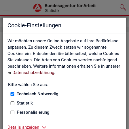
Service
Weitere Statistikangebote
Cookie-Einstellungen
Wei­te­re Sta­tis­tik­an­ge­bo­te
Wir möchten unsere Online-Angebote auf Ihre Bedürfnisse
anpassen. Zu diesem Zweck setzen wir sogenannte
Cookies ein. Entscheiden Sie bitte selbst, welche Cookies
Hier er­hal­ten Sie eine Aus­wahl wei­te­rer Sta­tis­tik­an­ge­bo­te an­
Sie zulassen. Die Arten von Cookies werden nachfolgend
de­rer In­sti­tu­tio­nen:
beschrieben. Weitere Informationen erhalten Sie in unserer
Datenschutzerklärung
.
Sta­tis­ti­sches Bun
Bitte wählen Sie aus:
Link-Liste des sta­
an­de­ren Sta­tis­tik-An
Technisch Notwendig
Statistik
On­line-Atlas zur Re­
Personalisierung
Sta­tis­tik-Por­tal
Details anzeigen