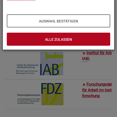
Bun­des­in­sti­tut f
AUSWAHL BESTÄTIGEN
Sta­tis­ti­sches Am
ro­stat)
ALLE ZULASSEN
In­sti­tut für Ar­be
IAB
)
For­schungs­da­ten
für Ar­beit im In­sti­t
for­schung