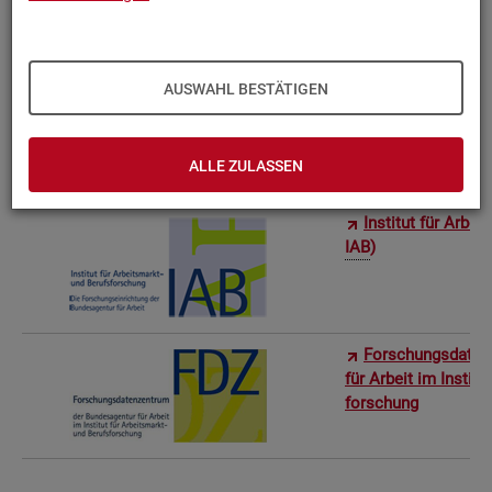
Bun­des­in­sti­tut f
AUSWAHL BESTÄTIGEN
Sta­tis­ti­sches Am
ro­stat)
ALLE ZULASSEN
In­sti­tut für Ar­be
IAB
)
For­schungs­da­ten
für Ar­beit im In­sti­t
for­schung