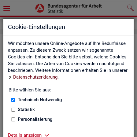
Service
Weitere Statistikangebote
Cookie-Einstellungen
Wei­te­re Sta­tis­tik­an­ge­bo­te
Wir möchten unsere Online-Angebote auf Ihre Bedürfnisse
anpassen. Zu diesem Zweck setzen wir sogenannte
Cookies ein. Entscheiden Sie bitte selbst, welche Cookies
Hier er­hal­ten Sie eine Aus­wahl wei­te­rer Sta­tis­tik­an­ge­bo­te an­
Sie zulassen. Die Arten von Cookies werden nachfolgend
de­rer In­sti­tu­tio­nen:
beschrieben. Weitere Informationen erhalten Sie in unserer
Datenschutzerklärung
.
Sta­tis­ti­sches Bun
Bitte wählen Sie aus:
Link-Liste des sta­
an­de­ren Sta­tis­tik-An
Technisch Notwendig
Statistik
On­line-Atlas zur Re­
Personalisierung
Sta­tis­tik-Por­tal
Details anzeigen