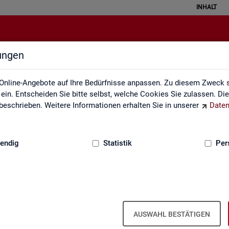
INHALT
lungen
Weitere Statistikangebote
Online-Angebote auf Ihre Bedürfnisse anpassen. Zu diesem Zweck s
in. Entscheiden Sie bitte selbst, welche Cookies Sie zulassen. Di
eschrieben. Weitere Informationen erhalten Sie in unserer
Daten
:
GRUNDLAGEN
endig
Statistik
Per
Wei­te­re Sta­tis­tik­an­ge­bo­te
AUSWAHL BESTÄTIGEN
­hal­ten Sie eine Aus­wahl wei­te­rer Sta­tis­tik­an­ge­bo­te an­de­rer In­sti­tu­