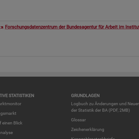
For­schungs­da­ten­zen­trum der Bun­des­agen­tur für Ar­beit im In­sti­t
TI­VE STA­TIS­TI­KEN
GRUND­LA­GEN
rkt­mo­ni­tor
Log­buch zu Än­de­run­gen und Neue­
der Sta­tis­tik der BA (PDF, 2MB)
ngs­markt
Glos­sar
uf einen Blick
Zei­chen­er­klä­rung
na­ly­se
Kenn­zah­len­steck­brie­fe