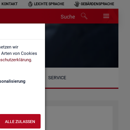
KONTAKT
LEICHTE SPRACHE
GEBÄRDENSPRACHE
Suche
etzen wir
e Arten von Cookies
schutzerklärung
.
SERVICE
sonalisierung
ALLE ZULASSEN
tio­nen: