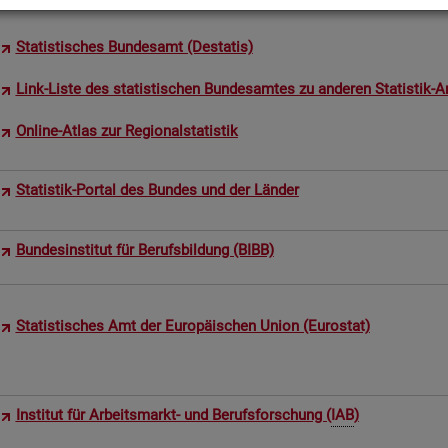
Sta­tis­ti­sches Bun­des­amt (De­sta­tis)
Link-Liste des sta­tis­ti­schen Bun­des­am­tes zu an­de­ren Sta­tis­tik-An
On­line-Atlas zur Re­gio­nal­sta­tis­tik
Sta­tis­tik-Por­tal des Bun­des und der Län­der
Bun­des­in­sti­tut für Be­rufs­bil­dung (BIBB)
Sta­tis­ti­sches Amt der Eu­ro­päi­schen Union (Eu­ro­stat)
In­sti­tut für Ar­beits­markt- und Be­rufs­for­schung (
IAB
)