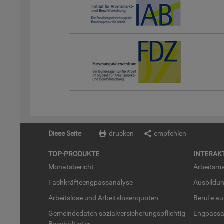
Diese Seite
drucken
empfehlen
TOP-PRO­DUK­TE
IN­TER­AK­
Mo­nats­be­richt
Ar­beits­ma
Fach­kräf­te­eng­pass­ana­ly­se
Aus­bil­du
Ar­beits­lo­se und Ar­beits­lo­sen­quo­ten
Be­ru­fe a
Ge­mein­de­da­ten so­zi­al­ver­si­che­rungs­pflich­tig
Eng­pass­a
Be­schäf­tig­ter