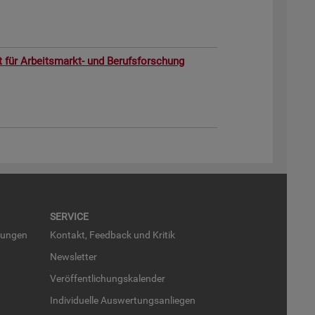
ut für Ar­beits­markt- und Be­rufs­for­schung
SER­VICE
run­gen
Kon­takt, Feed­back und Kri­tik
News­let­ter
Ver­öf­fent­li­chungs­ka­len­der
In­di­vi­du­el­le Aus­wer­tungs­an­lie­gen