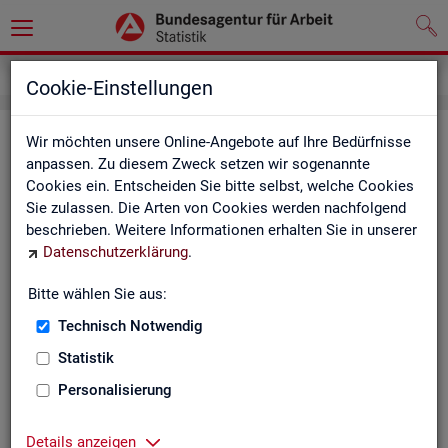
Service
Weitere Statistikangebote
Cookie-Einstellungen
Wei­te­re Sta­tis­tik­an­ge­bo­te
Wir möchten unsere Online-Angebote auf Ihre Bedürfnisse
anpassen. Zu diesem Zweck setzen wir sogenannte
Cookies ein. Entscheiden Sie bitte selbst, welche Cookies
Hier er­hal­ten Sie eine Aus­wahl wei­te­rer Sta­tis­tik­an­ge­bo­te an­
Sie zulassen. Die Arten von Cookies werden nachfolgend
de­rer In­sti­tu­tio­nen:
beschrieben. Weitere Informationen erhalten Sie in unserer
Datenschutzerklärung
.
Sta­tis­ti­sches Bun
Bitte wählen Sie aus:
Link-Liste des sta­
an­de­ren Sta­tis­tik-An
Technisch Notwendig
Statistik
On­line-Atlas zur Re­
Personalisierung
Sta­tis­tik-Por­tal
Details anzeigen