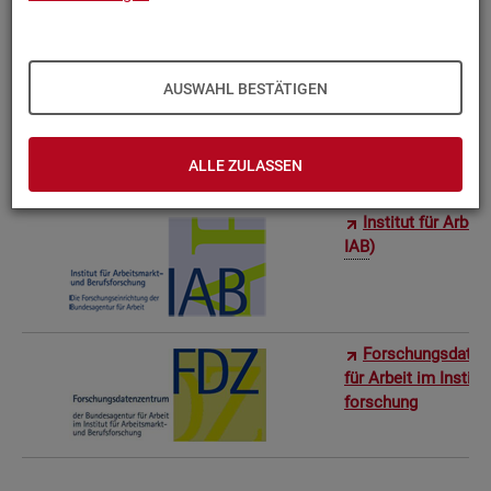
Bun­des­in­sti­tut f
AUSWAHL BESTÄTIGEN
Sta­tis­ti­sches Am
ro­stat)
ALLE ZULASSEN
In­sti­tut für Ar­be
IAB
)
For­schungs­da­ten
für Ar­beit im In­sti­t
for­schung