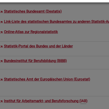
Sta­tis­ti­sches Bun­des­amt (De­sta­tis)
Link-Liste des sta­tis­ti­schen Bun­des­am­tes zu an­de­ren Sta­tis­tik-An
On­line-Atlas zur Re­gio­nal­sta­tis­tik
Sta­tis­tik-Por­tal des Bun­des und der Län­der
Bun­des­in­sti­tut für Be­rufs­bil­dung (BIBB)
Sta­tis­ti­sches Amt der Eu­ro­päi­schen Union (Eu­ro­stat)
In­sti­tut für Ar­beits­markt- und Be­rufs­for­schung (
IAB
)