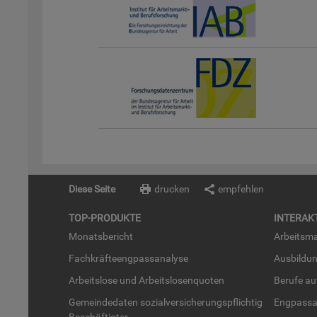
Diese Seite
drucken
empfehlen
TOP-PRO­DUK­TE
IN­TER­AK­
Mo­nats­be­richt
Ar­beits­ma
Fach­kräf­te­eng­pass­ana­ly­se
Aus­bil­du
Ar­beits­lo­se und Ar­beits­lo­sen­quo­ten
Be­ru­fe a
Ge­mein­de­da­ten so­zi­al­ver­si­che­rungs­pflich­tig
Eng­pass­a
Be­schäf­tig­ter