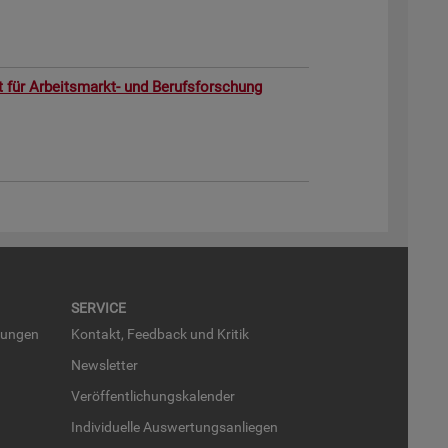
ut für Ar­beits­markt- und Be­rufs­for­schung
SER­VICE
run­gen
Kon­takt, Feed­back und Kri­tik
News­let­ter
Ver­öf­fent­li­chungs­ka­len­der
In­di­vi­du­el­le Aus­wer­tungs­an­lie­gen