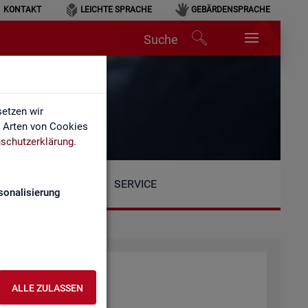
KONTAKT
LEICHTE SPRACHE
GEBÄRDENSPRACHE
Suche
etzen wir
e Arten von Cookies
schutzerklärung
.
SERVICE
sonalisierung
ALLE ZULASSEN
tio­nen: