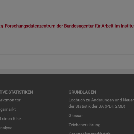
For­schungs­da­ten­zen­trum der Bun­des­agen­tur für Ar­beit im In­sti­t
TI­VE STA­TIS­TI­KEN
GRUND­LA­GEN
rkt­mo­ni­tor
Log­buch zu Än­de­run­gen und Neue­
der Sta­tis­tik der BA (PDF, 2MB)
ngs­markt
Glos­sar
uf einen Blick
Zei­chen­er­klä­rung
na­ly­se
Kenn­zah­len­steck­brie­fe