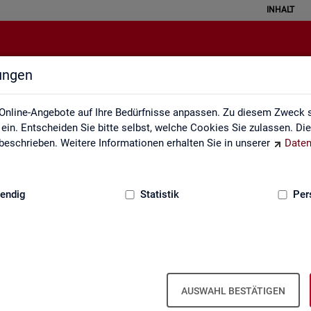
INHALT
lungen
Weitere Statistikangebote
Online-Angebote auf Ihre Bedürfnisse anpassen. Zu diesem Zweck s
in. Entscheiden Sie bitte selbst, welche Cookies Sie zulassen. Di
eschrieben. Weitere Informationen erhalten Sie in unserer
Daten
:
GRUNDLAGEN
endig
Statistik
Per
Wei­te­re Sta­tis­tik­an­ge­bo­te
AUSWAHL BESTÄTIGEN
­hal­ten Sie eine Aus­wahl wei­te­rer Sta­tis­tik­an­ge­bo­te an­de­rer In­sti­tu­