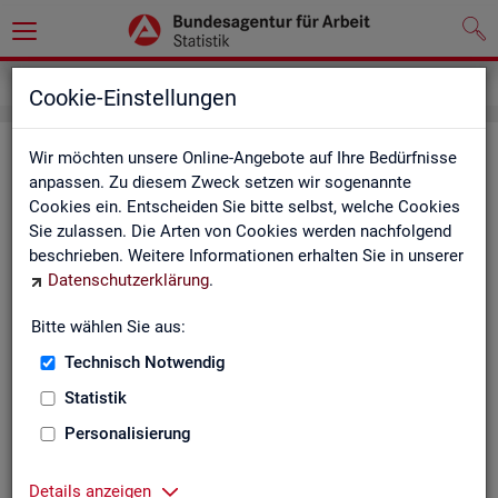
Service
Weitere Statistikangebote
Cookie-Einstellungen
Wei­te­re Sta­tis­tik­an­ge­bo­te
Wir möchten unsere Online-Angebote auf Ihre Bedürfnisse
anpassen. Zu diesem Zweck setzen wir sogenannte
Cookies ein. Entscheiden Sie bitte selbst, welche Cookies
Hier er­hal­ten Sie eine Aus­wahl wei­te­rer Sta­tis­tik­an­ge­bo­te an­
Sie zulassen. Die Arten von Cookies werden nachfolgend
de­rer In­sti­tu­tio­nen:
beschrieben. Weitere Informationen erhalten Sie in unserer
Datenschutzerklärung
.
Sta­tis­ti­sches Bun
Bitte wählen Sie aus:
Link-Liste des sta­
an­de­ren Sta­tis­tik-An
Technisch Notwendig
Statistik
On­line-Atlas zur Re­
Personalisierung
Sta­tis­tik-Por­tal
Details anzeigen