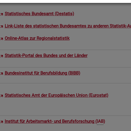
Sta­tis­ti­sches Bun­des­amt (De­sta­tis)
Link-Liste des sta­tis­ti­schen Bun­des­am­tes zu an­de­ren Sta­tis­tik-An
On­line-Atlas zur Re­gio­nal­sta­tis­tik
Sta­tis­tik-Por­tal des Bun­des und der Län­der
Bun­des­in­sti­tut für Be­rufs­bil­dung (BIBB)
Sta­tis­ti­sches Amt der Eu­ro­päi­schen Union (Eu­ro­stat)
In­sti­tut für Ar­beits­markt- und Be­rufs­for­schung (
IAB
)