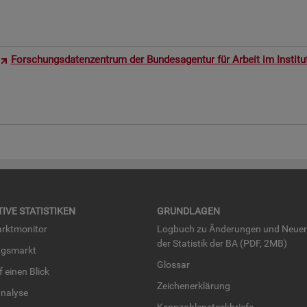
For­schungs­da­ten­zen­trum der Bun­des­agen­tur für Ar­beit im In­sti­t
TI­VE STA­TIS­TI­KEN
GRUND­LA­GEN
rkt­mo­ni­tor
Log­buch zu Än­de­run­gen und Neue­
der Sta­tis­tik der BA (PDF, 2MB)
ngs­markt
Glos­sar
uf einen Blick
Zei­chen­er­klä­rung
na­ly­se
Kenn­zah­len­steck­brie­fe