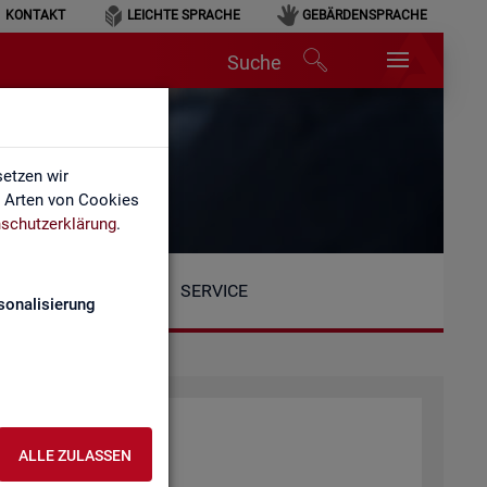
KONTAKT
LEICHTE SPRACHE
GEBÄRDENSPRACHE
Suche
etzen wir
e Arten von Cookies
schutzerklärung
.
SERVICE
sonalisierung
ALLE ZULASSEN
tio­nen: