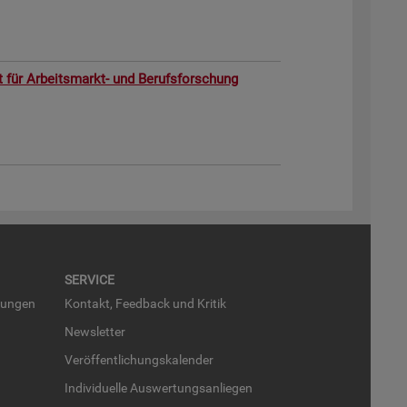
ut für Ar­beits­markt- und Be­rufs­for­schung
SER­VICE
run­gen
Kon­takt, Feed­back und Kri­tik
News­let­ter
Ver­öf­fent­li­chungs­ka­len­der
In­di­vi­du­el­le Aus­wer­tungs­an­lie­gen