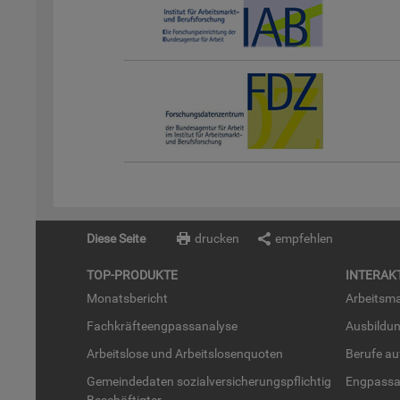
Diese Seite
drucken
empfehlen
TOP-PRO­DUK­TE
IN­TER­AK­
Mo­nats­be­richt
Ar­beits­ma
Fach­kräf­te­eng­pass­ana­ly­se
Aus­bil­du
Ar­beits­lo­se und Ar­beits­lo­sen­quo­ten
Be­ru­fe a
Ge­mein­de­da­ten so­zi­al­ver­si­che­rungs­pflich­tig
Eng­pass­a
Be­schäf­tig­ter