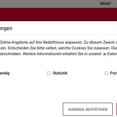
INHALT
lungen
Weitere Statistikangebote
Online-Angebote auf Ihre Bedürfnisse anpassen. Zu diesem Zweck s
in. Entscheiden Sie bitte selbst, welche Cookies Sie zulassen. Di
eschrieben. Weitere Informationen erhalten Sie in unserer
Daten
:
GRUNDLAGEN
endig
Statistik
Per
Wei­te­re Sta­tis­tik­an­ge­bo­te
AUSWAHL BESTÄTIGEN
­hal­ten Sie eine Aus­wahl wei­te­rer Sta­tis­tik­an­ge­bo­te an­de­rer In­sti­tu­