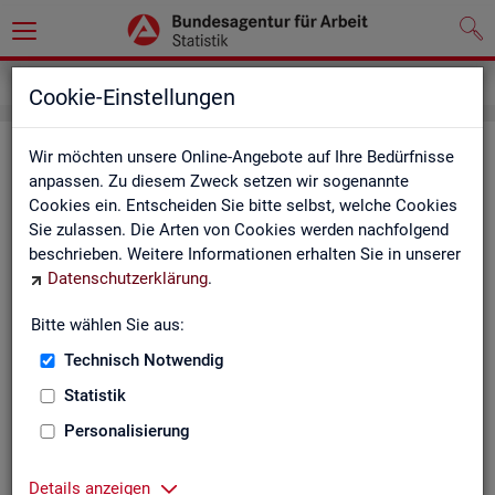
Service
Weitere Statistikangebote
Cookie-Einstellungen
Wei­te­re Sta­tis­tik­an­ge­bo­te
Wir möchten unsere Online-Angebote auf Ihre Bedürfnisse
anpassen. Zu diesem Zweck setzen wir sogenannte
Cookies ein. Entscheiden Sie bitte selbst, welche Cookies
Hier er­hal­ten Sie eine Aus­wahl wei­te­rer Sta­tis­tik­an­ge­bo­te an­
Sie zulassen. Die Arten von Cookies werden nachfolgend
de­rer In­sti­tu­tio­nen:
beschrieben. Weitere Informationen erhalten Sie in unserer
Datenschutzerklärung
.
Sta­tis­ti­sches Bun
Bitte wählen Sie aus:
Link-Liste des sta­
an­de­ren Sta­tis­tik-An
Technisch Notwendig
Statistik
On­line-Atlas zur Re­
Personalisierung
Sta­tis­tik-Por­tal
Details anzeigen