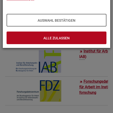
Bun­des­in­sti­tut f
AUSWAHL BESTÄTIGEN
Sta­tis­ti­sches Am
ro­stat)
ALLE ZULASSEN
In­sti­tut für Ar­be
IAB
)
For­schungs­da­ten
für Ar­beit im In­sti­t
for­schung