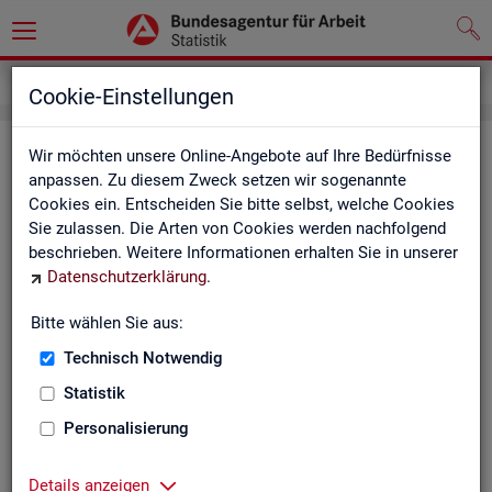
Service
Weitere Statistikangebote
Cookie-Einstellungen
Wei­te­re Sta­tis­tik­an­ge­bo­te
Wir möchten unsere Online-Angebote auf Ihre Bedürfnisse
anpassen. Zu diesem Zweck setzen wir sogenannte
Cookies ein. Entscheiden Sie bitte selbst, welche Cookies
Hier er­hal­ten Sie eine Aus­wahl wei­te­rer Sta­tis­tik­an­ge­bo­te an­
Sie zulassen. Die Arten von Cookies werden nachfolgend
de­rer In­sti­tu­tio­nen:
beschrieben. Weitere Informationen erhalten Sie in unserer
Datenschutzerklärung
.
Sta­tis­ti­sches Bun
Bitte wählen Sie aus:
Link-Liste des sta­
an­de­ren Sta­tis­tik-An
Technisch Notwendig
Statistik
On­line-Atlas zur Re­
Personalisierung
Sta­tis­tik-Por­tal
Details anzeigen