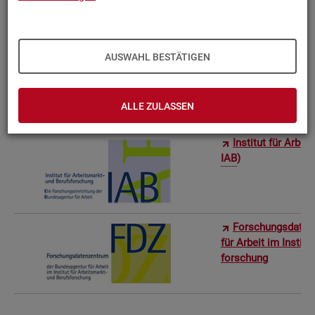
Bun­des­in­sti­tut f
AUSWAHL BESTÄTIGEN
Sta­tis­ti­sches Am
ro­stat)
ALLE ZULASSEN
In­sti­tut für Ar­be
IAB
)
For­schungs­da­ten
für Ar­beit im In­sti­t
for­schung