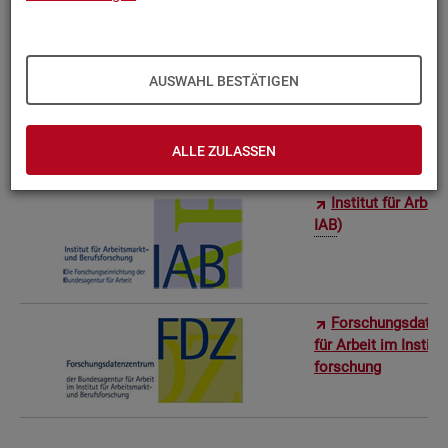
Bun­des­in­sti­tut f
AUSWAHL BESTÄTIGEN
Sta­tis­ti­sches Am
ro­stat)
ALLE ZULASSEN
In­sti­tut für Ar­be
IAB
)
For­schungs­da­ten
für Ar­beit im In­sti­t
for­schung