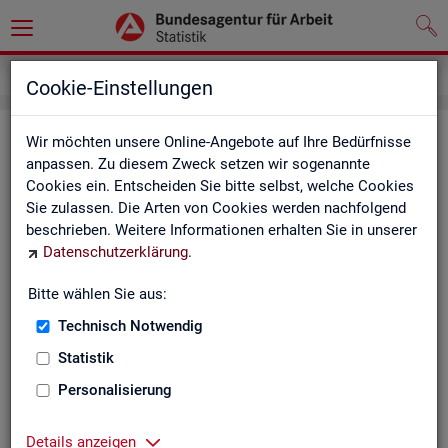
Service
Weitere Statistikangebote
Cookie-Einstellungen
Wei­te­re Sta­tis­tik­an­ge­bo­te
Wir möchten unsere Online-Angebote auf Ihre Bedürfnisse
anpassen. Zu diesem Zweck setzen wir sogenannte
Cookies ein. Entscheiden Sie bitte selbst, welche Cookies
Hier er­hal­ten Sie eine Aus­wahl wei­te­rer Sta­tis­tik­an­ge­bo­te an­
Sie zulassen. Die Arten von Cookies werden nachfolgend
de­rer In­sti­tu­tio­nen:
beschrieben. Weitere Informationen erhalten Sie in unserer
Datenschutzerklärung
.
Sta­tis­ti­sches Bun
Bitte wählen Sie aus:
Link-Liste des sta­
an­de­ren Sta­tis­tik-An
Technisch Notwendig
Statistik
On­line-Atlas zur Re­
Personalisierung
Sta­tis­tik-Por­tal
Details anzeigen