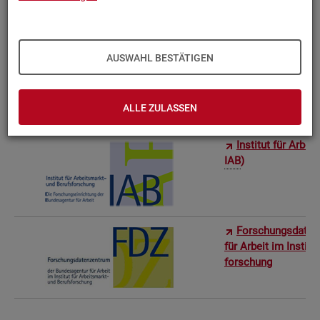
Bun­des­in­sti­tut f
AUSWAHL BESTÄTIGEN
Sta­tis­ti­sches Am
ro­stat)
ALLE ZULASSEN
In­sti­tut für Ar­be
IAB
)
For­schungs­da­ten
für Ar­beit im In­sti­t
for­schung