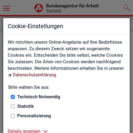
Service
Weitere Statistikangebote
Cookie-Einstellungen
Wei­te­re Sta­tis­tik­an­ge­bo­te
Wir möchten unsere Online-Angebote auf Ihre Bedürfnisse
anpassen. Zu diesem Zweck setzen wir sogenannte
Cookies ein. Entscheiden Sie bitte selbst, welche Cookies
Hier er­hal­ten Sie eine Aus­wahl wei­te­rer Sta­tis­tik­an­ge­bo­te an­
Sie zulassen. Die Arten von Cookies werden nachfolgend
de­rer In­sti­tu­tio­nen:
beschrieben. Weitere Informationen erhalten Sie in unserer
Datenschutzerklärung
.
Sta­tis­ti­sches Bun
Bitte wählen Sie aus:
Link-Liste des sta­
an­de­ren Sta­tis­tik-An
Technisch Notwendig
Statistik
On­line-Atlas zur Re­
Personalisierung
Sta­tis­tik-Por­tal
Details anzeigen