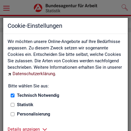
Service
Weitere Statistikangebote
Cookie-Einstellungen
Wei­te­re Sta­tis­tik­an­ge­bo­te
Wir möchten unsere Online-Angebote auf Ihre Bedürfnisse
anpassen. Zu diesem Zweck setzen wir sogenannte
Cookies ein. Entscheiden Sie bitte selbst, welche Cookies
Hier er­hal­ten Sie eine Aus­wahl wei­te­rer Sta­tis­tik­an­ge­bo­te an­
Sie zulassen. Die Arten von Cookies werden nachfolgend
de­rer In­sti­tu­tio­nen:
beschrieben. Weitere Informationen erhalten Sie in unserer
Datenschutzerklärung
.
Sta­tis­ti­sches Bun
Bitte wählen Sie aus:
Link-Liste des sta­
an­de­ren Sta­tis­tik-An
Technisch Notwendig
Statistik
On­line-Atlas zur Re­
Personalisierung
Sta­tis­tik-Por­tal
Details anzeigen