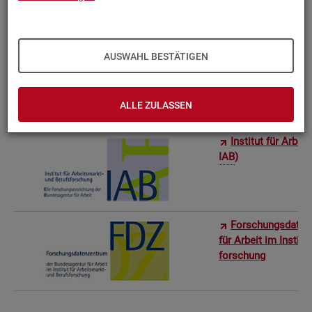
Bun­des­in­sti­tut f
AUSWAHL BESTÄTIGEN
Sta­tis­ti­sches Am
ro­stat)
ALLE ZULASSEN
In­sti­tut für Ar­be
IAB
)
For­schungs­da­ten
für Ar­beit im In­sti­t
for­schung