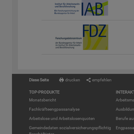
Diese Seite
drucken
empfehlen
TOP-PRO­DUK­TE
IN­TER­AK­
Mo­nats­be­richt
Ar­beits­ma
Fach­kräf­te­eng­pass­ana­ly­se
Aus­bil­du
Ar­beits­lo­se und Ar­beits­lo­sen­quo­ten
Be­ru­fe a
Ge­mein­de­da­ten so­zi­al­ver­si­che­rungs­pflich­tig
Eng­pass­a
Be­schäf­tig­ter