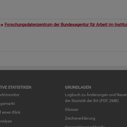
For­schungs­da­ten­zen­trum der Bun­des­agen­tur für Ar­beit im In­sti­t
TI­VE STA­TIS­TI­KEN
GRUND­LA­GEN
rkt­mo­ni­tor
Log­buch zu Än­de­run­gen und Neue­
der Sta­tis­tik der BA (PDF, 2MB)
ngs­markt
Glos­sar
uf einen Blick
Zei­chen­er­klä­rung
na­ly­se
Kenn­zah­len­steck­brie­fe