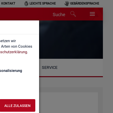
KONTAKT
LEICHTE SPRACHE
GEBÄRDENSPRACHE
Suche
etzen wir
e Arten von Cookies
schutzerklärung
.
SERVICE
sonalisierung
ALLE ZULASSEN
tio­nen: