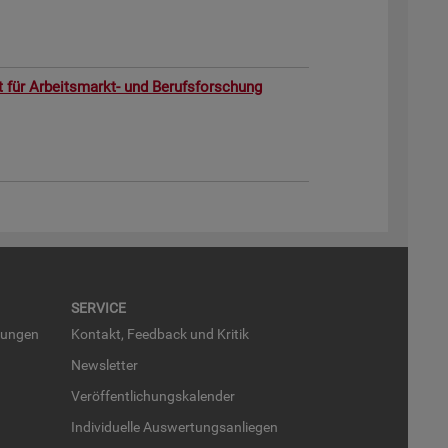
ut für Ar­beits­markt- und Be­rufs­for­schung
SER­VICE
run­gen
Kon­takt, Feed­back und Kri­tik
News­let­ter
Ver­öf­fent­li­chungs­ka­len­der
In­di­vi­du­el­le Aus­wer­tungs­an­lie­gen