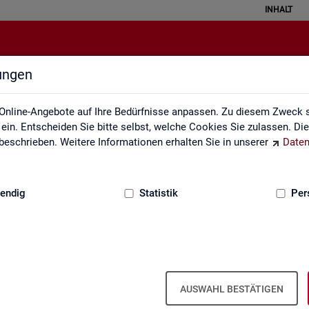
INHALT
lungen
Weitere Statistikangebote
Online-Angebote auf Ihre Bedürfnisse anpassen. Zu diesem Zweck s
in. Entscheiden Sie bitte selbst, welche Cookies Sie zulassen. Di
eschrieben. Weitere Informationen erhalten Sie in unserer
Daten
:
GRUNDLAGEN
endig
Statistik
Per
Wei­te­re Sta­tis­tik­an­ge­bo­te
AUSWAHL BESTÄTIGEN
­hal­ten Sie eine Aus­wahl wei­te­rer Sta­tis­tik­an­ge­bo­te an­de­rer In­sti­tu­