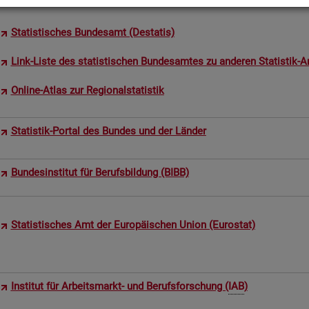
Sta­tis­ti­sches Bun­des­amt (De­sta­tis)
Link-Liste des sta­tis­ti­schen Bun­des­am­tes zu an­de­ren Sta­tis­tik-An
On­line-Atlas zur Re­gio­nal­sta­tis­tik
Sta­tis­tik-Por­tal des Bun­des und der Län­der
Bun­des­in­sti­tut für Be­rufs­bil­dung (BIBB)
Sta­tis­ti­sches Amt der Eu­ro­päi­schen Union (Eu­ro­stat)
In­sti­tut für Ar­beits­markt- und Be­rufs­for­schung (
IAB
)