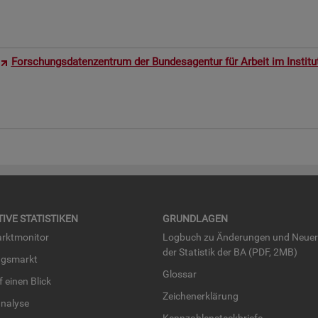
For­schungs­da­ten­zen­trum der Bun­des­agen­tur für Ar­beit im In­sti­t
TI­VE STA­TIS­TI­KEN
GRUND­LA­GEN
rkt­mo­ni­tor
Log­buch zu Än­de­run­gen und Neue­
der Sta­tis­tik der BA (PDF, 2MB)
ngs­markt
Glos­sar
uf einen Blick
Zei­chen­er­klä­rung
na­ly­se
Kenn­zah­len­steck­brie­fe