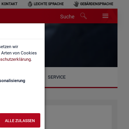
KONTAKT
LEICHTE SPRACHE
GEBÄRDENSPRACHE
Suche
etzen wir
e Arten von Cookies
schutzerklärung
.
SERVICE
sonalisierung
ALLE ZULASSEN
tio­nen: