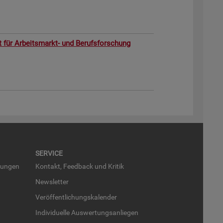
ut für Ar­beits­markt- und Be­rufs­for­schung
SER­VICE
run­gen
Kon­takt, Feed­back und Kri­tik
News­let­ter
Ver­öf­fent­li­chungs­ka­len­der
In­di­vi­du­el­le Aus­wer­tungs­an­lie­gen