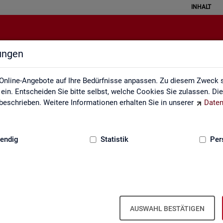
INHALT
lungen
Weitere Statistikangebote
Online-Angebote auf Ihre Bedürfnisse anpassen. Zu diesem Zweck s
in. Entscheiden Sie bitte selbst, welche Cookies Sie zulassen. Di
eschrieben. Weitere Informationen erhalten Sie in unserer
Daten
:
GRUNDLAGEN
endig
Statistik
Per
Wei­te­re Sta­tis­tik­an­ge­bo­te
AUSWAHL BESTÄTIGEN
­hal­ten Sie eine Aus­wahl wei­te­rer Sta­tis­tik­an­ge­bo­te an­de­rer In­sti­tu­