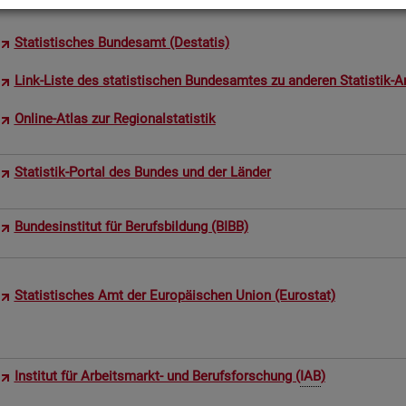
Sta­tis­ti­sches Bun­des­amt (De­sta­tis)
Link-Liste des sta­tis­ti­schen Bun­des­am­tes zu an­de­ren Sta­tis­tik-An
On­line-Atlas zur Re­gio­nal­sta­tis­tik
Sta­tis­tik-Por­tal des Bun­des und der Län­der
Bun­des­in­sti­tut für Be­rufs­bil­dung (BIBB)
Sta­tis­ti­sches Amt der Eu­ro­päi­schen Union (Eu­ro­stat)
In­sti­tut für Ar­beits­markt- und Be­rufs­for­schung (
IAB
)