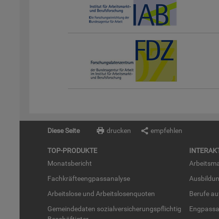
Diese Seite
drucken
empfehlen
TOP-PRO­DUK­TE
IN­TER­AK­
Mo­nats­be­richt
Ar­beits­ma
Fach­kräf­te­eng­pass­ana­ly­se
Aus­bil­du
Ar­beits­lo­se und Ar­beits­lo­sen­quo­ten
Be­ru­fe a
Ge­mein­de­da­ten so­zi­al­ver­si­che­rungs­pflich­tig
Eng­pass­a
Be­schäf­tig­ter