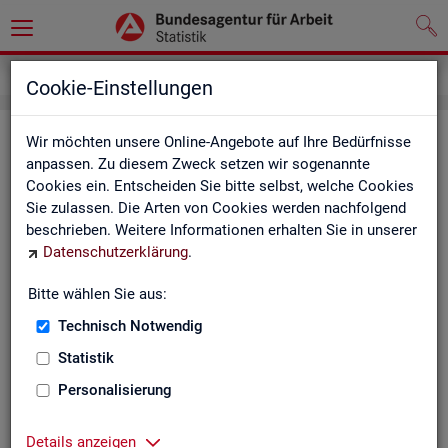
Service
Weitere Statistikangebote
Cookie-Einstellungen
Wei­te­re Sta­tis­tik­an­ge­bo­te
Wir möchten unsere Online-Angebote auf Ihre Bedürfnisse
anpassen. Zu diesem Zweck setzen wir sogenannte
Cookies ein. Entscheiden Sie bitte selbst, welche Cookies
Hier er­hal­ten Sie eine Aus­wahl wei­te­rer Sta­tis­tik­an­ge­bo­te an­
Sie zulassen. Die Arten von Cookies werden nachfolgend
de­rer In­sti­tu­tio­nen:
beschrieben. Weitere Informationen erhalten Sie in unserer
Datenschutzerklärung
.
Sta­tis­ti­sches Bun
Bitte wählen Sie aus:
Link-Liste des sta­
an­de­ren Sta­tis­tik-An
Technisch Notwendig
Statistik
On­line-Atlas zur Re­
Personalisierung
Sta­tis­tik-Por­tal
Details anzeigen