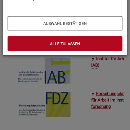
Bun­des­in­sti­tut f
AUSWAHL BESTÄTIGEN
Sta­tis­ti­sches Am
ro­stat)
ALLE ZULASSEN
In­sti­tut für Ar­be
IAB
)
For­schungs­da­ten
für Ar­beit im In­sti­t
for­schung