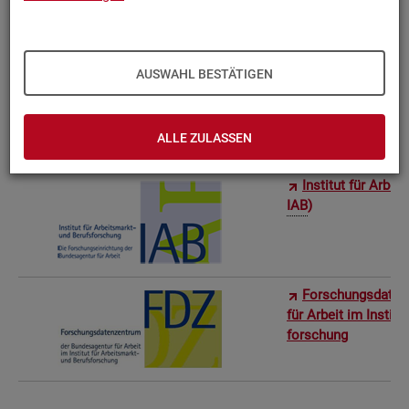
Bun­des­in­sti­tut f
AUSWAHL BESTÄTIGEN
Sta­tis­ti­sches Am
ro­stat)
ALLE ZULASSEN
In­sti­tut für Ar­be
IAB
)
For­schungs­da­ten
für Ar­beit im In­sti­t
for­schung