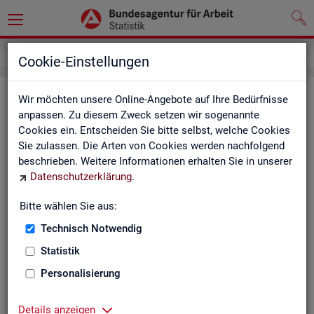
Service
Weitere Statistikangebote
Cookie-Einstellungen
Wei­te­re Sta­tis­tik­an­ge­bo­te
Wir möchten unsere Online-Angebote auf Ihre Bedürfnisse
anpassen. Zu diesem Zweck setzen wir sogenannte
Cookies ein. Entscheiden Sie bitte selbst, welche Cookies
Hier er­hal­ten Sie eine Aus­wahl wei­te­rer Sta­tis­tik­an­ge­bo­te an­
Sie zulassen. Die Arten von Cookies werden nachfolgend
de­rer In­sti­tu­tio­nen:
beschrieben. Weitere Informationen erhalten Sie in unserer
Datenschutzerklärung
.
Sta­tis­ti­sches Bun
Bitte wählen Sie aus:
Link-Liste des sta­
an­de­ren Sta­tis­tik-An
Technisch Notwendig
Statistik
On­line-Atlas zur Re­
Personalisierung
Sta­tis­tik-Por­tal
Details anzeigen