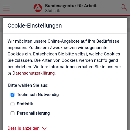
Service
Weitere Statistikangebote
Cookie-Einstellungen
Wei­te­re Sta­tis­tik­an­ge­bo­te
Wir möchten unsere Online-Angebote auf Ihre Bedürfnisse
anpassen. Zu diesem Zweck setzen wir sogenannte
Cookies ein. Entscheiden Sie bitte selbst, welche Cookies
Hier er­hal­ten Sie eine Aus­wahl wei­te­rer Sta­tis­tik­an­ge­bo­te an­
Sie zulassen. Die Arten von Cookies werden nachfolgend
de­rer In­sti­tu­tio­nen:
beschrieben. Weitere Informationen erhalten Sie in unserer
Datenschutzerklärung
.
Sta­tis­ti­sches Bun
Bitte wählen Sie aus:
Link-Liste des sta­
an­de­ren Sta­tis­tik-An
Technisch Notwendig
Statistik
On­line-Atlas zur Re­
Personalisierung
Sta­tis­tik-Por­tal
Details anzeigen