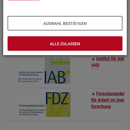
Bun­des­in­sti­tut f
AUSWAHL BESTÄTIGEN
Sta­tis­ti­sches Am
ro­stat)
ALLE ZULASSEN
In­sti­tut für Ar­be
IAB
)
For­schungs­da­ten
für Ar­beit im In­sti­t
for­schung