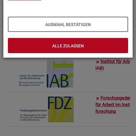
Bun­des­in­sti­tut f
AUSWAHL BESTÄTIGEN
Sta­tis­ti­sches Am
ro­stat)
ALLE ZULASSEN
In­sti­tut für Ar­be
IAB
)
For­schungs­da­ten
für Ar­beit im In­sti­t
for­schung