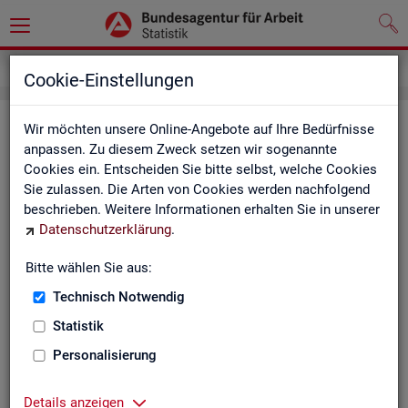
Service
Weitere Statistikangebote
Cookie-Einstellungen
Wei­te­re Sta­tis­tik­an­ge­bo­te
Wir möchten unsere Online-Angebote auf Ihre Bedürfnisse
anpassen. Zu diesem Zweck setzen wir sogenannte
Cookies ein. Entscheiden Sie bitte selbst, welche Cookies
Hier er­hal­ten Sie eine Aus­wahl wei­te­rer Sta­tis­tik­an­ge­bo­te an­
Sie zulassen. Die Arten von Cookies werden nachfolgend
de­rer In­sti­tu­tio­nen:
beschrieben. Weitere Informationen erhalten Sie in unserer
Datenschutzerklärung
.
Sta­tis­ti­sches Bun
Bitte wählen Sie aus:
Link-Liste des sta­
an­de­ren Sta­tis­tik-An
Technisch Notwendig
Statistik
On­line-Atlas zur Re­
Personalisierung
Sta­tis­tik-Por­tal
Details anzeigen