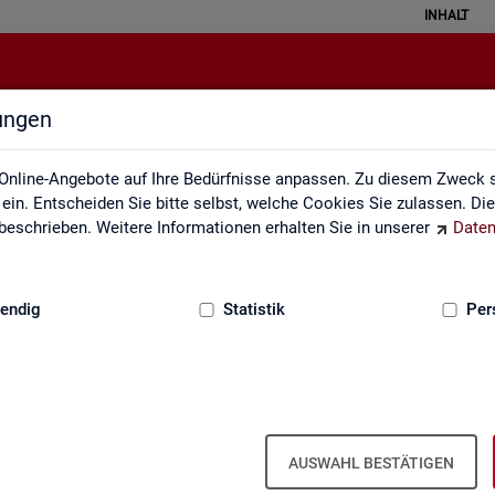
INHALT
lungen
Veröffentlichungskalender
Online-Angebote auf Ihre Bedürfnisse anpassen. Zu diesem Zweck s
in. Entscheiden Sie bitte selbst, welche Cookies Sie zulassen. Di
eschrieben. Weitere Informationen erhalten Sie in unserer
Daten
:
GRUNDLAGEN
endig
Statistik
Per
Ver­öf­fent­li­chungs­ka­len­der
AUSWAHL BESTÄTIGEN
ta­tis­ti­ken über den Ar­beits­markt in Deutsch­land und in den Re­gio­ne