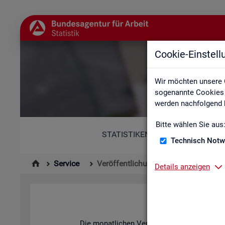
Cookie-Einstel
Wir möchten unsere 
sogenannte Cookies e
werden nachfolgend b
Bitte wählen Sie aus
STATISTIKEN
Technisch Notw
Service
Veröffentlichungskalender
Details anzeigen
Die mo­nat­li­chen Ver­öf­fent­li­chun­gen der S