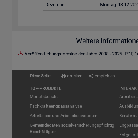
De­zem­ber
Mon­tag, 13.12.202
Weitere Information
Veröffentlichungstermine der Jahre 2008 - 2025 (PDF, 
Diese Seite
drucken
empfehlen
TOP-PRO­DUK­TE
IN­TER­AK­
Mo­nats­be­richt
Ar­beits­ma
Fach­kräf­te­eng­pass­ana­ly­se
Aus­bil­du
Ar­beits­lo­se und Ar­beits­lo­sen­quo­ten
Be­ru­fe a
Ge­mein­de­da­ten so­zi­al­ver­si­che­rungs­pflich­tig
Eng­pass­a
Be­schäf­tig­ter
Ent­gel­t­at