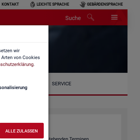
KONTAKT
LEICHTE SPRACHE
GEBÄRDENSPRACHE
Suche
etzen wir
e Arten von Cookies
schutzerklärung
.
SERVICE
sonalisierung
ALLE ZULASSEN
n er­fol­gen an den unten ste­hen­den Ter­mi­nen.