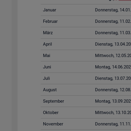
Ja­nu­ar
Don­ners­tag, 14.0
Fe­bru­ar
Don­ners­tag, 11.0
März
Don­ners­tag, 11.0
April
Diens­tag, 13.04.2
Mai
Mitt­woch, 12.05.2
Juni
Mon­tag, 14.06.202
Juli
Diens­tag, 13.07.2
Au­gust
Don­ners­tag, 12.0
Sep­tem­ber
Mon­tag, 13.09.202
Ok­to­ber
Mitt­woch, 13.10.2
No­vem­ber
Don­ners­tag, 11.1