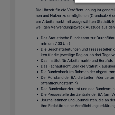
Die Uhr­zeit für die Ver­öf­fent­li­chung ist ge­ne­r
nen und Nut­zer zu er­mög­li­chen (Grund­satz 6 
am Ar­beits­markt mit aus­ge­wähl­ten Sta­tis­tik-Er
wei­li­gen Ver­wen­dungs­zweck Aus­zü­ge aus dem s
Das Sta­tis­ti­sche Bun­des­amt zur Durch­füh­ru
min um 7:00 Uhr)
Die Ge­schäfts­lei­tun­gen und Pres­se­stel­len de
ken für die je­wei­li­ge Re­gi­on, ab drei Tage v
Das In­sti­tut für Ar­beits­markt- und Be­rufs­
Das Fach­auf­sicht über die Sta­tis­tik aus­üben
Die Bun­des­bank im Rah­men der ab­ge­stimm­te
Der Vor­stand der BA, die Lei­te­rin/der Lei­ter
öf­fent­li­chungs­ter­min)
Das Bun­des­kanz­ler­amt und das Bun­des­mi­nis
Die Pres­se­stel­le der Zen­tra­le der BA (am Ve
Jour­na­lis­tin­nen und Jour­na­lis­ten, die an d
ihre Re­dak­ti­on eine Ver­pflich­tungs­er­klä­run