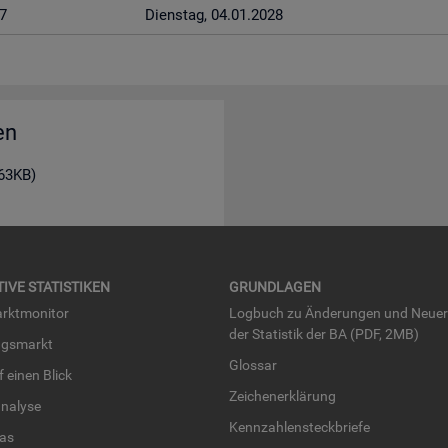
7
Diens­tag, 04.01.2028
en
163KB)
TI­VE STA­TIS­TI­KEN
GRUND­LA­GEN
rkt­mo­ni­tor
Log­buch zu Än­de­run­gen und Neue­
der Sta­tis­tik der BA (PDF, 2MB)
ngs­markt
Glos­sar
uf einen Blick
Zei­chen­er­klä­rung
na­ly­se
Kenn­zah­len­steck­brie­fe
­las