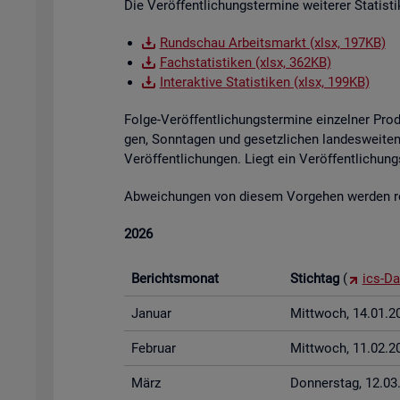
Die Ver­öf­fent­li­chungs­ter­mi­ne wei­te­rer Sta­tis
Rund­schau Ar­beits­markt (xlsx, 197KB)
Fach­sta­tis­ti­ken (xlsx, 362KB)
In­ter­ak­ti­ve Sta­tis­ti­ken (xlsx, 199KB)
Folge-Ver­öf­fent­li­chungs­ter­mi­ne ein­zel­ner Pr
gen, Sonn­ta­gen und ge­setz­li­chen lan­des­wei­ten 
Ver­öf­fent­li­chun­gen. Liegt ein Ver­öf­fent­li­ch
Ab­wei­chun­gen von die­sem Vor­ge­hen wer­den rech
2026
Be­richts­mo­nat
Stich­tag
(
ics-Da
Ja­nu­ar
Mitt­woch, 14.01.2
Fe­bru­ar
Mitt­woch, 11.02.2
März
Don­ners­tag, 12.0