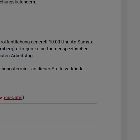
i­chungs­ka­len­dern.
r­öf­fent­li­chung ge­ne­rell 10:00 Uhr. An Sams­ta­
rn­berg) er­fol­gen keine the­men­spe­zi­fi­schen
s­ten Ar­beits­tag.
hungs­ter­min - an die­ser Stel­le ver­kün­det.
ics-Datei
)