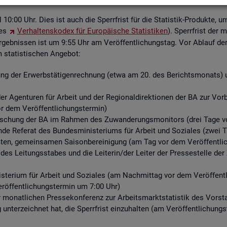
ell 10:00 Uhr. Dies ist auch die Sperr­frist für die Sta­tis­tik-Pro­duk­te, u
des
Ver­hal­tens­ko­dex für Eu­ro­päi­sche Sta­tis­ti­ken
). Sperr­frist der 
­geb­nis­sen ist um 9:55 Uhr am Ver­öf­fent­li­chungs­tag. Vor Ab­lauf der S
ta­tis­ti­schen An­ge­bot:
ng der Er­werbs­tä­ti­gen­rech­nung (etwa am 20. des Be­richts­mo­nats) un
r Agen­tu­ren für Ar­beit und der Re­gio­nal­di­rek­tio­nen der BA zur Vor­be­r
or dem Ver­öf­fent­li­chungs­ter­min)
for­schung der BA im Rah­men des Zu­wan­de­rungs­mo­ni­tors (drei Tage vo
­de Re­fe­rat des Bun­des­mi­nis­te­ri­ums für Ar­beit und So­zia­les (zwei 
n, ge­mein­sa­men Sai­son­be­rei­ni­gung (am Tag vor dem Ver­öf­fent­li­
 des Lei­tungs­sta­bes und die Lei­te­rin/der Lei­ter der Pres­se­stel­le 
­te­ri­um für Ar­beit und So­zia­les (am Nach­mit­tag vor dem Ver­öf­fent­l
r­öf­fent­li­chungs­ter­min um 7:00 Uhr)
er mo­nat­li­chen Pres­se­kon­fe­renz zur Ar­beits­markt­sta­tis­tik des Vor
g un­ter­zeich­net hat, die Sperr­frist ein­zu­hal­ten (am Ver­öf­fent­li­chun