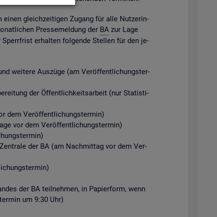
m einen gleich­zei­ti­gen Zu­gang für alle Nut­ze­rin­
mo­nat­li­chen Pres­se­mel­dung der
BA
zur Lage
perr­frist er­hal­ten fol­gen­de Stel­len für den je­
d wei­te­re Aus­zü­ge (am Ver­öf­fent­li­chungs­ter­
ei­tung der Öf­fent­lich­keits­ar­beit (nur Sta­tis­ti­
r dem Ver­öf­fent­li­chungs­ter­min)
Tage vor dem Ver­öf­fent­li­chungs­ter­min)
chungs­ter­min)
der Zen­tra­le der BA (am Nach­mit­tag vor dem Ver­
i­chungs­ter­min)
­stan­des der BA teil­neh­men, in Pa­pier­form, wenn
gs­ter­min um 9:30 Uhr)