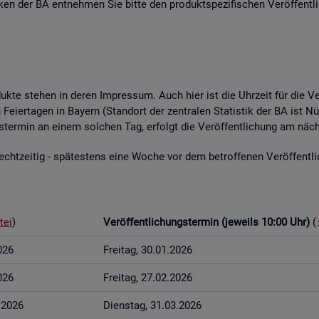
­ti­ken der BA ent­neh­men Sie bitte den pro­dukt­spe­zi­fi­schen Ver­öf­fent­l
o­duk­te ste­hen in deren Im­pres­sum. Auch hier ist die Uhr­zeit für die Ve
Fei­er­ta­gen in Bay­ern (Stand­ort der zen­tra­len Sta­tis­tik der BA ist Nü
ungs­ter­min an einem sol­chen Tag, er­folgt die Ver­öf­fent­li­chung am näch
t­zei­tig - spä­tes­tens eine Woche vor dem be­trof­fe­nen Ver­öf­fent­li­c
tei
)
Ver­öf­fent­li­chungs­ter­min (je­weils 10:00 Uhr)
(
026
Frei­tag, 30.01.2026
026
Frei­tag, 27.02.2026
3.2026
Diens­tag, 31.03.2026