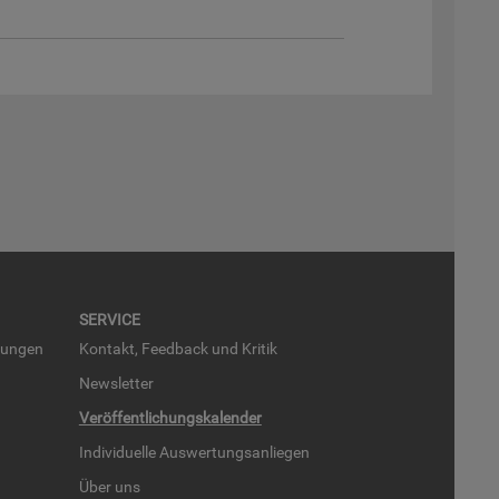
SER­VICE
run­gen
Kon­takt, Feed­back und Kri­tik
News­let­ter
Ver­öf­fent­li­chungs­ka­len­der
In­di­vi­du­el­le Aus­wer­tungs­an­lie­gen
Über uns