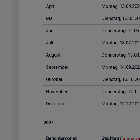
April
Mon­tag, 13.04.202
Mai
Diens­tag, 12.05.2
Juni
Don­ners­tag, 11.0
Juli
Mon­tag, 13.07.202
Au­gust
Don­ners­tag, 13.0
Sep­tem­ber
Mon­tag, 14.09.202
Ok­to­ber
Diens­tag, 13.10.2
No­vem­ber
Don­ners­tag, 12.1
De­zem­ber
Mon­tag, 14.12.202
2027
Be­richts­mo­nat
Stich­tag
(
ics-Da