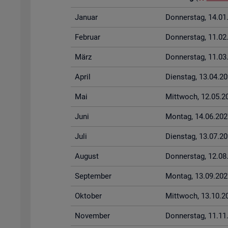
Ja­nu­ar
Don­ners­tag, 14.0
Fe­bru­ar
Don­ners­tag, 11.0
März
Don­ners­tag, 11.0
April
Diens­tag, 13.04.2
Mai
Mitt­woch, 12.05.2
Juni
Mon­tag, 14.06.202
Juli
Diens­tag, 13.07.2
Au­gust
Don­ners­tag, 12.0
Sep­tem­ber
Mon­tag, 13.09.202
Ok­to­ber
Mitt­woch, 13.10.2
No­vem­ber
Don­ners­tag, 11.1