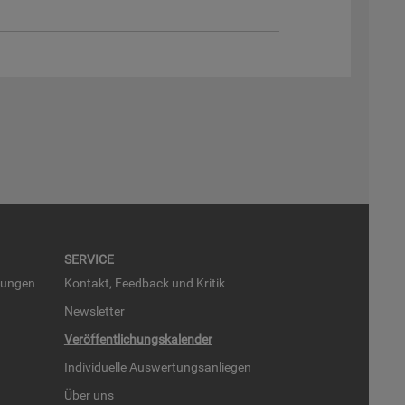
SER­VICE
run­gen
Kon­takt, Feed­back und Kri­tik
News­let­ter
Ver­öf­fent­li­chungs­ka­len­der
In­di­vi­du­el­le Aus­wer­tungs­an­lie­gen
Über uns