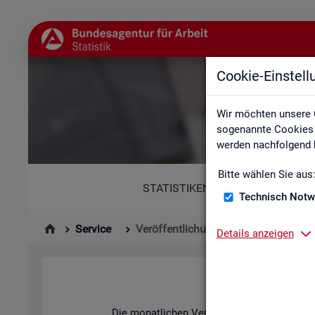
Cookie-Einstel
Wir möchten unsere 
sogenannte Cookies e
werden nachfolgend b
Bitte wählen Sie aus
STATISTIKEN
Technisch Notw
Service
Veröffentlichungskalender
Details anzeigen
Die mo­nat­li­chen Ver­öf­fent­li­chun­gen der S