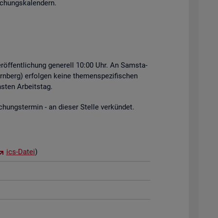
i­chungs­ka­len­dern.
r­öf­fent­li­chung ge­ne­rell 10:00 Uhr. An Sams­ta­
rn­berg) er­fol­gen keine the­men­spe­zi­fi­schen
s­ten Ar­beits­tag.
hungs­ter­min - an die­ser Stel­le ver­kün­det.
ics-Datei
)