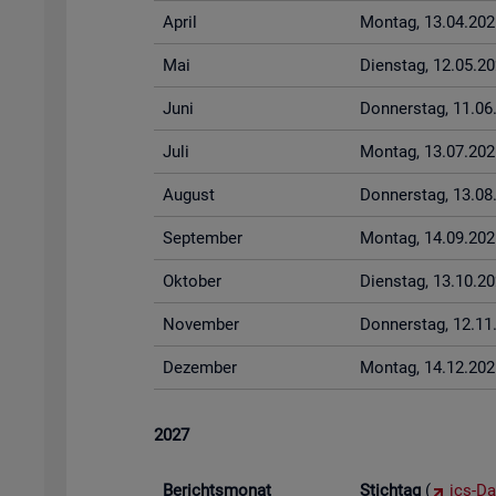
April
Mon­tag, 13.04.202
Mai
Diens­tag, 12.05.2
Juni
Don­ners­tag, 11.0
Juli
Mon­tag, 13.07.202
Au­gust
Don­ners­tag, 13.0
Sep­tem­ber
Mon­tag, 14.09.202
Ok­to­ber
Diens­tag, 13.10.2
No­vem­ber
Don­ners­tag, 12.1
De­zem­ber
Mon­tag, 14.12.202
2027
Be­richts­mo­nat
Stich­tag
(
ics-Da