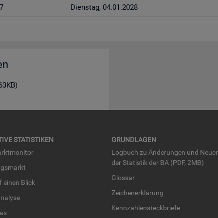
7
Diens­tag, 04.01.2028
en
163KB)
TI­VE STA­TIS­TI­KEN
GRUND­LA­GEN
rkt­mo­ni­tor
Log­buch zu Än­de­run­gen und Neue­
der Sta­tis­tik der BA (PDF, 2MB)
ngs­markt
Glos­sar
uf einen Blick
Zei­chen­er­klä­rung
na­ly­se
Kenn­zah­len­steck­brie­fe
­las