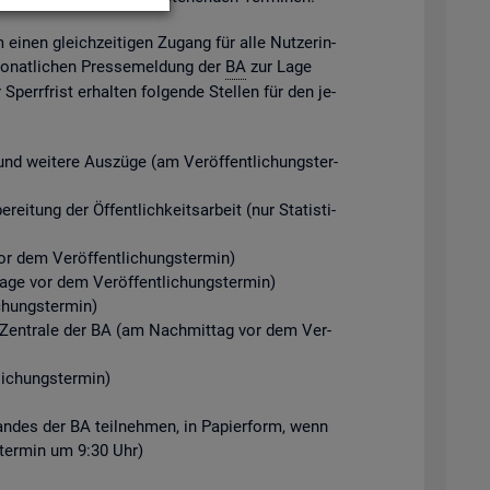
m einen gleich­zei­ti­gen Zu­gang für alle Nut­ze­rin­
mo­nat­li­chen Pres­se­mel­dung der
BA
zur Lage
perr­frist er­hal­ten fol­gen­de Stel­len für den je­
d wei­te­re Aus­zü­ge (am Ver­öf­fent­li­chungs­ter­
ei­tung der Öf­fent­lich­keits­ar­beit (nur Sta­tis­ti­
r dem Ver­öf­fent­li­chungs­ter­min)
Tage vor dem Ver­öf­fent­li­chungs­ter­min)
chungs­ter­min)
der Zen­tra­le der BA (am Nach­mit­tag vor dem Ver­
i­chungs­ter­min)
­stan­des der BA teil­neh­men, in Pa­pier­form, wenn
gs­ter­min um 9:30 Uhr)