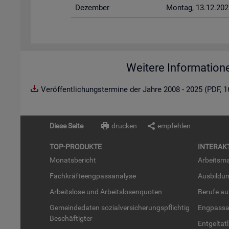
De­zem­ber
Mon­tag, 13.12.202
Weitere Information
Veröffentlichungstermine der Jahre 2008 - 2025 (PDF, 
Diese Seite
drucken
empfehlen
TOP-PRO­DUK­TE
IN­TER­AK­
Mo­nats­be­richt
Ar­beits­ma
Fach­kräf­te­eng­pass­ana­ly­se
Aus­bil­du
Ar­beits­lo­se und Ar­beits­lo­sen­quo­ten
Be­ru­fe a
Ge­mein­de­da­ten so­zi­al­ver­si­che­rungs­pflich­tig
Eng­pass­a
Be­schäf­tig­ter
Ent­gel­t­at