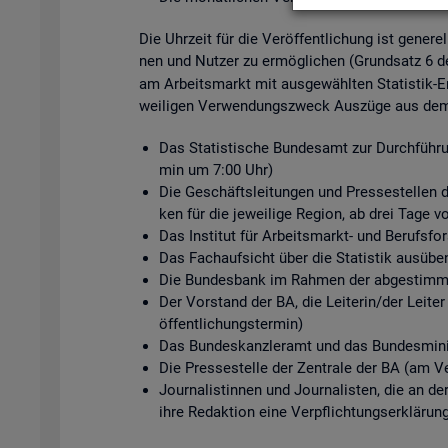
Die Uhr­zeit für die Ver­öf­fent­li­chung ist ge­ne­r
nen und Nut­zer zu er­mög­li­chen (Grund­satz 6 
am Ar­beits­markt mit aus­ge­wähl­ten Sta­tis­tik-Er
wei­li­gen Ver­wen­dungs­zweck Aus­zü­ge aus dem s
Das Sta­tis­ti­sche Bun­des­amt zur Durch­füh­ru
min um 7:00 Uhr)
Die Ge­schäfts­lei­tun­gen und Pres­se­stel­len de
ken für die je­wei­li­ge Re­gi­on, ab drei Tage v
Das In­sti­tut für Ar­beits­markt- und Be­rufs­
Das Fach­auf­sicht über die Sta­tis­tik aus­üben
Die Bun­des­bank im Rah­men der ab­ge­stimm­te
Der Vor­stand der BA, die Lei­te­rin/der Lei­ter
öf­fent­li­chungs­ter­min)
Das Bun­des­kanz­ler­amt und das Bun­des­mi­nis
Die Pres­se­stel­le der Zen­tra­le der BA (am Ve
Jour­na­lis­tin­nen und Jour­na­lis­ten, die an d
ihre Re­dak­ti­on eine Ver­pflich­tungs­er­klä­run