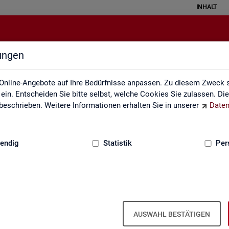
INHALT
lungen
Veröffentlichungskalender
Online-Angebote auf Ihre Bedürfnisse anpassen. Zu diesem Zweck s
in. Entscheiden Sie bitte selbst, welche Cookies Sie zulassen. Di
eschrieben. Weitere Informationen erhalten Sie in unserer
Daten
:
GRUNDLAGEN
endig
Statistik
Per
Ver­öf­fent­li­chungs­ka­len­der
AUSWAHL BESTÄTIGEN
ta­tis­ti­ken über den Ar­beits­markt in Deutsch­land und in den Re­gio­ne