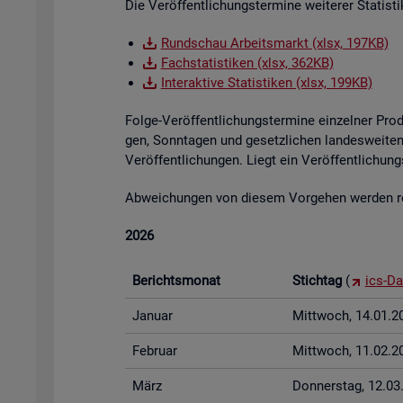
Die Ver­öf­fent­li­chungs­ter­mi­ne wei­te­rer Sta­tis
Rund­schau Ar­beits­markt (xlsx, 197KB)
Fach­sta­tis­ti­ken (xlsx, 362KB)
In­ter­ak­ti­ve Sta­tis­ti­ken (xlsx, 199KB)
Folge-Ver­öf­fent­li­chungs­ter­mi­ne ein­zel­ner Pr
gen, Sonn­ta­gen und ge­setz­li­chen lan­des­wei­ten 
Ver­öf­fent­li­chun­gen. Liegt ein Ver­öf­fent­li­ch
Ab­wei­chun­gen von die­sem Vor­ge­hen wer­den rech
2026
Be­richts­mo­nat
Stich­tag
(
ics-Da
Ja­nu­ar
Mitt­woch, 14.01.2
Fe­bru­ar
Mitt­woch, 11.02.2
März
Don­ners­tag, 12.0