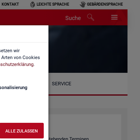
KONTAKT
LEICHTE SPRACHE
GEBÄRDENSPRACHE
Suche
etzen wir
e Arten von Cookies
schutzerklärung
.
SERVICE
sonalisierung
ALLE ZULASSEN
n er­fol­gen an den unten ste­hen­den Ter­mi­nen.