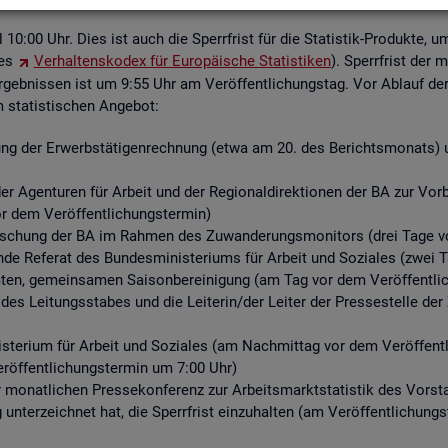
ell 10:00 Uhr. Dies ist auch die Sperr­frist für die Sta­tis­tik-Pro­duk­te, u
des
Ver­hal­tens­ko­dex für Eu­ro­päi­sche Sta­tis­ti­ken
). Sperr­frist der 
­geb­nis­sen ist um 9:55 Uhr am Ver­öf­fent­li­chungs­tag. Vor Ab­lauf der S
ta­tis­ti­schen An­ge­bot:
ng der Er­werbs­tä­ti­gen­rech­nung (etwa am 20. des Be­richts­mo­nats) un
r Agen­tu­ren für Ar­beit und der Re­gio­nal­di­rek­tio­nen der BA zur Vor­be­r
or dem Ver­öf­fent­li­chungs­ter­min)
for­schung der BA im Rah­men des Zu­wan­de­rungs­mo­ni­tors (drei Tage vo
­de Re­fe­rat des Bun­des­mi­nis­te­ri­ums für Ar­beit und So­zia­les (zwei 
n, ge­mein­sa­men Sai­son­be­rei­ni­gung (am Tag vor dem Ver­öf­fent­li­
 des Lei­tungs­sta­bes und die Lei­te­rin/der Lei­ter der Pres­se­stel­le 
­te­ri­um für Ar­beit und So­zia­les (am Nach­mit­tag vor dem Ver­öf­fent­l
r­öf­fent­li­chungs­ter­min um 7:00 Uhr)
er mo­nat­li­chen Pres­se­kon­fe­renz zur Ar­beits­markt­sta­tis­tik des Vor
g un­ter­zeich­net hat, die Sperr­frist ein­zu­hal­ten (am Ver­öf­fent­li­chun