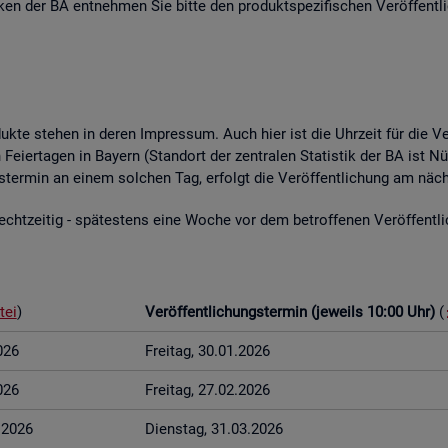
­ti­ken der BA ent­neh­men Sie bitte den pro­dukt­spe­zi­fi­schen Ver­öf­fent­l
o­duk­te ste­hen in deren Im­pres­sum. Auch hier ist die Uhr­zeit für die Ve
Fei­er­ta­gen in Bay­ern (Stand­ort der zen­tra­len Sta­tis­tik der BA ist Nü
ungs­ter­min an einem sol­chen Tag, er­folgt die Ver­öf­fent­li­chung am näch
t­zei­tig - spä­tes­tens eine Woche vor dem be­trof­fe­nen Ver­öf­fent­li­c
tei
)
Ver­öf­fent­li­chungs­ter­min (je­weils 10:00 Uhr)
(
026
Frei­tag, 30.01.2026
026
Frei­tag, 27.02.2026
3.2026
Diens­tag, 31.03.2026