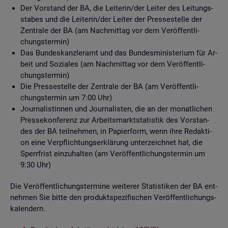
Der Vor­stand der BA, die Lei­te­rin/der Lei­ter des Lei­tungs­
sta­bes und die Lei­te­rin/der Lei­ter der Pres­se­stel­le der
Zen­tra­le der BA (am Nach­mit­tag vor dem Ver­öf­fent­li­
chungs­ter­min)
Das Bun­des­kanz­ler­amt und das Bun­des­mi­nis­te­ri­um für Ar­
beit und So­zia­les (am Nach­mit­tag vor dem Ver­öf­fent­li­
chungs­ter­min)
Die Pres­se­stel­le der Zen­tra­le der BA (am Ver­öf­fent­li­
chungs­ter­min um 7:00 Uhr)
Jour­na­lis­tin­nen und Jour­na­lis­ten, die an der mo­nat­li­chen
Pres­se­kon­fe­renz zur Ar­beits­markt­sta­tis­tik des Vor­stan­
des der BA teil­neh­men, in Pa­pier­form, wenn ihre Re­dak­ti­
on eine Ver­pflich­tungs­er­klä­rung un­ter­zeich­net hat, die
Sperr­frist ein­zu­hal­ten (am Ver­öf­fent­li­chungs­ter­min um
9:30 Uhr)
Die Ver­öf­fent­li­chungs­ter­mi­ne wei­te­rer Sta­tis­ti­ken der BA ent­
neh­men Sie bitte den pro­dukt­spe­zi­fi­schen Ver­öf­fent­li­chungs­
ka­len­dern.