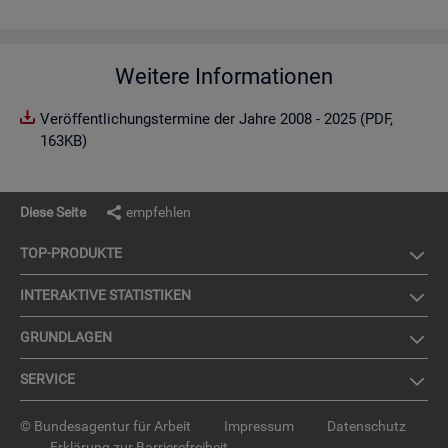
Weitere Informationen
Veröffentlichungstermine der Jahre 2008 - 2025 (PDF,
163KB)
Diese Seite
empfehlen
TOP-PRO­DUK­TE
IN­TER­AK­TI­VE STA­TIS­TI­KEN
GRUND­LA­GEN
SER­VICE
© Bundesagentur für Arbeit
Impressum
Datenschutz
Erklärung zur Barrierefreiheit