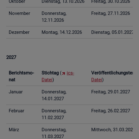
Ok­to­ber
Diens­tag, 13.10.2026
Frei­tag, 30.10.2026
No­vem­ber
Don­ners­tag,
Frei­tag, 27.11.2026
12.11.2026
De­zem­ber
Mon­tag, 14.12.2026
Diens­tag, 05.01.2027
2027
Be­richts­mo­
Stich­tag
(
ics-
Ver­öf­fent­li­chungs­ter­
nat
Datei
)
Datei
)
Ja­nu­ar
Don­ners­tag,
Frei­tag, 29.01.2027
14.01.2027
Fe­bru­ar
Don­ners­tag,
Frei­tag, 26.02.2027
11.02.2027
März
Don­ners­tag,
Mitt­woch, 31.03.2027
11.03.2027