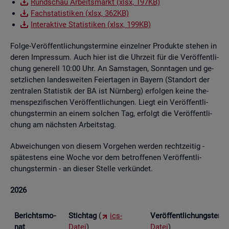
Rund­schau Ar­beits­markt (xlsx, 197KB)
Fach­sta­tis­ti­ken (xlsx, 362KB)
In­ter­ak­ti­ve Sta­tis­ti­ken (xlsx, 199KB)
Folge-Ver­öf­fent­li­chungs­ter­mi­ne ein­zel­ner Pro­duk­te ste­hen in
deren Im­pres­sum. Auch hier ist die Uhr­zeit für die Ver­öf­fent­li­
chung ge­ne­rell 10:00 Uhr. An Sams­ta­gen, Sonn­ta­gen und ge­
setz­li­chen lan­des­wei­ten Fei­er­ta­gen in Bay­ern (Stand­ort der
zen­tra­len Sta­tis­tik der BA ist Nürn­berg) er­fol­gen keine the­
men­spe­zi­fi­schen Ver­öf­fent­li­chun­gen. Liegt ein Ver­öf­fent­li­
chungs­ter­min an einem sol­chen Tag, er­folgt die Ver­öf­fent­li­
chung am nächs­ten Ar­beits­tag.
Ab­wei­chun­gen von die­sem Vor­ge­hen wer­den recht­zei­tig -
spä­tes­tens eine Woche vor dem be­trof­fe­nen Ver­öf­fent­li­
chungs­ter­min - an die­ser Stel­le ver­kün­det.
2026
Be­richts­mo­
Stich­tag
(
ics-
Ver­öf­fent­li­chungs­ter­
nat
Datei
)
Datei
)