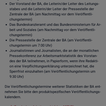
Der Vor­stand der BA, die Lei­te­rin/der Lei­ter des Lei­tungs­
sta­bes und die Lei­te­rin/der Lei­ter der Pres­se­stel­le der
Zen­tra­le der BA (am Nach­mit­tag vor dem Ver­öf­fent­li­
chungs­ter­min)
Das Bun­des­kanz­ler­amt und das Bun­des­mi­nis­te­ri­um für Ar­
beit und So­zia­les (am Nach­mit­tag vor dem Ver­öf­fent­li­
chungs­ter­min)
Die Pres­se­stel­le der Zen­tra­le der BA (am Ver­öf­fent­li­
chungs­ter­min um 7:00 Uhr)
Jour­na­lis­tin­nen und Jour­na­lis­ten, die an der mo­nat­li­chen
Pres­se­kon­fe­renz zur Ar­beits­markt­sta­tis­tik des Vor­stan­
des der BA teil­neh­men, in Pa­pier­form, wenn ihre Re­dak­ti­
on eine Ver­pflich­tungs­er­klä­rung un­ter­zeich­net hat, die
Sperr­frist ein­zu­hal­ten (am Ver­öf­fent­li­chungs­ter­min um
9:30 Uhr)
Die Ver­öf­fent­li­chungs­ter­mi­ne wei­te­rer Sta­tis­ti­ken der BA ent­
neh­men Sie bitte den pro­dukt­spe­zi­fi­schen Ver­öf­fent­li­chungs­
ka­len­dern.