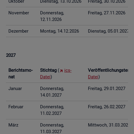
Ok­to­ber
Diens­tag, 13.10.2026
Frei­tag, 30.10.2026
No­vem­ber
Don­ners­tag,
Frei­tag, 27.11.2026
12.11.2026
De­zem­ber
Mon­tag, 14.12.2026
Diens­tag, 05.01.2027
2027
Be­richts­mo­
Stich­tag
(
ics-
Ver­öf­fent­li­chungs­ter­
nat
Datei
)
Datei
)
Ja­nu­ar
Don­ners­tag,
Frei­tag, 29.01.2027
14.01.2027
Fe­bru­ar
Don­ners­tag,
Frei­tag, 26.02.2027
11.02.2027
März
Don­ners­tag,
Mitt­woch, 31.03.2027
11.03.2027