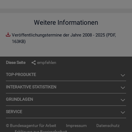
Weitere Informationen
Veröffentlichungstermine der Jahre 2008 - 2025 (PDF,
163KB)
Diese Seite
empfehlen
TOP-PRO­DUK­TE
IN­TER­AK­TI­VE STA­TIS­TI­KEN
GRUND­LA­GEN
SER­VICE
© Bundesagentur für Arbeit
Impressum
Datenschutz
Erklärung zur Barrierefreiheit