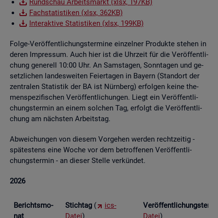
Rund­schau Ar­beits­markt (xlsx, 197KB)
Fach­sta­tis­ti­ken (xlsx, 362KB)
In­ter­ak­ti­ve Sta­tis­ti­ken (xlsx, 199KB)
Folge-Ver­öf­fent­li­chungs­ter­mi­ne ein­zel­ner Pro­duk­te ste­hen in
deren Im­pres­sum. Auch hier ist die Uhr­zeit für die Ver­öf­fent­li­
chung ge­ne­rell 10:00 Uhr. An Sams­ta­gen, Sonn­ta­gen und ge­
setz­li­chen lan­des­wei­ten Fei­er­ta­gen in Bay­ern (Stand­ort der
zen­tra­len Sta­tis­tik der BA ist Nürn­berg) er­fol­gen keine the­
men­spe­zi­fi­schen Ver­öf­fent­li­chun­gen. Liegt ein Ver­öf­fent­li­
chungs­ter­min an einem sol­chen Tag, er­folgt die Ver­öf­fent­li­
chung am nächs­ten Ar­beits­tag.
Ab­wei­chun­gen von die­sem Vor­ge­hen wer­den recht­zei­tig -
spä­tes­tens eine Woche vor dem be­trof­fe­nen Ver­öf­fent­li­
chungs­ter­min - an die­ser Stel­le ver­kün­det.
2026
Be­richts­mo­
Stich­tag
(
ics-
Ver­öf­fent­li­chungs­ter­
nat
Datei
)
Datei
)