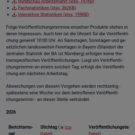
Rund­schau Ar­beits­markt (xlsx, 197KB)
Fach­sta­tis­ti­ken (xlsx, 362KB)
In­ter­ak­ti­ve Sta­tis­ti­ken (xlsx, 199KB)
Folge-Ver­öf­fent­li­chungs­ter­mi­ne ein­zel­ner Pro­duk­te ste­hen in
deren Im­pres­sum. Auch hier ist die Uhr­zeit für die Ver­öf­fent­li­
chung ge­ne­rell 10:00 Uhr. An Sams­ta­gen, Sonn­ta­gen und ge­
setz­li­chen lan­des­wei­ten Fei­er­ta­gen in Bay­ern (Stand­ort der
zen­tra­len Sta­tis­tik der BA ist Nürn­berg) er­fol­gen keine the­
men­spe­zi­fi­schen Ver­öf­fent­li­chun­gen. Liegt ein Ver­öf­fent­li­
chungs­ter­min an einem sol­chen Tag, er­folgt die Ver­öf­fent­li­
chung am nächs­ten Ar­beits­tag.
Ab­wei­chun­gen von die­sem Vor­ge­hen wer­den recht­zei­tig -
spä­tes­tens eine Woche vor dem be­trof­fe­nen Ver­öf­fent­li­
chungs­ter­min - an die­ser Stel­le ver­kün­det.
2026
Be­richts­mo­
Stich­tag
(
ics-
Ver­öf­fent­li­chungs­ter­
nat
Datei
)
Datei
)