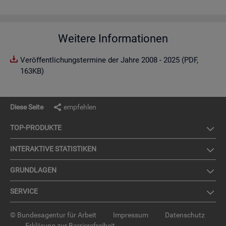
Weitere Informationen
Veröffentlichungstermine der Jahre 2008 - 2025 (PDF,
163KB)
Diese Seite
empfehlen
TOP-PRO­DUK­TE
IN­TER­AK­TI­VE STA­TIS­TI­KEN
GRUND­LA­GEN
SER­VICE
© Bundesagentur für Arbeit
Impressum
Datenschutz
Erklärung zur Barrierefreiheit