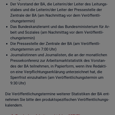
Der Vor­stand der BA, die Lei­te­rin/der Lei­ter des Lei­tungs­
sta­bes und die Lei­te­rin/der Lei­ter der Pres­se­stel­le der
Zen­tra­le der BA (am Nach­mit­tag vor dem Ver­öf­fent­li­
chungs­ter­min)
Das Bun­des­kanz­ler­amt und das Bun­des­mi­nis­te­ri­um für Ar­
beit und So­zia­les (am Nach­mit­tag vor dem Ver­öf­fent­li­
chungs­ter­min)
Die Pres­se­stel­le der Zen­tra­le der BA (am Ver­öf­fent­li­
chungs­ter­min um 7:00 Uhr)
Jour­na­lis­tin­nen und Jour­na­lis­ten, die an der mo­nat­li­chen
Pres­se­kon­fe­renz zur Ar­beits­markt­sta­tis­tik des Vor­stan­
des der BA teil­neh­men, in Pa­pier­form, wenn ihre Re­dak­ti­
on eine Ver­pflich­tungs­er­klä­rung un­ter­zeich­net hat, die
Sperr­frist ein­zu­hal­ten (am Ver­öf­fent­li­chungs­ter­min um
9:30 Uhr)
Die Ver­öf­fent­li­chungs­ter­mi­ne wei­te­rer Sta­tis­ti­ken der BA ent­
neh­men Sie bitte den pro­dukt­spe­zi­fi­schen Ver­öf­fent­li­chungs­
ka­len­dern.