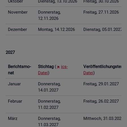
Ok­to­ber
Diens­tag, 13.10.2026
Frei­tag, 30.10.2026
No­vem­ber
Don­ners­tag,
Frei­tag, 27.11.2026
12.11.2026
De­zem­ber
Mon­tag, 14.12.2026
Diens­tag, 05.01.2027
2027
Be­richts­mo­
Stich­tag
(
ics-
Ver­öf­fent­li­chungs­ter­
nat
Datei
)
Datei
)
Ja­nu­ar
Don­ners­tag,
Frei­tag, 29.01.2027
14.01.2027
Fe­bru­ar
Don­ners­tag,
Frei­tag, 26.02.2027
11.02.2027
März
Don­ners­tag,
Mitt­woch, 31.03.2027
11.03.2027