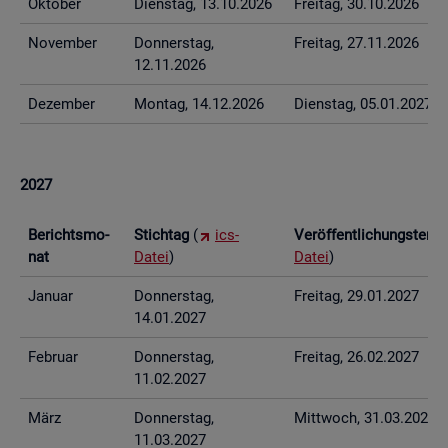
Ok­to­ber
Diens­tag, 13.10.2026
Frei­tag, 30.10.2026
No­vem­ber
Don­ners­tag,
Frei­tag, 27.11.2026
12.11.2026
De­zem­ber
Mon­tag, 14.12.2026
Diens­tag, 05.01.2027
2027
Be­richts­mo­
Stich­tag
(
ics-
Ver­öf­fent­li­chungs­ter­
nat
Datei
)
Datei
)
Ja­nu­ar
Don­ners­tag,
Frei­tag, 29.01.2027
14.01.2027
Fe­bru­ar
Don­ners­tag,
Frei­tag, 26.02.2027
11.02.2027
März
Don­ners­tag,
Mitt­woch, 31.03.2027
11.03.2027