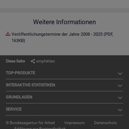
Weitere Informationen
Veröffentlichungstermine der Jahre 2008 - 2025 (PDF,
163KB)
Diese Seite
empfehlen
TOP-PRO­DUK­TE
IN­TER­AK­TI­VE STA­TIS­TI­KEN
GRUND­LA­GEN
SER­VICE
© Bundesagentur für Arbeit
Impressum
Datenschutz
Erklärung zur Barrierefreiheit