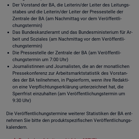
Der Vor­stand der BA, die Lei­te­rin/der Lei­ter des Lei­tungs­
sta­bes und die Lei­te­rin/der Lei­ter der Pres­se­stel­le der
Zen­tra­le der BA (am Nach­mit­tag vor dem Ver­öf­fent­li­
chungs­ter­min)
Das Bun­des­kanz­ler­amt und das Bun­des­mi­nis­te­ri­um für Ar­
beit und So­zia­les (am Nach­mit­tag vor dem Ver­öf­fent­li­
chungs­ter­min)
Die Pres­se­stel­le der Zen­tra­le der BA (am Ver­öf­fent­li­
chungs­ter­min um 7:00 Uhr)
Jour­na­lis­tin­nen und Jour­na­lis­ten, die an der mo­nat­li­chen
Pres­se­kon­fe­renz zur Ar­beits­markt­sta­tis­tik des Vor­stan­
des der BA teil­neh­men, in Pa­pier­form, wenn ihre Re­dak­ti­
on eine Ver­pflich­tungs­er­klä­rung un­ter­zeich­net hat, die
Sperr­frist ein­zu­hal­ten (am Ver­öf­fent­li­chungs­ter­min um
9:30 Uhr)
Die Ver­öf­fent­li­chungs­ter­mi­ne wei­te­rer Sta­tis­ti­ken der BA ent­
neh­men Sie bitte den pro­dukt­spe­zi­fi­schen Ver­öf­fent­li­chungs­
ka­len­dern.