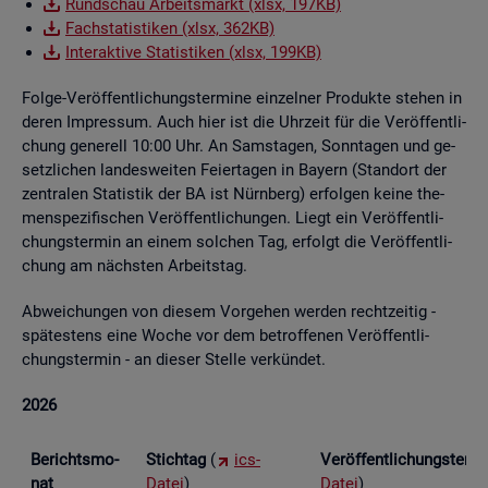
Rund­schau Ar­beits­markt (xlsx, 197KB)
Fach­sta­tis­ti­ken (xlsx, 362KB)
In­ter­ak­ti­ve Sta­tis­ti­ken (xlsx, 199KB)
Folge-Ver­öf­fent­li­chungs­ter­mi­ne ein­zel­ner Pro­duk­te ste­hen in
deren Im­pres­sum. Auch hier ist die Uhr­zeit für die Ver­öf­fent­li­
chung ge­ne­rell 10:00 Uhr. An Sams­ta­gen, Sonn­ta­gen und ge­
setz­li­chen lan­des­wei­ten Fei­er­ta­gen in Bay­ern (Stand­ort der
zen­tra­len Sta­tis­tik der BA ist Nürn­berg) er­fol­gen keine the­
men­spe­zi­fi­schen Ver­öf­fent­li­chun­gen. Liegt ein Ver­öf­fent­li­
chungs­ter­min an einem sol­chen Tag, er­folgt die Ver­öf­fent­li­
chung am nächs­ten Ar­beits­tag.
Ab­wei­chun­gen von die­sem Vor­ge­hen wer­den recht­zei­tig -
spä­tes­tens eine Woche vor dem be­trof­fe­nen Ver­öf­fent­li­
chungs­ter­min - an die­ser Stel­le ver­kün­det.
2026
Be­richts­mo­
Stich­tag
(
ics-
Ver­öf­fent­li­chungs­ter­
nat
Datei
)
Datei
)