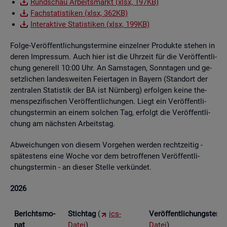
Rund­schau Ar­beits­markt (xlsx, 197KB)
Fach­sta­tis­ti­ken (xlsx, 362KB)
In­ter­ak­ti­ve Sta­tis­ti­ken (xlsx, 199KB)
Folge-Ver­öf­fent­li­chungs­ter­mi­ne ein­zel­ner Pro­duk­te ste­hen in
deren Im­pres­sum. Auch hier ist die Uhr­zeit für die Ver­öf­fent­li­
chung ge­ne­rell 10:00 Uhr. An Sams­ta­gen, Sonn­ta­gen und ge­
setz­li­chen lan­des­wei­ten Fei­er­ta­gen in Bay­ern (Stand­ort der
zen­tra­len Sta­tis­tik der BA ist Nürn­berg) er­fol­gen keine the­
men­spe­zi­fi­schen Ver­öf­fent­li­chun­gen. Liegt ein Ver­öf­fent­li­
chungs­ter­min an einem sol­chen Tag, er­folgt die Ver­öf­fent­li­
chung am nächs­ten Ar­beits­tag.
Ab­wei­chun­gen von die­sem Vor­ge­hen wer­den recht­zei­tig -
spä­tes­tens eine Woche vor dem be­trof­fe­nen Ver­öf­fent­li­
chungs­ter­min - an die­ser Stel­le ver­kün­det.
2026
Be­richts­mo­
Stich­tag
(
ics-
Ver­öf­fent­li­chungs­ter­
nat
Datei
)
Datei
)