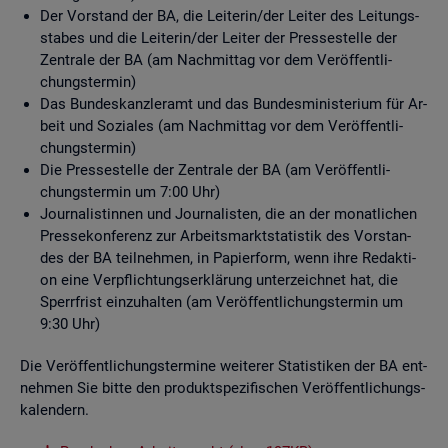
Der Vor­stand der BA, die Lei­te­rin/der Lei­ter des Lei­tungs­
sta­bes und die Lei­te­rin/der Lei­ter der Pres­se­stel­le der
Zen­tra­le der BA (am Nach­mit­tag vor dem Ver­öf­fent­li­
chungs­ter­min)
Das Bun­des­kanz­ler­amt und das Bun­des­mi­nis­te­ri­um für Ar­
beit und So­zia­les (am Nach­mit­tag vor dem Ver­öf­fent­li­
chungs­ter­min)
Die Pres­se­stel­le der Zen­tra­le der BA (am Ver­öf­fent­li­
chungs­ter­min um 7:00 Uhr)
Jour­na­lis­tin­nen und Jour­na­lis­ten, die an der mo­nat­li­chen
Pres­se­kon­fe­renz zur Ar­beits­markt­sta­tis­tik des Vor­stan­
des der BA teil­neh­men, in Pa­pier­form, wenn ihre Re­dak­ti­
on eine Ver­pflich­tungs­er­klä­rung un­ter­zeich­net hat, die
Sperr­frist ein­zu­hal­ten (am Ver­öf­fent­li­chungs­ter­min um
9:30 Uhr)
Die Ver­öf­fent­li­chungs­ter­mi­ne wei­te­rer Sta­tis­ti­ken der BA ent­
neh­men Sie bitte den pro­dukt­spe­zi­fi­schen Ver­öf­fent­li­chungs­
ka­len­dern.