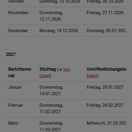
Ok­to­ber
Diens­tag, 13.10.2026
Frei­tag, 30.10.2026
No­vem­ber
Don­ners­tag,
Frei­tag, 27.11.2026
12.11.2026
De­zem­ber
Mon­tag, 14.12.2026
Diens­tag, 05.01.2027
2027
Be­richts­mo­
Stich­tag
(
ics-
Ver­öf­fent­li­chungs­ter­
nat
Datei
)
Datei
)
Ja­nu­ar
Don­ners­tag,
Frei­tag, 29.01.2027
14.01.2027
Fe­bru­ar
Don­ners­tag,
Frei­tag, 26.02.2027
11.02.2027
März
Don­ners­tag,
Mitt­woch, 31.03.2027
11.03.2027