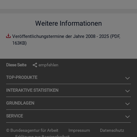
Weitere Informationen
Veröffentlichungstermine der Jahre 2008 - 2025 (PDF,
163KB)
Diese Seite
empfehlen
TOP-PRO­DUK­TE
IN­TER­AK­TI­VE STA­TIS­TI­KEN
GRUND­LA­GEN
SER­VICE
© Bundesagentur für Arbeit
Impressum
Datenschutz
Erklärung zur Barrierefreiheit