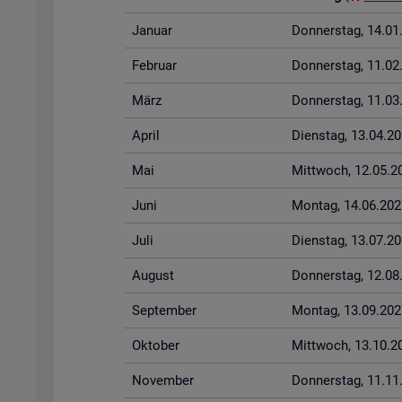
Ja­nu­ar
Don­ners­tag, 14.0
Fe­bru­ar
Don­ners­tag, 11.0
März
Don­ners­tag, 11.0
April
Diens­tag, 13.04.2
Mai
Mitt­woch, 12.05.2
Juni
Mon­tag, 14.06.202
Juli
Diens­tag, 13.07.2
Au­gust
Don­ners­tag, 12.0
Sep­tem­ber
Mon­tag, 13.09.202
Ok­to­ber
Mitt­woch, 13.10.2
No­vem­ber
Don­ners­tag, 11.1