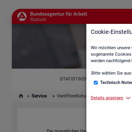
Cookie-Einstel
Wir möchten unsere 
sogenannte Cookies e
werden nachfolgend b
Bitte wählen Sie aus
STATISTIKEN
Technisch Notw
Service
Veröffentlichungskalender
Details anzeigen
Die mo­nat­li­chen Ver­öf­fent­li­chun­gen der S