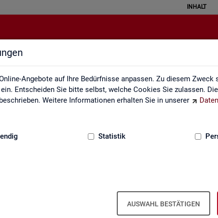
INHALT
lungen
Veröffentlichungskalender
Online-Angebote auf Ihre Bedürfnisse anpassen. Zu diesem Zweck s
in. Entscheiden Sie bitte selbst, welche Cookies Sie zulassen. Di
eschrieben. Weitere Informationen erhalten Sie in unserer
Daten
:
GRUNDLAGEN
endig
Statistik
Per
Ver­öf­fent­li­chungs­ka­len­der
AUSWAHL BESTÄTIGEN
ta­tis­ti­ken über den Ar­beits­markt in Deutsch­land und in den Re­gio­ne