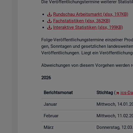
Die Ver­öf­fent­li­chungs­ter­mi­ne wei­te­rer Sta­tis
Rund­schau Ar­beits­markt (xlsx, 197KB)
Fach­sta­tis­ti­ken (xlsx, 362KB)
In­ter­ak­ti­ve Sta­tis­ti­ken (xlsx, 199KB)
Folge-Ver­öf­fent­li­chungs­ter­mi­ne ein­zel­ner Pr
gen, Sonn­ta­gen und ge­setz­li­chen lan­des­wei­ten 
Ver­öf­fent­li­chun­gen. Liegt ein Ver­öf­fent­li­ch
Ab­wei­chun­gen von die­sem Vor­ge­hen wer­den rech
2026
Be­richts­mo­nat
Stich­tag
(
ics-Da
Ja­nu­ar
Mitt­woch, 14.01.2
Fe­bru­ar
Mitt­woch, 11.02.2
März
Don­ners­tag, 12.0