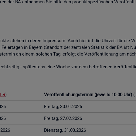
­ti­ken der BA ent­neh­men Sie bitte den pro­dukt­spe­zi­fi­schen Ver­öf­fent­l
o­duk­te ste­hen in deren Im­pres­sum. Auch hier ist die Uhr­zeit für die Ve
Fei­er­ta­gen in Bay­ern (Stand­ort der zen­tra­len Sta­tis­tik der BA ist Nü
ungs­ter­min an einem sol­chen Tag, er­folgt die Ver­öf­fent­li­chung am näch
t­zei­tig - spä­tes­tens eine Woche vor dem be­trof­fe­nen Ver­öf­fent­li­c
tei
)
Ver­öf­fent­li­chungs­ter­min (je­weils 10:00 Uhr)
(
026
Frei­tag, 30.01.2026
026
Frei­tag, 27.02.2026
3.2026
Diens­tag, 31.03.2026