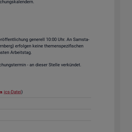
i­chungs­ka­len­dern.
r­öf­fent­li­chung ge­ne­rell 10:00 Uhr. An Sams­ta­
rn­berg) er­fol­gen keine the­men­spe­zi­fi­schen
s­ten Ar­beits­tag.
hungs­ter­min - an die­ser Stel­le ver­kün­det.
ics-Datei
)