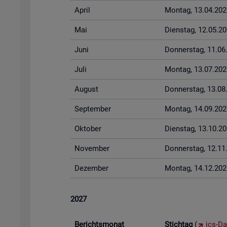
April
Mon­tag, 13.04.202
Mai
Diens­tag, 12.05.2
Juni
Don­ners­tag, 11.0
Juli
Mon­tag, 13.07.202
Au­gust
Don­ners­tag, 13.0
Sep­tem­ber
Mon­tag, 14.09.202
Ok­to­ber
Diens­tag, 13.10.2
No­vem­ber
Don­ners­tag, 12.1
De­zem­ber
Mon­tag, 14.12.202
2027
Be­richts­mo­nat
Stich­tag
(
ics-Da