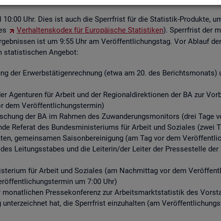
ell 10:00 Uhr. Dies ist auch die Sperr­frist für die Sta­tis­tik-Pro­duk­te, u
des
Ver­hal­tens­ko­dex für Eu­ro­päi­sche Sta­tis­ti­ken
). Sperr­frist der 
­geb­nis­sen ist um 9:55 Uhr am Ver­öf­fent­li­chungs­tag. Vor Ab­lauf der S
ta­tis­ti­schen An­ge­bot:
ng der Er­werbs­tä­ti­gen­rech­nung (etwa am 20. des Be­richts­mo­nats) un
r Agen­tu­ren für Ar­beit und der Re­gio­nal­di­rek­tio­nen der BA zur Vor­be­r
or dem Ver­öf­fent­li­chungs­ter­min)
for­schung der BA im Rah­men des Zu­wan­de­rungs­mo­ni­tors (drei Tage vo
­de Re­fe­rat des Bun­des­mi­nis­te­ri­ums für Ar­beit und So­zia­les (zwei 
n, ge­mein­sa­men Sai­son­be­rei­ni­gung (am Tag vor dem Ver­öf­fent­li­
 des Lei­tungs­sta­bes und die Lei­te­rin/der Lei­ter der Pres­se­stel­le 
­te­ri­um für Ar­beit und So­zia­les (am Nach­mit­tag vor dem Ver­öf­fent­l
r­öf­fent­li­chungs­ter­min um 7:00 Uhr)
er mo­nat­li­chen Pres­se­kon­fe­renz zur Ar­beits­markt­sta­tis­tik des Vor
g un­ter­zeich­net hat, die Sperr­frist ein­zu­hal­ten (am Ver­öf­fent­li­chun