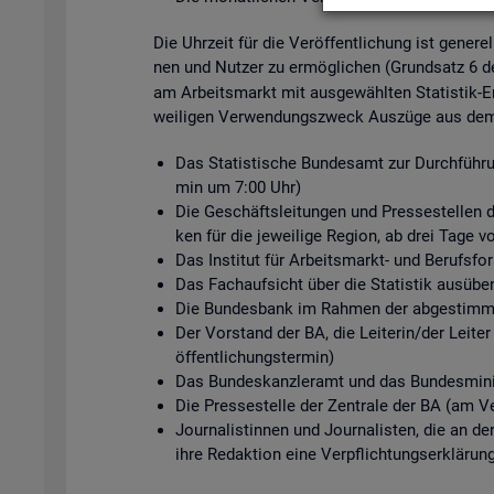
Die Uhr­zeit für die Ver­öf­fent­li­chung ist ge­ne­r
nen und Nut­zer zu er­mög­li­chen (Grund­satz 6 
am Ar­beits­markt mit aus­ge­wähl­ten Sta­tis­tik-Er
wei­li­gen Ver­wen­dungs­zweck Aus­zü­ge aus dem s
Das Sta­tis­ti­sche Bun­des­amt zur Durch­füh­ru
min um 7:00 Uhr)
Die Ge­schäfts­lei­tun­gen und Pres­se­stel­len de
ken für die je­wei­li­ge Re­gi­on, ab drei Tage v
Das In­sti­tut für Ar­beits­markt- und Be­rufs­
Das Fach­auf­sicht über die Sta­tis­tik aus­üben
Die Bun­des­bank im Rah­men der ab­ge­stimm­te
Der Vor­stand der BA, die Lei­te­rin/der Lei­ter
öf­fent­li­chungs­ter­min)
Das Bun­des­kanz­ler­amt und das Bun­des­mi­nis
Die Pres­se­stel­le der Zen­tra­le der BA (am Ve
Jour­na­lis­tin­nen und Jour­na­lis­ten, die an d
ihre Re­dak­ti­on eine Ver­pflich­tungs­er­klä­run