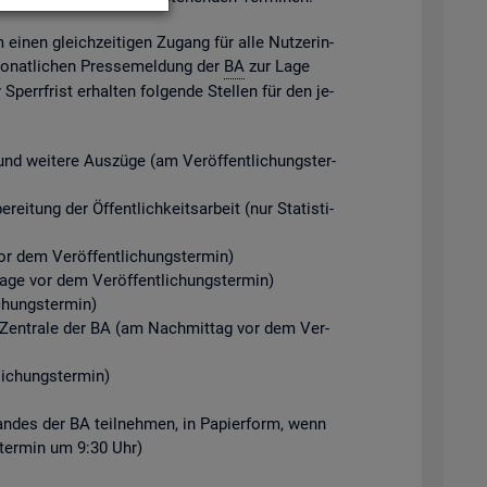
m einen gleich­zei­ti­gen Zu­gang für alle Nut­ze­rin­
mo­nat­li­chen Pres­se­mel­dung der
BA
zur Lage
perr­frist er­hal­ten fol­gen­de Stel­len für den je­
d wei­te­re Aus­zü­ge (am Ver­öf­fent­li­chungs­ter­
ei­tung der Öf­fent­lich­keits­ar­beit (nur Sta­tis­ti­
r dem Ver­öf­fent­li­chungs­ter­min)
Tage vor dem Ver­öf­fent­li­chungs­ter­min)
chungs­ter­min)
der Zen­tra­le der BA (am Nach­mit­tag vor dem Ver­
i­chungs­ter­min)
­stan­des der BA teil­neh­men, in Pa­pier­form, wenn
gs­ter­min um 9:30 Uhr)