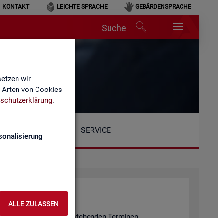
KONTAKT
LEICHTE SPRACHE
GEBÄRDENSPRACHE
Suche
etzen wir
e Arten von Cookies
schutzerklärung
.
SERVICE
sonalisierung
ALLE ZULASSEN
n er­fol­gen an den unten ste­hen­den Ter­mi­nen.