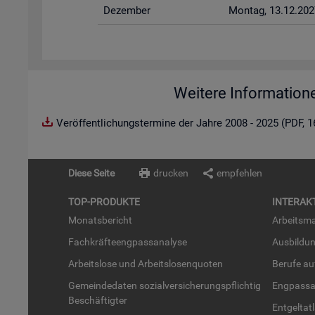
De­zem­ber
Mon­tag, 13.12.202
Weitere Information
Veröffentlichungstermine der Jahre 2008 - 2025 (PDF, 
Diese Seite
drucken
empfehlen
TOP-PRO­DUK­TE
IN­TER­AK­
Mo­nats­be­richt
Ar­beits­ma
Fach­kräf­te­eng­pass­ana­ly­se
Aus­bil­du
Ar­beits­lo­se und Ar­beits­lo­sen­quo­ten
Be­ru­fe a
Ge­mein­de­da­ten so­zi­al­ver­si­che­rungs­pflich­tig
Eng­pass­a
Be­schäf­tig­ter
Ent­gel­t­at