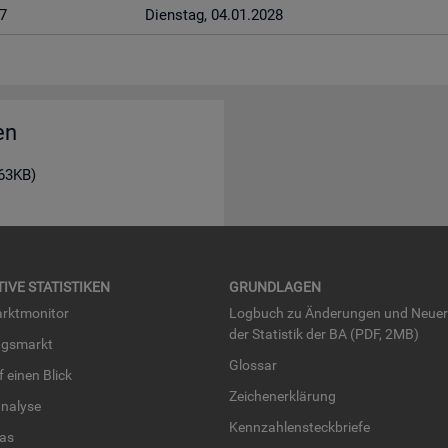
7
Diens­tag, 04.01.2028
en
163KB)
TI­VE STA­TIS­TI­KEN
GRUND­LA­GEN
rkt­mo­ni­tor
Log­buch zu Än­de­run­gen und Neue­
der Sta­tis­tik der BA (PDF, 2MB)
ngs­markt
Glos­sar
uf einen Blick
Zei­chen­er­klä­rung
na­ly­se
Kenn­zah­len­steck­brie­fe
­las