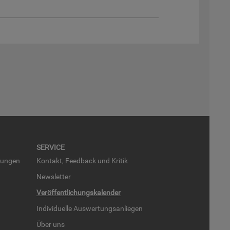
SER­VICE
run­gen
Kon­takt, Feed­back und Kri­tik
News­let­ter
Ver­öf­fent­li­chungs­ka­len­der
In­di­vi­du­el­le Aus­wer­tungs­an­lie­gen
Über uns