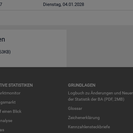
7
Diens­tag, 04.01.2028
en
163KB)
TI­VE STA­TIS­TI­KEN
GRUND­LA­GEN
rkt­mo­ni­tor
Log­buch zu Än­de­run­gen und Neue­
der Sta­tis­tik der BA (PDF, 2MB)
ngs­markt
Glos­sar
uf einen Blick
Zei­chen­er­klä­rung
na­ly­se
Kenn­zah­len­steck­brie­fe
­las