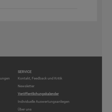
SER­VICE
run­gen
Kon­takt, Feed­back und Kri­tik
News­let­ter
Ver­öf­fent­li­chungs­ka­len­der
In­di­vi­du­el­le Aus­wer­tungs­an­lie­gen
Über uns