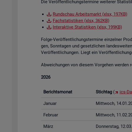
Die Ver­öf­fent­li­chungs­ter­mi­ne wei­te­rer Sta­tis
Rund­schau Ar­beits­markt (xlsx, 197KB)
Fach­sta­tis­ti­ken (xlsx, 362KB)
In­ter­ak­ti­ve Sta­tis­ti­ken (xlsx, 199KB)
Folge-Ver­öf­fent­li­chungs­ter­mi­ne ein­zel­ner Pr
gen, Sonn­ta­gen und ge­setz­li­chen lan­des­wei­ten 
Ver­öf­fent­li­chun­gen. Liegt ein Ver­öf­fent­li­ch
Ab­wei­chun­gen von die­sem Vor­ge­hen wer­den rech
2026
Be­richts­mo­nat
Stich­tag
(
ics-Da
Ja­nu­ar
Mitt­woch, 14.01.2
Fe­bru­ar
Mitt­woch, 11.02.2
März
Don­ners­tag, 12.0