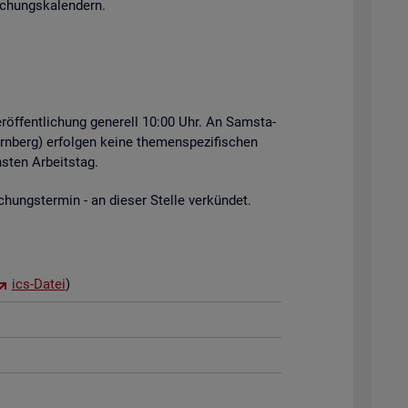
i­chungs­ka­len­dern.
r­öf­fent­li­chung ge­ne­rell 10:00 Uhr. An Sams­ta­
rn­berg) er­fol­gen keine the­men­spe­zi­fi­schen
s­ten Ar­beits­tag.
hungs­ter­min - an die­ser Stel­le ver­kün­det.
ics-Datei
)