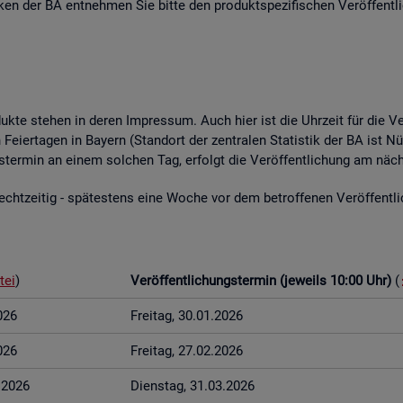
­ti­ken der BA ent­neh­men Sie bitte den pro­dukt­spe­zi­fi­schen Ver­öf­fent­l
o­duk­te ste­hen in deren Im­pres­sum. Auch hier ist die Uhr­zeit für die Ve
Fei­er­ta­gen in Bay­ern (Stand­ort der zen­tra­len Sta­tis­tik der BA ist Nü
ungs­ter­min an einem sol­chen Tag, er­folgt die Ver­öf­fent­li­chung am näch
t­zei­tig - spä­tes­tens eine Woche vor dem be­trof­fe­nen Ver­öf­fent­li­c
tei
)
Ver­öf­fent­li­chungs­ter­min (je­weils 10:00 Uhr)
(
026
Frei­tag, 30.01.2026
026
Frei­tag, 27.02.2026
3.2026
Diens­tag, 31.03.2026