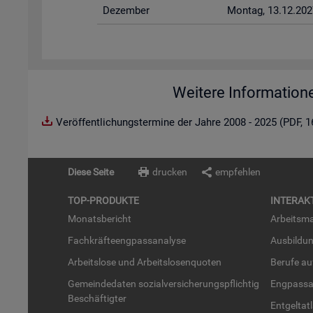
De­zem­ber
Mon­tag, 13.12.202
Weitere Information
Veröffentlichungstermine der Jahre 2008 - 2025 (PDF, 
Diese Seite
drucken
empfehlen
TOP-PRO­DUK­TE
IN­TER­AK­
Mo­nats­be­richt
Ar­beits­ma
Fach­kräf­te­eng­pass­ana­ly­se
Aus­bil­du
Ar­beits­lo­se und Ar­beits­lo­sen­quo­ten
Be­ru­fe a
Ge­mein­de­da­ten so­zi­al­ver­si­che­rungs­pflich­tig
Eng­pass­a
Be­schäf­tig­ter
Ent­gel­t­at