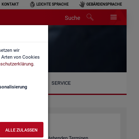
KONTAKT
LEICHTE SPRACHE
GEBÄRDENSPRACHE
Suche
etzen wir
e Arten von Cookies
schutzerklärung
.
SERVICE
sonalisierung
ALLE ZULASSEN
n er­fol­gen an den unten ste­hen­den Ter­mi­nen.