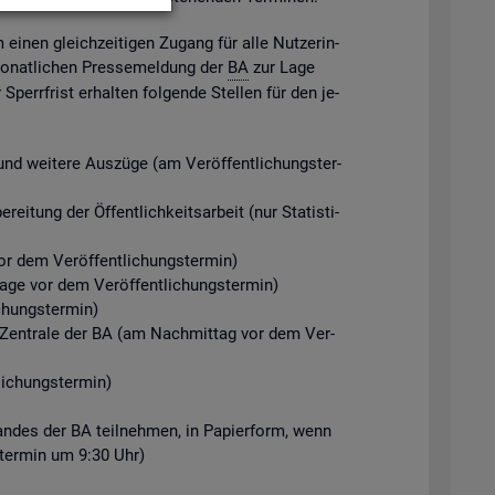
m einen gleich­zei­ti­gen Zu­gang für alle Nut­ze­rin­
mo­nat­li­chen Pres­se­mel­dung der
BA
zur Lage
perr­frist er­hal­ten fol­gen­de Stel­len für den je­
d wei­te­re Aus­zü­ge (am Ver­öf­fent­li­chungs­ter­
ei­tung der Öf­fent­lich­keits­ar­beit (nur Sta­tis­ti­
r dem Ver­öf­fent­li­chungs­ter­min)
Tage vor dem Ver­öf­fent­li­chungs­ter­min)
chungs­ter­min)
der Zen­tra­le der BA (am Nach­mit­tag vor dem Ver­
i­chungs­ter­min)
­stan­des der BA teil­neh­men, in Pa­pier­form, wenn
gs­ter­min um 9:30 Uhr)