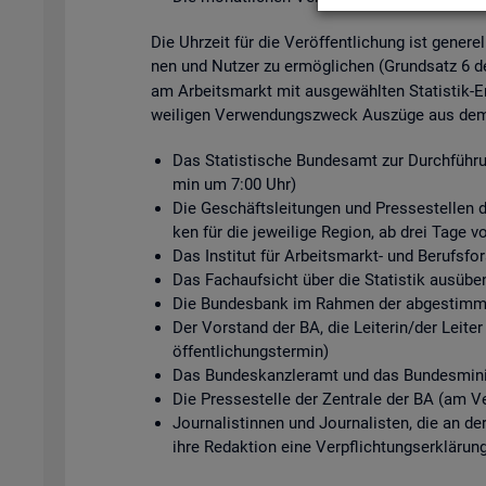
Die Uhr­zeit für die Ver­öf­fent­li­chung ist ge­ne­r
nen und Nut­zer zu er­mög­li­chen (Grund­satz 6 
am Ar­beits­markt mit aus­ge­wähl­ten Sta­tis­tik-Er
wei­li­gen Ver­wen­dungs­zweck Aus­zü­ge aus dem s
Das Sta­tis­ti­sche Bun­des­amt zur Durch­füh­ru
min um 7:00 Uhr)
Die Ge­schäfts­lei­tun­gen und Pres­se­stel­len de
ken für die je­wei­li­ge Re­gi­on, ab drei Tage v
Das In­sti­tut für Ar­beits­markt- und Be­rufs­
Das Fach­auf­sicht über die Sta­tis­tik aus­üben
Die Bun­des­bank im Rah­men der ab­ge­stimm­te
Der Vor­stand der BA, die Lei­te­rin/der Lei­ter
öf­fent­li­chungs­ter­min)
Das Bun­des­kanz­ler­amt und das Bun­des­mi­nis
Die Pres­se­stel­le der Zen­tra­le der BA (am Ve
Jour­na­lis­tin­nen und Jour­na­lis­ten, die an d
ihre Re­dak­ti­on eine Ver­pflich­tungs­er­klä­run