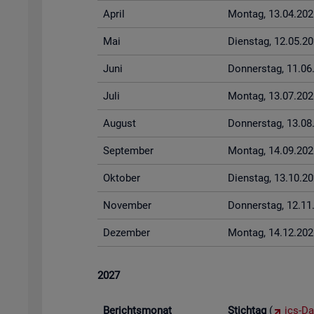
April
Mon­tag, 13.04.202
Mai
Diens­tag, 12.05.2
Juni
Don­ners­tag, 11.0
Juli
Mon­tag, 13.07.202
Au­gust
Don­ners­tag, 13.0
Sep­tem­ber
Mon­tag, 14.09.202
Ok­to­ber
Diens­tag, 13.10.2
No­vem­ber
Don­ners­tag, 12.1
De­zem­ber
Mon­tag, 14.12.202
2027
Be­richts­mo­nat
Stich­tag
(
ics-Da