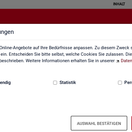
INHALT
lungen
Veröffentlichungskalender
Online-Angebote auf Ihre Bedürfnisse anpassen. Zu diesem Zweck s
in. Entscheiden Sie bitte selbst, welche Cookies Sie zulassen. Di
eschrieben. Weitere Informationen erhalten Sie in unserer
Daten
:
GRUNDLAGEN
endig
Statistik
Per
Ver­öf­fent­li­chungs­ka­len­der
AUSWAHL BESTÄTIGEN
ta­tis­ti­ken über den Ar­beits­markt in Deutsch­land und in den Re­gio­ne