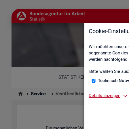
Cookie-Einstel
Wir möchten unsere 
sogenannte Cookies e
werden nachfolgend b
Bitte wählen Sie aus
STATISTIKEN
Technisch Notw
Service
Veröffentlichungskalender
Details anzeigen
Die mo­nat­li­chen Ver­öf­fent­li­chun­gen der S