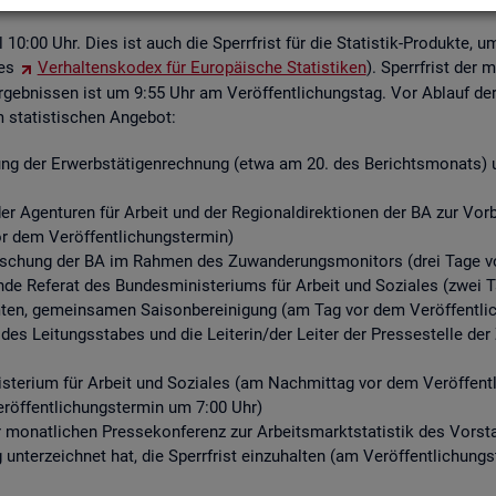
ell 10:00 Uhr. Dies ist auch die Sperr­frist für die Sta­tis­tik-Pro­duk­te, u
des
Ver­hal­tens­ko­dex für Eu­ro­päi­sche Sta­tis­ti­ken
). Sperr­frist der 
­geb­nis­sen ist um 9:55 Uhr am Ver­öf­fent­li­chungs­tag. Vor Ab­lauf der S
ta­tis­ti­schen An­ge­bot:
ng der Er­werbs­tä­ti­gen­rech­nung (etwa am 20. des Be­richts­mo­nats) un
r Agen­tu­ren für Ar­beit und der Re­gio­nal­di­rek­tio­nen der BA zur Vor­be­r
or dem Ver­öf­fent­li­chungs­ter­min)
for­schung der BA im Rah­men des Zu­wan­de­rungs­mo­ni­tors (drei Tage vo
­de Re­fe­rat des Bun­des­mi­nis­te­ri­ums für Ar­beit und So­zia­les (zwei 
n, ge­mein­sa­men Sai­son­be­rei­ni­gung (am Tag vor dem Ver­öf­fent­li­
 des Lei­tungs­sta­bes und die Lei­te­rin/der Lei­ter der Pres­se­stel­le 
­te­ri­um für Ar­beit und So­zia­les (am Nach­mit­tag vor dem Ver­öf­fent­l
r­öf­fent­li­chungs­ter­min um 7:00 Uhr)
er mo­nat­li­chen Pres­se­kon­fe­renz zur Ar­beits­markt­sta­tis­tik des Vor
g un­ter­zeich­net hat, die Sperr­frist ein­zu­hal­ten (am Ver­öf­fent­li­chun