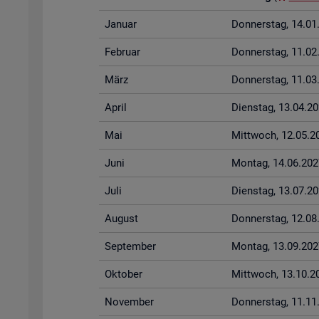
Ja­nu­ar
Don­ners­tag, 14.0
Fe­bru­ar
Don­ners­tag, 11.0
März
Don­ners­tag, 11.0
April
Diens­tag, 13.04.2
Mai
Mitt­woch, 12.05.2
Juni
Mon­tag, 14.06.202
Juli
Diens­tag, 13.07.2
Au­gust
Don­ners­tag, 12.0
Sep­tem­ber
Mon­tag, 13.09.202
Ok­to­ber
Mitt­woch, 13.10.2
No­vem­ber
Don­ners­tag, 11.1