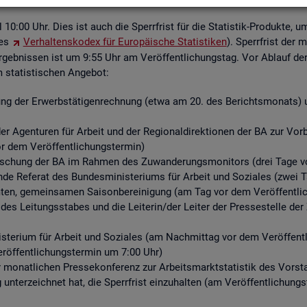
ell 10:00 Uhr. Dies ist auch die Sperr­frist für die Sta­tis­tik-Pro­duk­te, u
des
Ver­hal­tens­ko­dex für Eu­ro­päi­sche Sta­tis­ti­ken
). Sperr­frist der 
­geb­nis­sen ist um 9:55 Uhr am Ver­öf­fent­li­chungs­tag. Vor Ab­lauf der S
ta­tis­ti­schen An­ge­bot:
ng der Er­werbs­tä­ti­gen­rech­nung (etwa am 20. des Be­richts­mo­nats) un
r Agen­tu­ren für Ar­beit und der Re­gio­nal­di­rek­tio­nen der BA zur Vor­be­r
or dem Ver­öf­fent­li­chungs­ter­min)
for­schung der BA im Rah­men des Zu­wan­de­rungs­mo­ni­tors (drei Tage vo
­de Re­fe­rat des Bun­des­mi­nis­te­ri­ums für Ar­beit und So­zia­les (zwei 
n, ge­mein­sa­men Sai­son­be­rei­ni­gung (am Tag vor dem Ver­öf­fent­li­
 des Lei­tungs­sta­bes und die Lei­te­rin/der Lei­ter der Pres­se­stel­le 
­te­ri­um für Ar­beit und So­zia­les (am Nach­mit­tag vor dem Ver­öf­fent­l
r­öf­fent­li­chungs­ter­min um 7:00 Uhr)
er mo­nat­li­chen Pres­se­kon­fe­renz zur Ar­beits­markt­sta­tis­tik des Vor
g un­ter­zeich­net hat, die Sperr­frist ein­zu­hal­ten (am Ver­öf­fent­li­chun