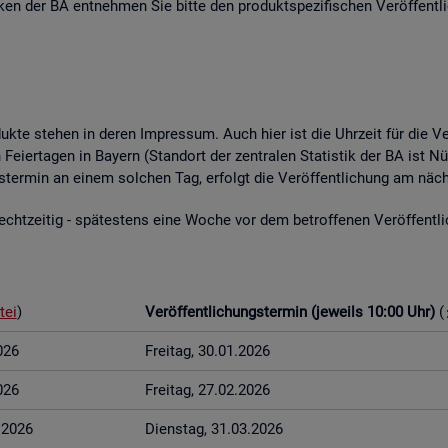
­ti­ken der BA ent­neh­men Sie bitte den pro­dukt­spe­zi­fi­schen Ver­öf­fent­l
o­duk­te ste­hen in deren Im­pres­sum. Auch hier ist die Uhr­zeit für die Ve
Fei­er­ta­gen in Bay­ern (Stand­ort der zen­tra­len Sta­tis­tik der BA ist Nü
ungs­ter­min an einem sol­chen Tag, er­folgt die Ver­öf­fent­li­chung am näch
t­zei­tig - spä­tes­tens eine Woche vor dem be­trof­fe­nen Ver­öf­fent­li­c
tei
)
Ver­öf­fent­li­chungs­ter­min (je­weils 10:00 Uhr)
(
026
Frei­tag, 30.01.2026
026
Frei­tag, 27.02.2026
3.2026
Diens­tag, 31.03.2026