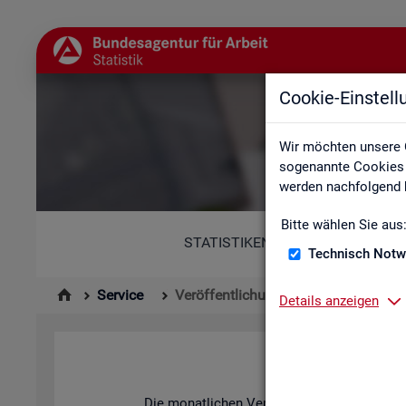
Cookie-Einstel
Wir möchten unsere 
sogenannte Cookies e
werden nachfolgend b
Bitte wählen Sie aus
STATISTIKEN
Technisch Notw
Service
Veröffentlichungskalender
Details anzeigen
Die mo­nat­li­chen Ver­öf­fent­li­chun­gen der S