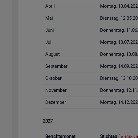
April
Mon­tag, 13.04.202
Mai
Diens­tag, 12.05.2
Juni
Don­ners­tag, 11.0
Juli
Mon­tag, 13.07.202
Au­gust
Don­ners­tag, 13.0
Sep­tem­ber
Mon­tag, 14.09.202
Ok­to­ber
Diens­tag, 13.10.2
No­vem­ber
Don­ners­tag, 12.1
De­zem­ber
Mon­tag, 14.12.202
2027
Be­richts­mo­nat
Stich­tag
(
ics-Da