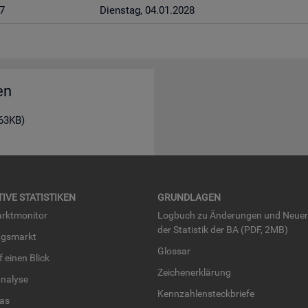
7
Diens­tag, 04.01.2028
en
163KB)
TI­VE STA­TIS­TI­KEN
GRUND­LA­GEN
rkt­mo­ni­tor
Log­buch zu Än­de­run­gen und Neue­
der Sta­tis­tik der BA (PDF, 2MB)
ngs­markt
Glos­sar
uf einen Blick
Zei­chen­er­klä­rung
na­ly­se
Kenn­zah­len­steck­brie­fe
­las