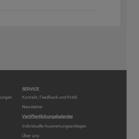
SER­VICE
run­gen
Kon­takt, Feed­back und Kri­tik
News­let­ter
Ver­öf­fent­li­chungs­ka­len­der
In­di­vi­du­el­le Aus­wer­tungs­an­lie­gen
Über uns