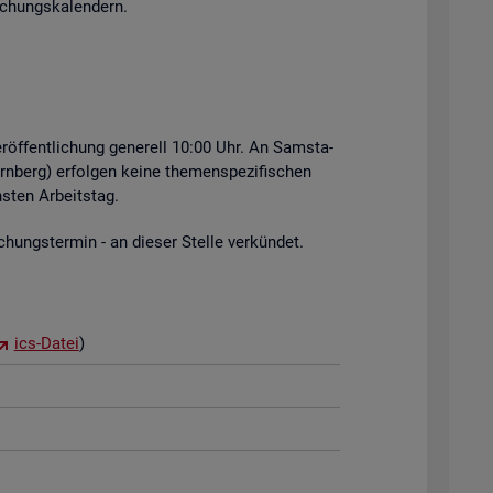
i­chungs­ka­len­dern.
r­öf­fent­li­chung ge­ne­rell 10:00 Uhr. An Sams­ta­
rn­berg) er­fol­gen keine the­men­spe­zi­fi­schen
s­ten Ar­beits­tag.
hungs­ter­min - an die­ser Stel­le ver­kün­det.
ics-Datei
)