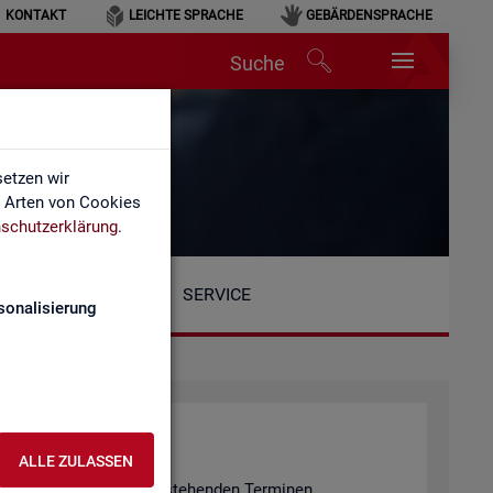
KONTAKT
LEICHTE SPRACHE
GEBÄRDENSPRACHE
Suche
etzen wir
e Arten von Cookies
schutzerklärung
.
SERVICE
sonalisierung
ALLE ZULASSEN
n er­fol­gen an den unten ste­hen­den Ter­mi­nen.