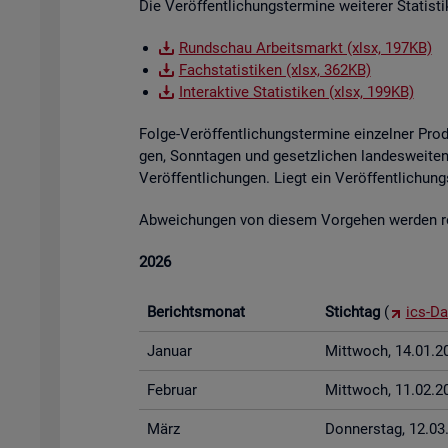
Die Ver­öf­fent­li­chungs­ter­mi­ne wei­te­rer Sta­tis
Rund­schau Ar­beits­markt (xlsx, 197KB)
Fach­sta­tis­ti­ken (xlsx, 362KB)
In­ter­ak­ti­ve Sta­tis­ti­ken (xlsx, 199KB)
Folge-Ver­öf­fent­li­chungs­ter­mi­ne ein­zel­ner Pr
gen, Sonn­ta­gen und ge­setz­li­chen lan­des­wei­ten 
Ver­öf­fent­li­chun­gen. Liegt ein Ver­öf­fent­li­ch
Ab­wei­chun­gen von die­sem Vor­ge­hen wer­den rech
2026
Be­richts­mo­nat
Stich­tag
(
ics-Da
Ja­nu­ar
Mitt­woch, 14.01.2
Fe­bru­ar
Mitt­woch, 11.02.2
März
Don­ners­tag, 12.0