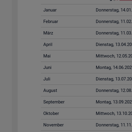
Ja­nu­ar
Don­ners­tag, 14.0
Fe­bru­ar
Don­ners­tag, 11.0
März
Don­ners­tag, 11.0
April
Diens­tag, 13.04.2
Mai
Mitt­woch, 12.05.2
Juni
Mon­tag, 14.06.202
Juli
Diens­tag, 13.07.2
Au­gust
Don­ners­tag, 12.0
Sep­tem­ber
Mon­tag, 13.09.202
Ok­to­ber
Mitt­woch, 13.10.2
No­vem­ber
Don­ners­tag, 11.1