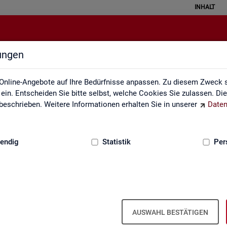
INHALT
lungen
Veröffentlichungskalender
Online-Angebote auf Ihre Bedürfnisse anpassen. Zu diesem Zweck s
in. Entscheiden Sie bitte selbst, welche Cookies Sie zulassen. Di
eschrieben. Weitere Informationen erhalten Sie in unserer
Daten
:
GRUNDLAGEN
endig
Statistik
Per
Ver­öf­fent­li­chungs­ka­len­der
AUSWAHL BESTÄTIGEN
ta­tis­ti­ken über den Ar­beits­markt in Deutsch­land und in den Re­gio­ne