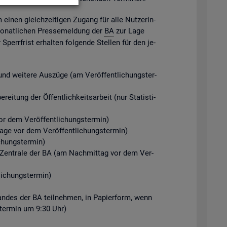
m einen gleich­zei­ti­gen Zu­gang für alle Nut­ze­rin­
mo­nat­li­chen Pres­se­mel­dung der
BA
zur Lage
perr­frist er­hal­ten fol­gen­de Stel­len für den je­
d wei­te­re Aus­zü­ge (am Ver­öf­fent­li­chungs­ter­
ei­tung der Öf­fent­lich­keits­ar­beit (nur Sta­tis­ti­
r dem Ver­öf­fent­li­chungs­ter­min)
Tage vor dem Ver­öf­fent­li­chungs­ter­min)
chungs­ter­min)
der Zen­tra­le der BA (am Nach­mit­tag vor dem Ver­
i­chungs­ter­min)
­stan­des der BA teil­neh­men, in Pa­pier­form, wenn
gs­ter­min um 9:30 Uhr)