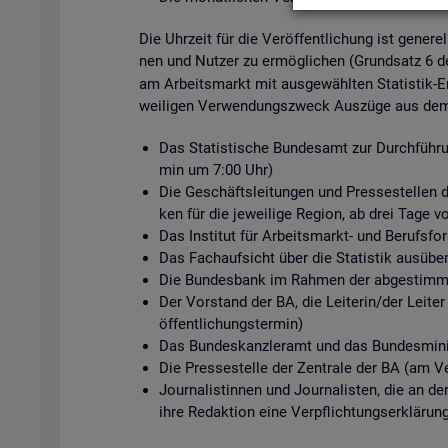
Die Uhr­zeit für die Ver­öf­fent­li­chung ist ge­ne­r
nen und Nut­zer zu er­mög­li­chen (Grund­satz 6 
am Ar­beits­markt mit aus­ge­wähl­ten Sta­tis­tik-Er
wei­li­gen Ver­wen­dungs­zweck Aus­zü­ge aus dem s
Das Sta­tis­ti­sche Bun­des­amt zur Durch­füh­ru
min um 7:00 Uhr)
Die Ge­schäfts­lei­tun­gen und Pres­se­stel­len de
ken für die je­wei­li­ge Re­gi­on, ab drei Tage v
Das In­sti­tut für Ar­beits­markt- und Be­rufs­
Das Fach­auf­sicht über die Sta­tis­tik aus­üben
Die Bun­des­bank im Rah­men der ab­ge­stimm­te
Der Vor­stand der BA, die Lei­te­rin/der Lei­ter
öf­fent­li­chungs­ter­min)
Das Bun­des­kanz­ler­amt und das Bun­des­mi­nis
Die Pres­se­stel­le der Zen­tra­le der BA (am Ve
Jour­na­lis­tin­nen und Jour­na­lis­ten, die an d
ihre Re­dak­ti­on eine Ver­pflich­tungs­er­klä­run