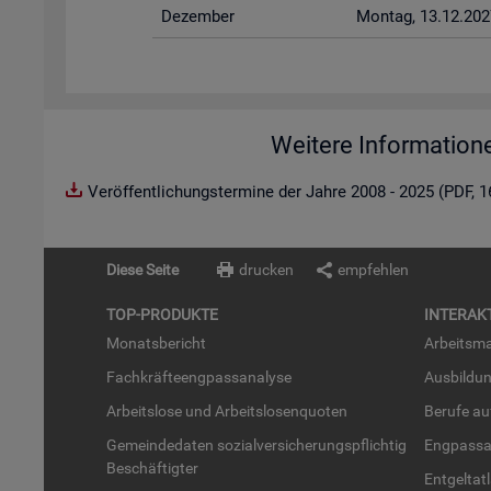
De­zem­ber
Mon­tag, 13.12.202
Weitere Information
Veröffentlichungstermine der Jahre 2008 - 2025 (PDF, 
Diese Seite
drucken
empfehlen
TOP-PRO­DUK­TE
IN­TER­AK­
Mo­nats­be­richt
Ar­beits­ma
Fach­kräf­te­eng­pass­ana­ly­se
Aus­bil­du
Ar­beits­lo­se und Ar­beits­lo­sen­quo­ten
Be­ru­fe a
Ge­mein­de­da­ten so­zi­al­ver­si­che­rungs­pflich­tig
Eng­pass­a
Be­schäf­tig­ter
Ent­gel­t­at