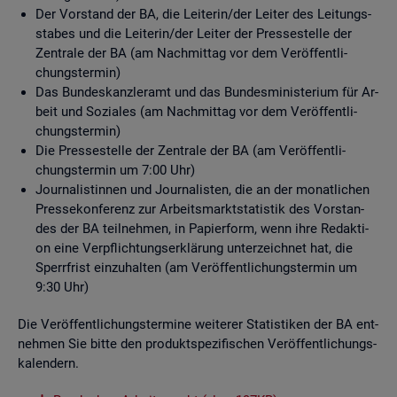
Der Vor­stand der BA, die Lei­te­rin/der Lei­ter des Lei­tungs­
sta­bes und die Lei­te­rin/der Lei­ter der Pres­se­stel­le der
Zen­tra­le der BA (am Nach­mit­tag vor dem Ver­öf­fent­li­
chungs­ter­min)
Das Bun­des­kanz­ler­amt und das Bun­des­mi­nis­te­ri­um für Ar­
beit und So­zia­les (am Nach­mit­tag vor dem Ver­öf­fent­li­
chungs­ter­min)
Die Pres­se­stel­le der Zen­tra­le der BA (am Ver­öf­fent­li­
chungs­ter­min um 7:00 Uhr)
Jour­na­lis­tin­nen und Jour­na­lis­ten, die an der mo­nat­li­chen
Pres­se­kon­fe­renz zur Ar­beits­markt­sta­tis­tik des Vor­stan­
des der BA teil­neh­men, in Pa­pier­form, wenn ihre Re­dak­ti­
on eine Ver­pflich­tungs­er­klä­rung un­ter­zeich­net hat, die
Sperr­frist ein­zu­hal­ten (am Ver­öf­fent­li­chungs­ter­min um
9:30 Uhr)
Die Ver­öf­fent­li­chungs­ter­mi­ne wei­te­rer Sta­tis­ti­ken der BA ent­
neh­men Sie bitte den pro­dukt­spe­zi­fi­schen Ver­öf­fent­li­chungs­
ka­len­dern.