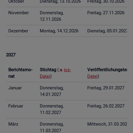
Ok­to­ber
Diens­tag, 13.10.2026
Frei­tag, 30.10.2026
No­vem­ber
Don­ners­tag,
Frei­tag, 27.11.2026
12.11.2026
De­zem­ber
Mon­tag, 14.12.2026
Diens­tag, 05.01.2027
2027
Be­richts­mo­
Stich­tag
(
ics-
Ver­öf­fent­li­chungs­ter­
nat
Datei
)
Datei
)
Ja­nu­ar
Don­ners­tag,
Frei­tag, 29.01.2027
14.01.2027
Fe­bru­ar
Don­ners­tag,
Frei­tag, 26.02.2027
11.02.2027
März
Don­ners­tag,
Mitt­woch, 31.03.2027
11.03.2027