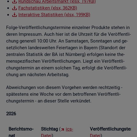
Rund­schau Ar­beits­markt (xlsx, 197KB)
Fach­sta­tis­ti­ken (xlsx, 362KB)
In­ter­ak­ti­ve Sta­tis­ti­ken (xlsx, 199KB)
Folge-Ver­öf­fent­li­chungs­ter­mi­ne ein­zel­ner Pro­duk­te ste­hen in
deren Im­pres­sum. Auch hier ist die Uhr­zeit für die Ver­öf­fent­li­
chung ge­ne­rell 10:00 Uhr. An Sams­ta­gen, Sonn­ta­gen und ge­
setz­li­chen lan­des­wei­ten Fei­er­ta­gen in Bay­ern (Stand­ort der
zen­tra­len Sta­tis­tik der BA ist Nürn­berg) er­fol­gen keine the­
men­spe­zi­fi­schen Ver­öf­fent­li­chun­gen. Liegt ein Ver­öf­fent­li­
chungs­ter­min an einem sol­chen Tag, er­folgt die Ver­öf­fent­li­
chung am nächs­ten Ar­beits­tag.
Ab­wei­chun­gen von die­sem Vor­ge­hen wer­den recht­zei­tig -
spä­tes­tens eine Woche vor dem be­trof­fe­nen Ver­öf­fent­li­
chungs­ter­min - an die­ser Stel­le ver­kün­det.
2026
Be­richts­mo­
Stich­tag
(
ics-
Ver­öf­fent­li­chungs­ter­
nat
Datei
)
Datei
)