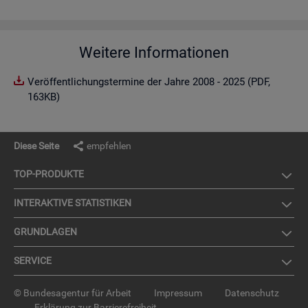
Weitere Informationen
Veröffentlichungstermine der Jahre 2008 - 2025 (PDF,
163KB)
Diese Seite
empfehlen
TOP-PRO­DUK­TE
IN­TER­AK­TI­VE STA­TIS­TI­KEN
GRUND­LA­GEN
SER­VICE
© Bundesagentur für Arbeit
Impressum
Datenschutz
Erklärung zur Barrierefreiheit