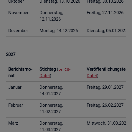
Ok­to­ber
Diens­tag, 13.10.2026
Frei­tag, 30.10.2026
No­vem­ber
Don­ners­tag,
Frei­tag, 27.11.2026
12.11.2026
De­zem­ber
Mon­tag, 14.12.2026
Diens­tag, 05.01.2027
2027
Be­richts­mo­
Stich­tag
(
ics-
Ver­öf­fent­li­chungs­ter­
nat
Datei
)
Datei
)
Ja­nu­ar
Don­ners­tag,
Frei­tag, 29.01.2027
14.01.2027
Fe­bru­ar
Don­ners­tag,
Frei­tag, 26.02.2027
11.02.2027
März
Don­ners­tag,
Mitt­woch, 31.03.2027
11.03.2027