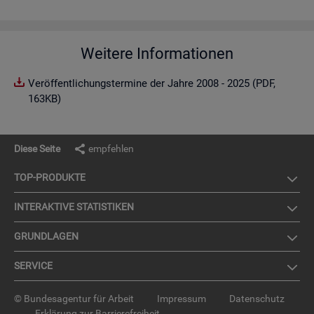
Weitere Informationen
Veröffentlichungstermine der Jahre 2008 - 2025 (PDF,
163KB)
Diese Seite
empfehlen
TOP-PRO­DUK­TE
IN­TER­AK­TI­VE STA­TIS­TI­KEN
GRUND­LA­GEN
SER­VICE
© Bundesagentur für Arbeit
Impressum
Datenschutz
Erklärung zur Barrierefreiheit