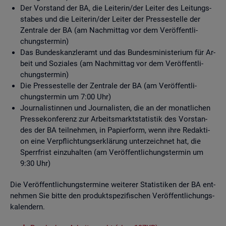
Der Vor­stand der BA, die Lei­te­rin/der Lei­ter des Lei­tungs­
sta­bes und die Lei­te­rin/der Lei­ter der Pres­se­stel­le der
Zen­tra­le der BA (am Nach­mit­tag vor dem Ver­öf­fent­li­
chungs­ter­min)
Das Bun­des­kanz­ler­amt und das Bun­des­mi­nis­te­ri­um für Ar­
beit und So­zia­les (am Nach­mit­tag vor dem Ver­öf­fent­li­
chungs­ter­min)
Die Pres­se­stel­le der Zen­tra­le der BA (am Ver­öf­fent­li­
chungs­ter­min um 7:00 Uhr)
Jour­na­lis­tin­nen und Jour­na­lis­ten, die an der mo­nat­li­chen
Pres­se­kon­fe­renz zur Ar­beits­markt­sta­tis­tik des Vor­stan­
des der BA teil­neh­men, in Pa­pier­form, wenn ihre Re­dak­ti­
on eine Ver­pflich­tungs­er­klä­rung un­ter­zeich­net hat, die
Sperr­frist ein­zu­hal­ten (am Ver­öf­fent­li­chungs­ter­min um
9:30 Uhr)
Die Ver­öf­fent­li­chungs­ter­mi­ne wei­te­rer Sta­tis­ti­ken der BA ent­
neh­men Sie bitte den pro­dukt­spe­zi­fi­schen Ver­öf­fent­li­chungs­
ka­len­dern.