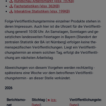
Rund­schau Ar­beits­markt (xlsx, 197KB)
Fach­sta­tis­ti­ken (xlsx, 362KB)
In­ter­ak­ti­ve Sta­tis­ti­ken (xlsx, 199KB)
Folge-Ver­öf­fent­li­chungs­ter­mi­ne ein­zel­ner Pro­duk­te ste­hen in
deren Im­pres­sum. Auch hier ist die Uhr­zeit für die Ver­öf­fent­li­
chung ge­ne­rell 10:00 Uhr. An Sams­ta­gen, Sonn­ta­gen und ge­
setz­li­chen lan­des­wei­ten Fei­er­ta­gen in Bay­ern (Stand­ort der
zen­tra­len Sta­tis­tik der BA ist Nürn­berg) er­fol­gen keine the­
men­spe­zi­fi­schen Ver­öf­fent­li­chun­gen. Liegt ein Ver­öf­fent­li­
chungs­ter­min an einem sol­chen Tag, er­folgt die Ver­öf­fent­li­
chung am nächs­ten Ar­beits­tag.
Ab­wei­chun­gen von die­sem Vor­ge­hen wer­den recht­zei­tig -
spä­tes­tens eine Woche vor dem be­trof­fe­nen Ver­öf­fent­li­
chungs­ter­min - an die­ser Stel­le ver­kün­det.
2026
Be­richts­mo­
Stich­tag
(
ics-
Ver­öf­fent­li­chungs­ter­
nat
Datei
)
Datei
)