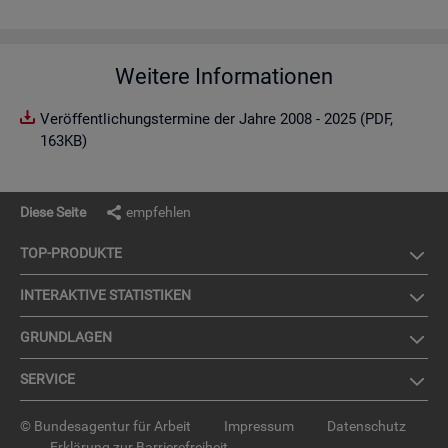
Weitere Informationen
Veröffentlichungstermine der Jahre 2008 - 2025 (PDF,
163KB)
Diese Seite
empfehlen
TOP-PRO­DUK­TE
IN­TER­AK­TI­VE STA­TIS­TI­KEN
GRUND­LA­GEN
SER­VICE
© Bundesagentur für Arbeit
Impressum
Datenschutz
Erklärung zur Barrierefreiheit