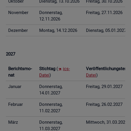
Ok­to­ber
Diens­tag, 13.10.2026
Frei­tag, 30.10.2026
No­vem­ber
Don­ners­tag,
Frei­tag, 27.11.2026
12.11.2026
De­zem­ber
Mon­tag, 14.12.2026
Diens­tag, 05.01.2027
2027
Be­richts­mo­
Stich­tag
(
ics-
Ver­öf­fent­li­chungs­ter­
nat
Datei
)
Datei
)
Ja­nu­ar
Don­ners­tag,
Frei­tag, 29.01.2027
14.01.2027
Fe­bru­ar
Don­ners­tag,
Frei­tag, 26.02.2027
11.02.2027
März
Don­ners­tag,
Mitt­woch, 31.03.2027
11.03.2027