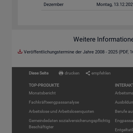
De­zem­ber
Mon­tag, 13.12.202
Weitere Information
Veröffentlichungstermine der Jahre 2008 - 2025 (PDF, 
Diese Seite
drucken
empfehlen
TOP-PRO­DUK­TE
IN­TER­AK­
Mo­nats­be­richt
Ar­beits­ma
Fach­kräf­te­eng­pass­ana­ly­se
Aus­bil­du
Ar­beits­lo­se und Ar­beits­lo­sen­quo­ten
Be­ru­fe a
Ge­mein­de­da­ten so­zi­al­ver­si­che­rungs­pflich­tig
Eng­pass­a
Be­schäf­tig­ter
Ent­gel­t­at