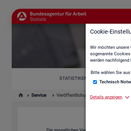
Cookie-Einstel
Wir möchten unsere 
sogenannte Cookies e
werden nachfolgend b
Bitte wählen Sie aus
STATISTIKEN
Technisch Notw
Service
Veröffentlichungskalender
Details anzeigen
Die mo­nat­li­chen Ver­öf­fent­li­chun­gen der S