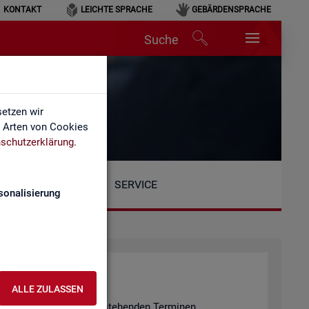
KONTAKT
LEICHTE SPRACHE
GEBÄRDENSPRACHE
Suche
etzen wir
e Arten von Cookies
schutzerklärung
.
SERVICE
sonalisierung
ALLE ZULASSEN
n er­fol­gen an den unten ste­hen­den Ter­mi­nen.