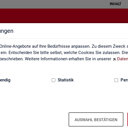
INHALT
lungen
Veröffentlichungskalender
Online-Angebote auf Ihre Bedürfnisse anpassen. Zu diesem Zweck s
in. Entscheiden Sie bitte selbst, welche Cookies Sie zulassen. Di
eschrieben. Weitere Informationen erhalten Sie in unserer
Daten
:
GRUNDLAGEN
endig
Statistik
Per
Ver­öf­fent­li­chungs­ka­len­der
AUSWAHL BESTÄTIGEN
ta­tis­ti­ken über den Ar­beits­markt in Deutsch­land und in den Re­gio­ne