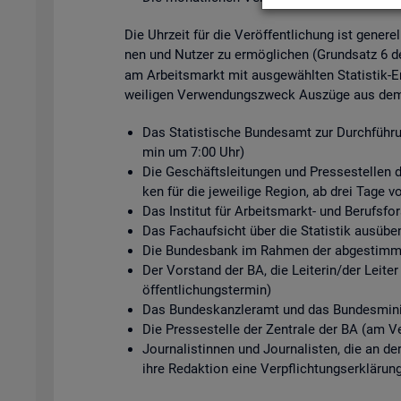
Die Uhr­zeit für die Ver­öf­fent­li­chung ist ge­ne­r
nen und Nut­zer zu er­mög­li­chen (Grund­satz 6 
am Ar­beits­markt mit aus­ge­wähl­ten Sta­tis­tik-Er
wei­li­gen Ver­wen­dungs­zweck Aus­zü­ge aus dem s
Das Sta­tis­ti­sche Bun­des­amt zur Durch­füh­ru
min um 7:00 Uhr)
Die Ge­schäfts­lei­tun­gen und Pres­se­stel­len de
ken für die je­wei­li­ge Re­gi­on, ab drei Tage v
Das In­sti­tut für Ar­beits­markt- und Be­rufs­
Das Fach­auf­sicht über die Sta­tis­tik aus­üben
Die Bun­des­bank im Rah­men der ab­ge­stimm­te
Der Vor­stand der BA, die Lei­te­rin/der Lei­ter
öf­fent­li­chungs­ter­min)
Das Bun­des­kanz­ler­amt und das Bun­des­mi­nis
Die Pres­se­stel­le der Zen­tra­le der BA (am Ve
Jour­na­lis­tin­nen und Jour­na­lis­ten, die an d
ihre Re­dak­ti­on eine Ver­pflich­tungs­er­klä­run