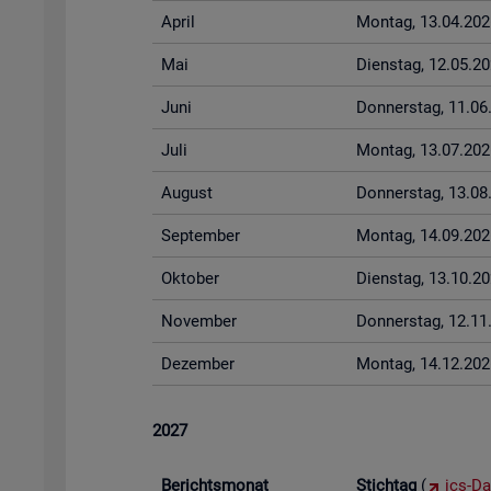
April
Mon­tag, 13.04.202
Mai
Diens­tag, 12.05.2
Juni
Don­ners­tag, 11.0
Juli
Mon­tag, 13.07.202
Au­gust
Don­ners­tag, 13.0
Sep­tem­ber
Mon­tag, 14.09.202
Ok­to­ber
Diens­tag, 13.10.2
No­vem­ber
Don­ners­tag, 12.1
De­zem­ber
Mon­tag, 14.12.202
2027
Be­richts­mo­nat
Stich­tag
(
ics-Da