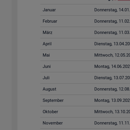
Ja­nu­ar
Don­ners­tag, 14.0
Fe­bru­ar
Don­ners­tag, 11.0
März
Don­ners­tag, 11.0
April
Diens­tag, 13.04.2
Mai
Mitt­woch, 12.05.2
Juni
Mon­tag, 14.06.202
Juli
Diens­tag, 13.07.2
Au­gust
Don­ners­tag, 12.0
Sep­tem­ber
Mon­tag, 13.09.202
Ok­to­ber
Mitt­woch, 13.10.2
No­vem­ber
Don­ners­tag, 11.1