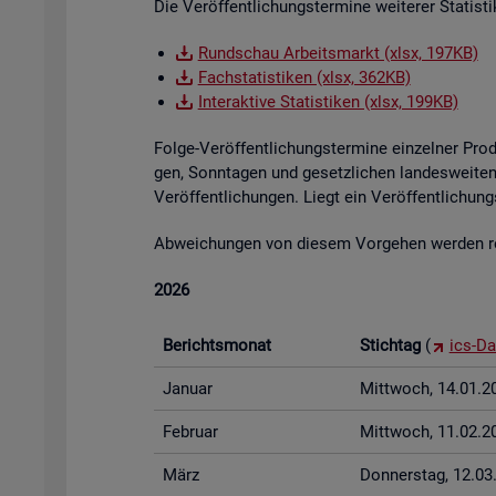
Die Ver­öf­fent­li­chungs­ter­mi­ne wei­te­rer Sta­tis
Rund­schau Ar­beits­markt (xlsx, 197KB)
Fach­sta­tis­ti­ken (xlsx, 362KB)
In­ter­ak­ti­ve Sta­tis­ti­ken (xlsx, 199KB)
Folge-Ver­öf­fent­li­chungs­ter­mi­ne ein­zel­ner Pr
gen, Sonn­ta­gen und ge­setz­li­chen lan­des­wei­ten 
Ver­öf­fent­li­chun­gen. Liegt ein Ver­öf­fent­li­ch
Ab­wei­chun­gen von die­sem Vor­ge­hen wer­den rech
2026
Be­richts­mo­nat
Stich­tag
(
ics-Da
Ja­nu­ar
Mitt­woch, 14.01.2
Fe­bru­ar
Mitt­woch, 11.02.2
März
Don­ners­tag, 12.0