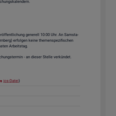
i­chungs­ka­len­dern.
r­öf­fent­li­chung ge­ne­rell 10:00 Uhr. An Sams­ta­
rn­berg) er­fol­gen keine the­men­spe­zi­fi­schen
s­ten Ar­beits­tag.
hungs­ter­min - an die­ser Stel­le ver­kün­det.
ics-Datei
)