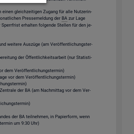
m einen gleich­zei­ti­gen Zu­gang für alle Nut­ze­rin­
mo­nat­li­chen Pres­se­mel­dung der
BA
zur Lage
perr­frist er­hal­ten fol­gen­de Stel­len für den je­
d wei­te­re Aus­zü­ge (am Ver­öf­fent­li­chungs­ter­
ei­tung der Öf­fent­lich­keits­ar­beit (nur Sta­tis­ti­
r dem Ver­öf­fent­li­chungs­ter­min)
Tage vor dem Ver­öf­fent­li­chungs­ter­min)
chungs­ter­min)
der Zen­tra­le der BA (am Nach­mit­tag vor dem Ver­
i­chungs­ter­min)
­stan­des der BA teil­neh­men, in Pa­pier­form, wenn
gs­ter­min um 9:30 Uhr)