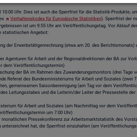
ell 10:00 Uhr. Dies ist auch die Sperr­frist für die Sta­tis­tik-Pro­duk­te, u
des
Ver­hal­tens­ko­dex für Eu­ro­päi­sche Sta­tis­ti­ken
). Sperr­frist der 
­geb­nis­sen ist um 9:55 Uhr am Ver­öf­fent­li­chungs­tag. Vor Ab­lauf der S
ta­tis­ti­schen An­ge­bot:
ng der Er­werbs­tä­ti­gen­rech­nung (etwa am 20. des Be­richts­mo­nats) un
r Agen­tu­ren für Ar­beit und der Re­gio­nal­di­rek­tio­nen der BA zur Vor­be­r
or dem Ver­öf­fent­li­chungs­ter­min)
for­schung der BA im Rah­men des Zu­wan­de­rungs­mo­ni­tors (drei Tage vo
­de Re­fe­rat des Bun­des­mi­nis­te­ri­ums für Ar­beit und So­zia­les (zwei 
n, ge­mein­sa­men Sai­son­be­rei­ni­gung (am Tag vor dem Ver­öf­fent­li­
 des Lei­tungs­sta­bes und die Lei­te­rin/der Lei­ter der Pres­se­stel­le 
­te­ri­um für Ar­beit und So­zia­les (am Nach­mit­tag vor dem Ver­öf­fent­l
r­öf­fent­li­chungs­ter­min um 7:00 Uhr)
er mo­nat­li­chen Pres­se­kon­fe­renz zur Ar­beits­markt­sta­tis­tik des Vor
g un­ter­zeich­net hat, die Sperr­frist ein­zu­hal­ten (am Ver­öf­fent­li­chun