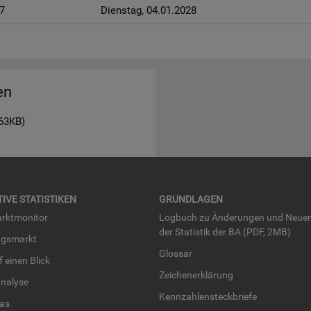
7
Diens­tag, 04.01.2028
en
163KB)
TI­VE STA­TIS­TI­KEN
GRUND­LA­GEN
rkt­mo­ni­tor
Log­buch zu Än­de­run­gen und Neue­
der Sta­tis­tik der BA (PDF, 2MB)
ngs­markt
Glos­sar
uf einen Blick
Zei­chen­er­klä­rung
na­ly­se
Kenn­zah­len­steck­brie­fe
­las