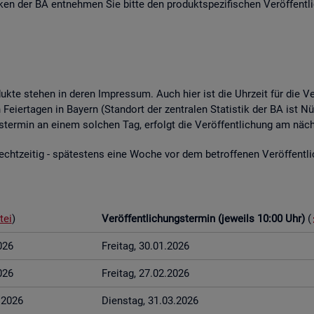
­ti­ken der BA ent­neh­men Sie bitte den pro­dukt­spe­zi­fi­schen Ver­öf­fent­l
o­duk­te ste­hen in deren Im­pres­sum. Auch hier ist die Uhr­zeit für die Ve
Fei­er­ta­gen in Bay­ern (Stand­ort der zen­tra­len Sta­tis­tik der BA ist Nü
ungs­ter­min an einem sol­chen Tag, er­folgt die Ver­öf­fent­li­chung am näch
t­zei­tig - spä­tes­tens eine Woche vor dem be­trof­fe­nen Ver­öf­fent­li­c
tei
)
Ver­öf­fent­li­chungs­ter­min (je­weils 10:00 Uhr)
(
026
Frei­tag, 30.01.2026
026
Frei­tag, 27.02.2026
3.2026
Diens­tag, 31.03.2026