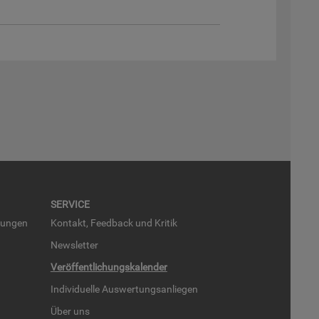
SER­VICE
run­gen
Kon­takt, Feed­back und Kri­tik
News­let­ter
Ver­öf­fent­li­chungs­ka­len­der
In­di­vi­du­el­le Aus­wer­tungs­an­lie­gen
Über uns