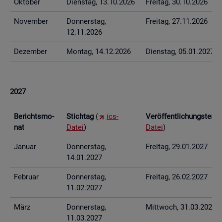
Ok­to­ber
Diens­tag, 13.10.2026
Frei­tag, 30.10.2026
No­vem­ber
Don­ners­tag,
Frei­tag, 27.11.2026
12.11.2026
De­zem­ber
Mon­tag, 14.12.2026
Diens­tag, 05.01.2027
2027
Be­richts­mo­
Stich­tag
(
ics-
Ver­öf­fent­li­chungs­ter­
nat
Datei
)
Datei
)
Ja­nu­ar
Don­ners­tag,
Frei­tag, 29.01.2027
14.01.2027
Fe­bru­ar
Don­ners­tag,
Frei­tag, 26.02.2027
11.02.2027
März
Don­ners­tag,
Mitt­woch, 31.03.2027
11.03.2027