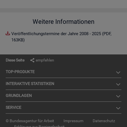
Weitere Informationen
Veröffentlichungstermine der Jahre 2008 - 2025 (PDF,
163KB)
Diese Seite
empfehlen
TOP-PRO­DUK­TE
IN­TER­AK­TI­VE STA­TIS­TI­KEN
GRUND­LA­GEN
SER­VICE
© Bundesagentur für Arbeit
Impressum
Datenschutz
Erklärung zur Barrierefreiheit