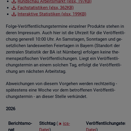
Rund­schau Ar­beits­markt (xlsx, 197KB)
Fach­sta­tis­ti­ken (xlsx, 362KB)
In­ter­ak­ti­ve Sta­tis­ti­ken (xlsx, 199KB)
Folge-Ver­öf­fent­li­chungs­ter­mi­ne ein­zel­ner Pro­duk­te ste­hen in
deren Im­pres­sum. Auch hier ist die Uhr­zeit für die Ver­öf­fent­li­
chung ge­ne­rell 10:00 Uhr. An Sams­ta­gen, Sonn­ta­gen und ge­
setz­li­chen lan­des­wei­ten Fei­er­ta­gen in Bay­ern (Stand­ort der
zen­tra­len Sta­tis­tik der BA ist Nürn­berg) er­fol­gen keine the­
men­spe­zi­fi­schen Ver­öf­fent­li­chun­gen. Liegt ein Ver­öf­fent­li­
chungs­ter­min an einem sol­chen Tag, er­folgt die Ver­öf­fent­li­
chung am nächs­ten Ar­beits­tag.
Ab­wei­chun­gen von die­sem Vor­ge­hen wer­den recht­zei­tig -
spä­tes­tens eine Woche vor dem be­trof­fe­nen Ver­öf­fent­li­
chungs­ter­min - an die­ser Stel­le ver­kün­det.
2026
Be­richts­mo­
Stich­tag
(
ics-
Ver­öf­fent­li­chungs­ter­
nat
Datei
)
Datei
)