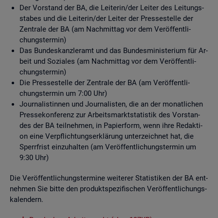
Der Vor­stand der BA, die Lei­te­rin/der Lei­ter des Lei­tungs­
sta­bes und die Lei­te­rin/der Lei­ter der Pres­se­stel­le der
Zen­tra­le der BA (am Nach­mit­tag vor dem Ver­öf­fent­li­
chungs­ter­min)
Das Bun­des­kanz­ler­amt und das Bun­des­mi­nis­te­ri­um für Ar­
beit und So­zia­les (am Nach­mit­tag vor dem Ver­öf­fent­li­
chungs­ter­min)
Die Pres­se­stel­le der Zen­tra­le der BA (am Ver­öf­fent­li­
chungs­ter­min um 7:00 Uhr)
Jour­na­lis­tin­nen und Jour­na­lis­ten, die an der mo­nat­li­chen
Pres­se­kon­fe­renz zur Ar­beits­markt­sta­tis­tik des Vor­stan­
des der BA teil­neh­men, in Pa­pier­form, wenn ihre Re­dak­ti­
on eine Ver­pflich­tungs­er­klä­rung un­ter­zeich­net hat, die
Sperr­frist ein­zu­hal­ten (am Ver­öf­fent­li­chungs­ter­min um
9:30 Uhr)
Die Ver­öf­fent­li­chungs­ter­mi­ne wei­te­rer Sta­tis­ti­ken der BA ent­
neh­men Sie bitte den pro­dukt­spe­zi­fi­schen Ver­öf­fent­li­chungs­
ka­len­dern.