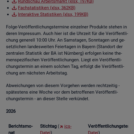
Rund­schau Ar­beits­markt (xlsx, 197KB)
Fach­sta­tis­ti­ken (xlsx, 362KB)
In­ter­ak­ti­ve Sta­tis­ti­ken (xlsx, 199KB)
Folge-Ver­öf­fent­li­chungs­ter­mi­ne ein­zel­ner Pro­duk­te ste­hen in
deren Im­pres­sum. Auch hier ist die Uhr­zeit für die Ver­öf­fent­li­
chung ge­ne­rell 10:00 Uhr. An Sams­ta­gen, Sonn­ta­gen und ge­
setz­li­chen lan­des­wei­ten Fei­er­ta­gen in Bay­ern (Stand­ort der
zen­tra­len Sta­tis­tik der BA ist Nürn­berg) er­fol­gen keine the­
men­spe­zi­fi­schen Ver­öf­fent­li­chun­gen. Liegt ein Ver­öf­fent­li­
chungs­ter­min an einem sol­chen Tag, er­folgt die Ver­öf­fent­li­
chung am nächs­ten Ar­beits­tag.
Ab­wei­chun­gen von die­sem Vor­ge­hen wer­den recht­zei­tig -
spä­tes­tens eine Woche vor dem be­trof­fe­nen Ver­öf­fent­li­
chungs­ter­min - an die­ser Stel­le ver­kün­det.
2026
Be­richts­mo­
Stich­tag
(
ics-
Ver­öf­fent­li­chungs­ter­
nat
Datei
)
Datei
)