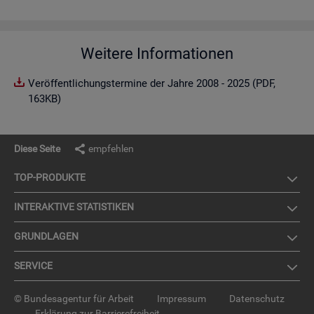
Weitere Informationen
Veröffentlichungstermine der Jahre 2008 - 2025 (PDF,
163KB)
Diese Seite
empfehlen
TOP-PRO­DUK­TE
IN­TER­AK­TI­VE STA­TIS­TI­KEN
GRUND­LA­GEN
SER­VICE
© Bundesagentur für Arbeit
Impressum
Datenschutz
Erklärung zur Barrierefreiheit