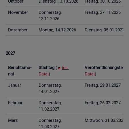
Ok­to­ber
Diens­tag, 13.10.2026
Frei­tag, 30.10.2026
No­vem­ber
Don­ners­tag,
Frei­tag, 27.11.2026
12.11.2026
De­zem­ber
Mon­tag, 14.12.2026
Diens­tag, 05.01.2027
2027
Be­richts­mo­
Stich­tag
(
ics-
Ver­öf­fent­li­chungs­ter­
nat
Datei
)
Datei
)
Ja­nu­ar
Don­ners­tag,
Frei­tag, 29.01.2027
14.01.2027
Fe­bru­ar
Don­ners­tag,
Frei­tag, 26.02.2027
11.02.2027
März
Don­ners­tag,
Mitt­woch, 31.03.2027
11.03.2027