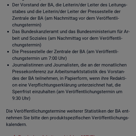
Der Vor­stand der BA, die Lei­te­rin/der Lei­ter des Lei­tungs­
sta­bes und die Lei­te­rin/der Lei­ter der Pres­se­stel­le der
Zen­tra­le der BA (am Nach­mit­tag vor dem Ver­öf­fent­li­
chungs­ter­min)
Das Bun­des­kanz­ler­amt und das Bun­des­mi­nis­te­ri­um für Ar­
beit und So­zia­les (am Nach­mit­tag vor dem Ver­öf­fent­li­
chungs­ter­min)
Die Pres­se­stel­le der Zen­tra­le der BA (am Ver­öf­fent­li­
chungs­ter­min um 7:00 Uhr)
Jour­na­lis­tin­nen und Jour­na­lis­ten, die an der mo­nat­li­chen
Pres­se­kon­fe­renz zur Ar­beits­markt­sta­tis­tik des Vor­stan­
des der BA teil­neh­men, in Pa­pier­form, wenn ihre Re­dak­ti­
on eine Ver­pflich­tungs­er­klä­rung un­ter­zeich­net hat, die
Sperr­frist ein­zu­hal­ten (am Ver­öf­fent­li­chungs­ter­min um
9:30 Uhr)
Die Ver­öf­fent­li­chungs­ter­mi­ne wei­te­rer Sta­tis­ti­ken der BA ent­
neh­men Sie bitte den pro­dukt­spe­zi­fi­schen Ver­öf­fent­li­chungs­
ka­len­dern.