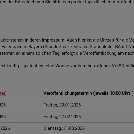
­ti­ken der BA ent­neh­men Sie bitte den pro­dukt­spe­zi­fi­schen Ver­öf­fent­l
o­duk­te ste­hen in deren Im­pres­sum. Auch hier ist die Uhr­zeit für die Ve
Fei­er­ta­gen in Bay­ern (Stand­ort der zen­tra­len Sta­tis­tik der BA ist Nü
ungs­ter­min an einem sol­chen Tag, er­folgt die Ver­öf­fent­li­chung am näch
t­zei­tig - spä­tes­tens eine Woche vor dem be­trof­fe­nen Ver­öf­fent­li­c
tei
)
Ver­öf­fent­li­chungs­ter­min (je­weils 10:00 Uhr)
(
026
Frei­tag, 30.01.2026
026
Frei­tag, 27.02.2026
3.2026
Diens­tag, 31.03.2026