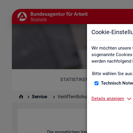
Cookie-Einstel
Wir möchten unsere 
sogenannte Cookies e
werden nachfolgend b
Bitte wählen Sie aus
STATISTIKEN
Technisch Notw
Service
Veröffentlichungskalender
Details anzeigen
Die mo­nat­li­chen Ver­öf­fent­li­chun­gen der S