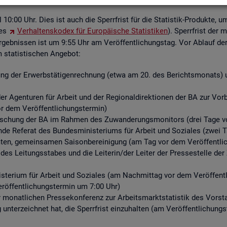
ell 10:00 Uhr. Dies ist auch die Sperr­frist für die Sta­tis­tik-Pro­duk­te, u
des
Ver­hal­tens­ko­dex für Eu­ro­päi­sche Sta­tis­ti­ken
). Sperr­frist der 
­geb­nis­sen ist um 9:55 Uhr am Ver­öf­fent­li­chungs­tag. Vor Ab­lauf der S
ta­tis­ti­schen An­ge­bot:
ng der Er­werbs­tä­ti­gen­rech­nung (etwa am 20. des Be­richts­mo­nats) un
r Agen­tu­ren für Ar­beit und der Re­gio­nal­di­rek­tio­nen der BA zur Vor­be­r
or dem Ver­öf­fent­li­chungs­ter­min)
for­schung der BA im Rah­men des Zu­wan­de­rungs­mo­ni­tors (drei Tage vo
­de Re­fe­rat des Bun­des­mi­nis­te­ri­ums für Ar­beit und So­zia­les (zwei 
n, ge­mein­sa­men Sai­son­be­rei­ni­gung (am Tag vor dem Ver­öf­fent­li­
 des Lei­tungs­sta­bes und die Lei­te­rin/der Lei­ter der Pres­se­stel­le 
­te­ri­um für Ar­beit und So­zia­les (am Nach­mit­tag vor dem Ver­öf­fent­l
r­öf­fent­li­chungs­ter­min um 7:00 Uhr)
er mo­nat­li­chen Pres­se­kon­fe­renz zur Ar­beits­markt­sta­tis­tik des Vor
g un­ter­zeich­net hat, die Sperr­frist ein­zu­hal­ten (am Ver­öf­fent­li­chun