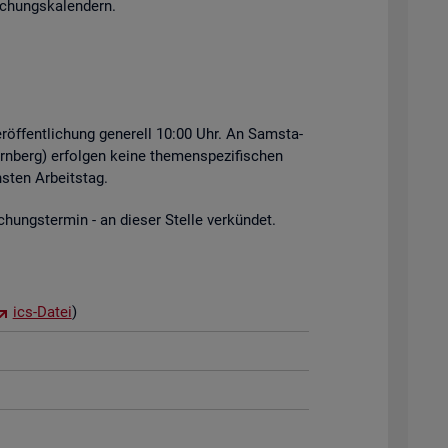
i­chungs­ka­len­dern.
r­öf­fent­li­chung ge­ne­rell 10:00 Uhr. An Sams­ta­
rn­berg) er­fol­gen keine the­men­spe­zi­fi­schen
s­ten Ar­beits­tag.
hungs­ter­min - an die­ser Stel­le ver­kün­det.
ics-Datei
)