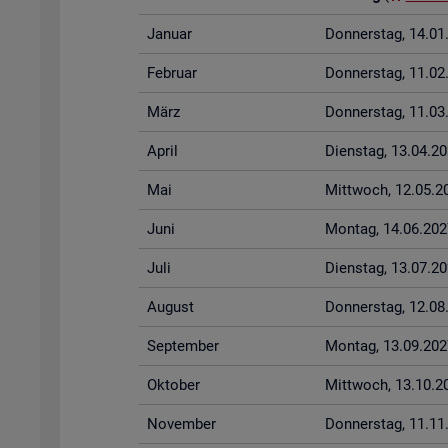
Ja­nu­ar
Don­ners­tag, 14.0
Fe­bru­ar
Don­ners­tag, 11.0
März
Don­ners­tag, 11.0
April
Diens­tag, 13.04.2
Mai
Mitt­woch, 12.05.2
Juni
Mon­tag, 14.06.202
Juli
Diens­tag, 13.07.2
Au­gust
Don­ners­tag, 12.0
Sep­tem­ber
Mon­tag, 13.09.202
Ok­to­ber
Mitt­woch, 13.10.2
No­vem­ber
Don­ners­tag, 11.1