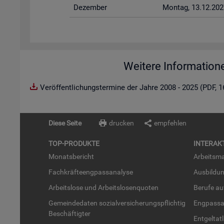
De­zem­ber
Mon­tag, 13.12.202
Weitere Information
Veröffentlichungstermine der Jahre 2008 - 2025 (PDF, 
Diese Seite
drucken
empfehlen
TOP-PRO­DUK­TE
IN­TER­AK­
Mo­nats­be­richt
Ar­beits­ma
Fach­kräf­te­eng­pass­ana­ly­se
Aus­bil­du
Ar­beits­lo­se und Ar­beits­lo­sen­quo­ten
Be­ru­fe a
Ge­mein­de­da­ten so­zi­al­ver­si­che­rungs­pflich­tig
Eng­pass­a
Be­schäf­tig­ter
Ent­gel­t­at