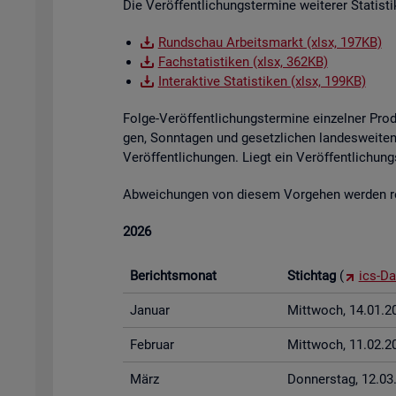
Die Ver­öf­fent­li­chungs­ter­mi­ne wei­te­rer Sta­tis
Rund­schau Ar­beits­markt (xlsx, 197KB)
Fach­sta­tis­ti­ken (xlsx, 362KB)
In­ter­ak­ti­ve Sta­tis­ti­ken (xlsx, 199KB)
Folge-Ver­öf­fent­li­chungs­ter­mi­ne ein­zel­ner Pr
gen, Sonn­ta­gen und ge­setz­li­chen lan­des­wei­ten 
Ver­öf­fent­li­chun­gen. Liegt ein Ver­öf­fent­li­ch
Ab­wei­chun­gen von die­sem Vor­ge­hen wer­den rech
2026
Be­richts­mo­nat
Stich­tag
(
ics-Da
Ja­nu­ar
Mitt­woch, 14.01.2
Fe­bru­ar
Mitt­woch, 11.02.2
März
Don­ners­tag, 12.0