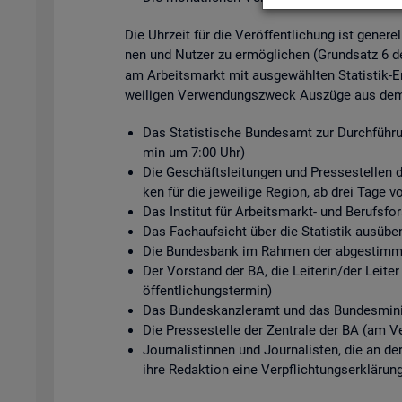
Die Uhr­zeit für die Ver­öf­fent­li­chung ist ge­ne­r
nen und Nut­zer zu er­mög­li­chen (Grund­satz 6 
am Ar­beits­markt mit aus­ge­wähl­ten Sta­tis­tik-Er
wei­li­gen Ver­wen­dungs­zweck Aus­zü­ge aus dem s
Das Sta­tis­ti­sche Bun­des­amt zur Durch­füh­ru
min um 7:00 Uhr)
Die Ge­schäfts­lei­tun­gen und Pres­se­stel­len de
ken für die je­wei­li­ge Re­gi­on, ab drei Tage v
Das In­sti­tut für Ar­beits­markt- und Be­rufs­
Das Fach­auf­sicht über die Sta­tis­tik aus­üben
Die Bun­des­bank im Rah­men der ab­ge­stimm­te
Der Vor­stand der BA, die Lei­te­rin/der Lei­ter
öf­fent­li­chungs­ter­min)
Das Bun­des­kanz­ler­amt und das Bun­des­mi­nis
Die Pres­se­stel­le der Zen­tra­le der BA (am Ve
Jour­na­lis­tin­nen und Jour­na­lis­ten, die an d
ihre Re­dak­ti­on eine Ver­pflich­tungs­er­klä­run