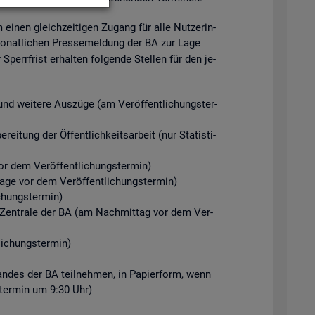
m einen gleich­zei­ti­gen Zu­gang für alle Nut­ze­rin­
mo­nat­li­chen Pres­se­mel­dung der
BA
zur Lage
perr­frist er­hal­ten fol­gen­de Stel­len für den je­
d wei­te­re Aus­zü­ge (am Ver­öf­fent­li­chungs­ter­
ei­tung der Öf­fent­lich­keits­ar­beit (nur Sta­tis­ti­
r dem Ver­öf­fent­li­chungs­ter­min)
Tage vor dem Ver­öf­fent­li­chungs­ter­min)
chungs­ter­min)
der Zen­tra­le der BA (am Nach­mit­tag vor dem Ver­
i­chungs­ter­min)
­stan­des der BA teil­neh­men, in Pa­pier­form, wenn
gs­ter­min um 9:30 Uhr)