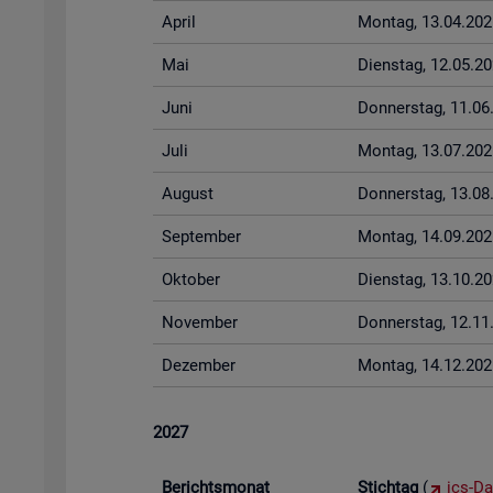
April
Mon­tag, 13.04.202
Mai
Diens­tag, 12.05.2
Juni
Don­ners­tag, 11.0
Juli
Mon­tag, 13.07.202
Au­gust
Don­ners­tag, 13.0
Sep­tem­ber
Mon­tag, 14.09.202
Ok­to­ber
Diens­tag, 13.10.2
No­vem­ber
Don­ners­tag, 12.1
De­zem­ber
Mon­tag, 14.12.202
2027
Be­richts­mo­nat
Stich­tag
(
ics-Da