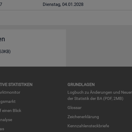
7
Diens­tag, 04.01.2028
en
163KB)
TI­VE STA­TIS­TI­KEN
GRUND­LA­GEN
rkt­mo­ni­tor
Log­buch zu Än­de­run­gen und Neue­
der Sta­tis­tik der BA (PDF, 2MB)
ngs­markt
Glos­sar
uf einen Blick
Zei­chen­er­klä­rung
na­ly­se
Kenn­zah­len­steck­brie­fe
­las