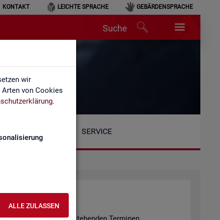
KONTAKT
LEICHTE SPRACHE
GEBÄRDENSPRACHE
Suche
etzen wir
e Arten von Cookies
schutzerklärung
.
SERVICE
sonalisierung
ALLE ZULASSEN
n er­fol­gen an den unten ste­hen­den Ter­mi­nen.