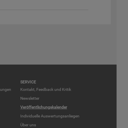
SER­VICE
run­gen
Kon­takt, Feed­back und Kri­tik
News­let­ter
Ver­öf­fent­li­chungs­ka­len­der
In­di­vi­du­el­le Aus­wer­tungs­an­lie­gen
Über uns