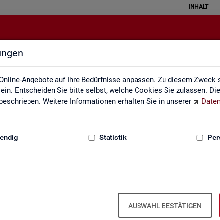
INHALT
lungen
Veröffentlichungskalender
Online-Angebote auf Ihre Bedürfnisse anpassen. Zu diesem Zweck s
in. Entscheiden Sie bitte selbst, welche Cookies Sie zulassen. Di
eschrieben. Weitere Informationen erhalten Sie in unserer
Daten
:
GRUNDLAGEN
endig
Statistik
Per
Ver­öf­fent­li­chungs­ka­len­der
AUSWAHL BESTÄTIGEN
ta­tis­ti­ken über den Ar­beits­markt in Deutsch­land und in den Re­gio­ne