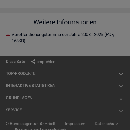
Weitere Informationen
Veröffentlichungstermine der Jahre 2008 - 2025 (PDF,
163KB)
Diese Seite
empfehlen
TOP-PRO­DUK­TE
IN­TER­AK­TI­VE STA­TIS­TI­KEN
GRUND­LA­GEN
SER­VICE
© Bundesagentur für Arbeit
Impressum
Datenschutz
Erklärung zur Barrierefreiheit