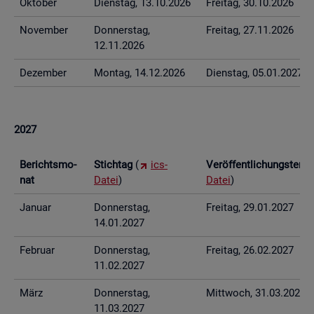
Ok­to­ber
Diens­tag, 13.10.2026
Frei­tag, 30.10.2026
No­vem­ber
Don­ners­tag,
Frei­tag, 27.11.2026
12.11.2026
De­zem­ber
Mon­tag, 14.12.2026
Diens­tag, 05.01.2027
2027
Be­richts­mo­
Stich­tag
(
ics-
Ver­öf­fent­li­chungs­ter­
nat
Datei
)
Datei
)
Ja­nu­ar
Don­ners­tag,
Frei­tag, 29.01.2027
14.01.2027
Fe­bru­ar
Don­ners­tag,
Frei­tag, 26.02.2027
11.02.2027
März
Don­ners­tag,
Mitt­woch, 31.03.2027
11.03.2027