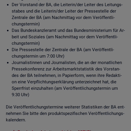
Der Vor­stand der BA, die Lei­te­rin/der Lei­ter des Lei­tungs­
sta­bes und die Lei­te­rin/der Lei­ter der Pres­se­stel­le der
Zen­tra­le der BA (am Nach­mit­tag vor dem Ver­öf­fent­li­
chungs­ter­min)
Das Bun­des­kanz­ler­amt und das Bun­des­mi­nis­te­ri­um für Ar­
beit und So­zia­les (am Nach­mit­tag vor dem Ver­öf­fent­li­
chungs­ter­min)
Die Pres­se­stel­le der Zen­tra­le der BA (am Ver­öf­fent­li­
chungs­ter­min um 7:00 Uhr)
Jour­na­lis­tin­nen und Jour­na­lis­ten, die an der mo­nat­li­chen
Pres­se­kon­fe­renz zur Ar­beits­markt­sta­tis­tik des Vor­stan­
des der BA teil­neh­men, in Pa­pier­form, wenn ihre Re­dak­ti­
on eine Ver­pflich­tungs­er­klä­rung un­ter­zeich­net hat, die
Sperr­frist ein­zu­hal­ten (am Ver­öf­fent­li­chungs­ter­min um
9:30 Uhr)
Die Ver­öf­fent­li­chungs­ter­mi­ne wei­te­rer Sta­tis­ti­ken der BA ent­
neh­men Sie bitte den pro­dukt­spe­zi­fi­schen Ver­öf­fent­li­chungs­
ka­len­dern.