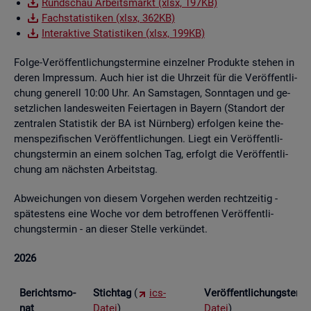
Rund­schau Ar­beits­markt (xlsx, 197KB)
Fach­sta­tis­ti­ken (xlsx, 362KB)
In­ter­ak­ti­ve Sta­tis­ti­ken (xlsx, 199KB)
Folge-Ver­öf­fent­li­chungs­ter­mi­ne ein­zel­ner Pro­duk­te ste­hen in
deren Im­pres­sum. Auch hier ist die Uhr­zeit für die Ver­öf­fent­li­
chung ge­ne­rell 10:00 Uhr. An Sams­ta­gen, Sonn­ta­gen und ge­
setz­li­chen lan­des­wei­ten Fei­er­ta­gen in Bay­ern (Stand­ort der
zen­tra­len Sta­tis­tik der BA ist Nürn­berg) er­fol­gen keine the­
men­spe­zi­fi­schen Ver­öf­fent­li­chun­gen. Liegt ein Ver­öf­fent­li­
chungs­ter­min an einem sol­chen Tag, er­folgt die Ver­öf­fent­li­
chung am nächs­ten Ar­beits­tag.
Ab­wei­chun­gen von die­sem Vor­ge­hen wer­den recht­zei­tig -
spä­tes­tens eine Woche vor dem be­trof­fe­nen Ver­öf­fent­li­
chungs­ter­min - an die­ser Stel­le ver­kün­det.
2026
Be­richts­mo­
Stich­tag
(
ics-
Ver­öf­fent­li­chungs­ter­
nat
Datei
)
Datei
)