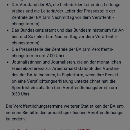
Der Vor­stand der BA, die Lei­te­rin/der Lei­ter des Lei­tungs­
sta­bes und die Lei­te­rin/der Lei­ter der Pres­se­stel­le der
Zen­tra­le der BA (am Nach­mit­tag vor dem Ver­öf­fent­li­
chungs­ter­min)
Das Bun­des­kanz­ler­amt und das Bun­des­mi­nis­te­ri­um für Ar­
beit und So­zia­les (am Nach­mit­tag vor dem Ver­öf­fent­li­
chungs­ter­min)
Die Pres­se­stel­le der Zen­tra­le der BA (am Ver­öf­fent­li­
chungs­ter­min um 7:00 Uhr)
Jour­na­lis­tin­nen und Jour­na­lis­ten, die an der mo­nat­li­chen
Pres­se­kon­fe­renz zur Ar­beits­markt­sta­tis­tik des Vor­stan­
des der BA teil­neh­men, in Pa­pier­form, wenn ihre Re­dak­ti­
on eine Ver­pflich­tungs­er­klä­rung un­ter­zeich­net hat, die
Sperr­frist ein­zu­hal­ten (am Ver­öf­fent­li­chungs­ter­min um
9:30 Uhr)
Die Ver­öf­fent­li­chungs­ter­mi­ne wei­te­rer Sta­tis­ti­ken der BA ent­
neh­men Sie bitte den pro­dukt­spe­zi­fi­schen Ver­öf­fent­li­chungs­
ka­len­dern.