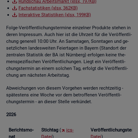
Rund­schau Ar­beits­markt (xlsx, 197KB)
Fach­sta­tis­ti­ken (xlsx, 362KB)
In­ter­ak­ti­ve Sta­tis­ti­ken (xlsx, 199KB)
Folge-Ver­öf­fent­li­chungs­ter­mi­ne ein­zel­ner Pro­duk­te ste­hen in
deren Im­pres­sum. Auch hier ist die Uhr­zeit für die Ver­öf­fent­li­
chung ge­ne­rell 10:00 Uhr. An Sams­ta­gen, Sonn­ta­gen und ge­
setz­li­chen lan­des­wei­ten Fei­er­ta­gen in Bay­ern (Stand­ort der
zen­tra­len Sta­tis­tik der BA ist Nürn­berg) er­fol­gen keine the­
men­spe­zi­fi­schen Ver­öf­fent­li­chun­gen. Liegt ein Ver­öf­fent­li­
chungs­ter­min an einem sol­chen Tag, er­folgt die Ver­öf­fent­li­
chung am nächs­ten Ar­beits­tag.
Ab­wei­chun­gen von die­sem Vor­ge­hen wer­den recht­zei­tig -
spä­tes­tens eine Woche vor dem be­trof­fe­nen Ver­öf­fent­li­
chungs­ter­min - an die­ser Stel­le ver­kün­det.
2026
Be­richts­mo­
Stich­tag
(
ics-
Ver­öf­fent­li­chungs­ter­
nat
Datei
)
Datei
)