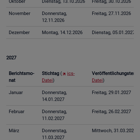
Ok­to­ber
Diens­tag, 13.10.2026
Frei­tag, 30.10.2026
No­vem­ber
Don­ners­tag,
Frei­tag, 27.11.2026
12.11.2026
De­zem­ber
Mon­tag, 14.12.2026
Diens­tag, 05.01.2027
2027
Be­richts­mo­
Stich­tag
(
ics-
Ver­öf­fent­li­chungs­ter­
nat
Datei
)
Datei
)
Ja­nu­ar
Don­ners­tag,
Frei­tag, 29.01.2027
14.01.2027
Fe­bru­ar
Don­ners­tag,
Frei­tag, 26.02.2027
11.02.2027
März
Don­ners­tag,
Mitt­woch, 31.03.2027
11.03.2027