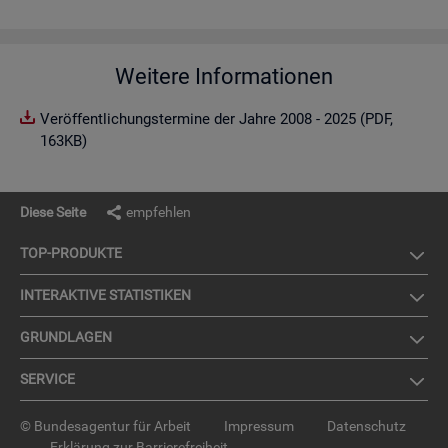
Weitere Informationen
Veröffentlichungstermine der Jahre 2008 - 2025 (PDF,
163KB)
Diese Seite
empfehlen
TOP-PRO­DUK­TE
IN­TER­AK­TI­VE STA­TIS­TI­KEN
GRUND­LA­GEN
SER­VICE
© Bundesagentur für Arbeit
Impressum
Datenschutz
Erklärung zur Barrierefreiheit