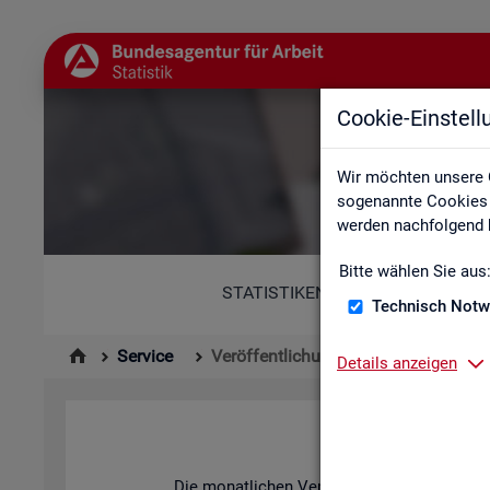
Cookie-Einstel
Wir möchten unsere 
sogenannte Cookies e
werden nachfolgend b
Bitte wählen Sie aus
STATISTIKEN
Technisch Notw
Service
Veröffentlichungskalender
Details anzeigen
Die mo­nat­li­chen Ver­öf­fent­li­chun­gen der S