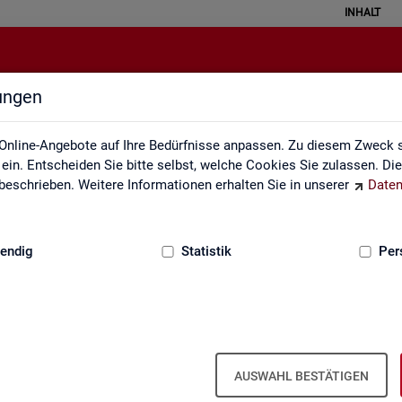
INHALT
lungen
Veröffentlichungskalender
Online-Angebote auf Ihre Bedürfnisse anpassen. Zu diesem Zweck s
in. Entscheiden Sie bitte selbst, welche Cookies Sie zulassen. Di
eschrieben. Weitere Informationen erhalten Sie in unserer
Daten
:
GRUNDLAGEN
endig
Statistik
Per
Ver­öf­fent­li­chungs­ka­len­der
AUSWAHL BESTÄTIGEN
ta­tis­ti­ken über den Ar­beits­markt in Deutsch­land und in den Re­gio­ne