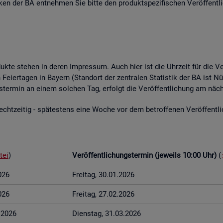
­ti­ken der BA ent­neh­men Sie bitte den pro­dukt­spe­zi­fi­schen Ver­öf­fent­l
o­duk­te ste­hen in deren Im­pres­sum. Auch hier ist die Uhr­zeit für die Ve
Fei­er­ta­gen in Bay­ern (Stand­ort der zen­tra­len Sta­tis­tik der BA ist Nü
ungs­ter­min an einem sol­chen Tag, er­folgt die Ver­öf­fent­li­chung am näch
t­zei­tig - spä­tes­tens eine Woche vor dem be­trof­fe­nen Ver­öf­fent­li­c
tei
)
Ver­öf­fent­li­chungs­ter­min (je­weils 10:00 Uhr)
(
026
Frei­tag, 30.01.2026
026
Frei­tag, 27.02.2026
3.2026
Diens­tag, 31.03.2026