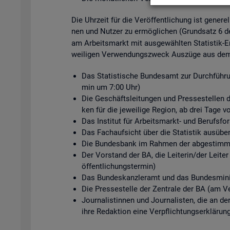
Die Uhr­zeit für die Ver­öf­fent­li­chung ist ge­ne­r
nen und Nut­zer zu er­mög­li­chen (Grund­satz 6 
am Ar­beits­markt mit aus­ge­wähl­ten Sta­tis­tik-Er
wei­li­gen Ver­wen­dungs­zweck Aus­zü­ge aus dem s
Das Sta­tis­ti­sche Bun­des­amt zur Durch­füh­ru
min um 7:00 Uhr)
Die Ge­schäfts­lei­tun­gen und Pres­se­stel­len de
ken für die je­wei­li­ge Re­gi­on, ab drei Tage v
Das In­sti­tut für Ar­beits­markt- und Be­rufs­
Das Fach­auf­sicht über die Sta­tis­tik aus­üben
Die Bun­des­bank im Rah­men der ab­ge­stimm­te
Der Vor­stand der BA, die Lei­te­rin/der Lei­ter
öf­fent­li­chungs­ter­min)
Das Bun­des­kanz­ler­amt und das Bun­des­mi­nis
Die Pres­se­stel­le der Zen­tra­le der BA (am Ve
Jour­na­lis­tin­nen und Jour­na­lis­ten, die an d
ihre Re­dak­ti­on eine Ver­pflich­tungs­er­klä­run