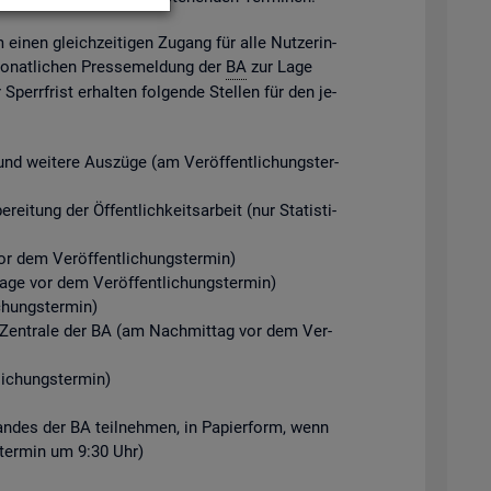
m einen gleich­zei­ti­gen Zu­gang für alle Nut­ze­rin­
mo­nat­li­chen Pres­se­mel­dung der
BA
zur Lage
perr­frist er­hal­ten fol­gen­de Stel­len für den je­
d wei­te­re Aus­zü­ge (am Ver­öf­fent­li­chungs­ter­
ei­tung der Öf­fent­lich­keits­ar­beit (nur Sta­tis­ti­
r dem Ver­öf­fent­li­chungs­ter­min)
Tage vor dem Ver­öf­fent­li­chungs­ter­min)
chungs­ter­min)
der Zen­tra­le der BA (am Nach­mit­tag vor dem Ver­
i­chungs­ter­min)
­stan­des der BA teil­neh­men, in Pa­pier­form, wenn
gs­ter­min um 9:30 Uhr)