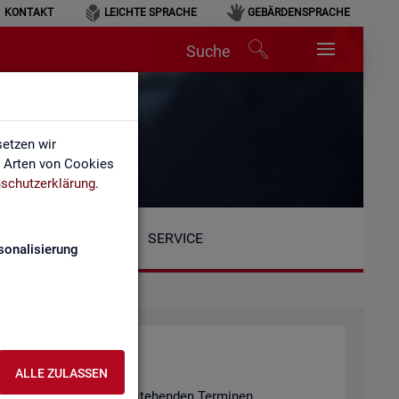
KONTAKT
LEICHTE SPRACHE
GEBÄRDENSPRACHE
Suche
etzen wir
e Arten von Cookies
schutzerklärung
.
SERVICE
sonalisierung
ALLE ZULASSEN
n er­fol­gen an den unten ste­hen­den Ter­mi­nen.