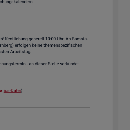
i­chungs­ka­len­dern.
r­öf­fent­li­chung ge­ne­rell 10:00 Uhr. An Sams­ta­
rn­berg) er­fol­gen keine the­men­spe­zi­fi­schen
s­ten Ar­beits­tag.
hungs­ter­min - an die­ser Stel­le ver­kün­det.
ics-Datei
)