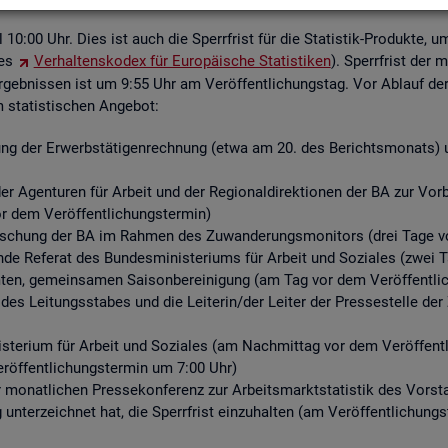
ell 10:00 Uhr. Dies ist auch die Sperr­frist für die Sta­tis­tik-Pro­duk­te, u
des
Ver­hal­tens­ko­dex für Eu­ro­päi­sche Sta­tis­ti­ken
). Sperr­frist der 
­geb­nis­sen ist um 9:55 Uhr am Ver­öf­fent­li­chungs­tag. Vor Ab­lauf der S
ta­tis­ti­schen An­ge­bot:
ng der Er­werbs­tä­ti­gen­rech­nung (etwa am 20. des Be­richts­mo­nats) un
r Agen­tu­ren für Ar­beit und der Re­gio­nal­di­rek­tio­nen der BA zur Vor­be­r
or dem Ver­öf­fent­li­chungs­ter­min)
for­schung der BA im Rah­men des Zu­wan­de­rungs­mo­ni­tors (drei Tage vo
­de Re­fe­rat des Bun­des­mi­nis­te­ri­ums für Ar­beit und So­zia­les (zwei 
n, ge­mein­sa­men Sai­son­be­rei­ni­gung (am Tag vor dem Ver­öf­fent­li­
 des Lei­tungs­sta­bes und die Lei­te­rin/der Lei­ter der Pres­se­stel­le 
­te­ri­um für Ar­beit und So­zia­les (am Nach­mit­tag vor dem Ver­öf­fent­l
r­öf­fent­li­chungs­ter­min um 7:00 Uhr)
er mo­nat­li­chen Pres­se­kon­fe­renz zur Ar­beits­markt­sta­tis­tik des Vor
g un­ter­zeich­net hat, die Sperr­frist ein­zu­hal­ten (am Ver­öf­fent­li­chun