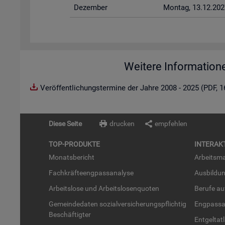
De­zem­ber
Mon­tag, 13.12.202
Weitere Information
Veröffentlichungstermine der Jahre 2008 - 2025 (PDF, 
Diese Seite
drucken
empfehlen
TOP-PRO­DUK­TE
IN­TER­AK­
Mo­nats­be­richt
Ar­beits­ma
Fach­kräf­te­eng­pass­ana­ly­se
Aus­bil­du
Ar­beits­lo­se und Ar­beits­lo­sen­quo­ten
Be­ru­fe a
Ge­mein­de­da­ten so­zi­al­ver­si­che­rungs­pflich­tig
Eng­pass­a
Be­schäf­tig­ter
Ent­gel­t­at