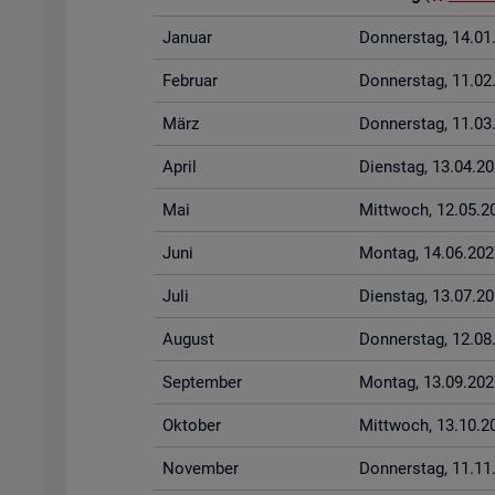
Ja­nu­ar
Don­ners­tag, 14.0
Fe­bru­ar
Don­ners­tag, 11.0
März
Don­ners­tag, 11.0
April
Diens­tag, 13.04.2
Mai
Mitt­woch, 12.05.2
Juni
Mon­tag, 14.06.202
Juli
Diens­tag, 13.07.2
Au­gust
Don­ners­tag, 12.0
Sep­tem­ber
Mon­tag, 13.09.202
Ok­to­ber
Mitt­woch, 13.10.2
No­vem­ber
Don­ners­tag, 11.1