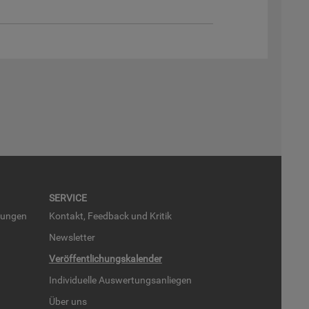
SER­VICE
run­gen
Kon­takt, Feed­back und Kri­tik
News­let­ter
Ver­öf­fent­li­chungs­ka­len­der
In­di­vi­du­el­le Aus­wer­tungs­an­lie­gen
Über uns