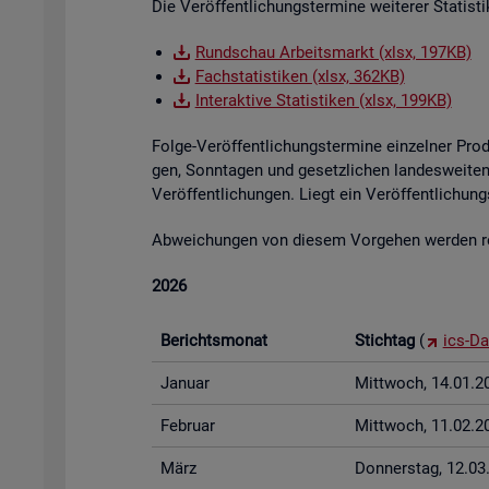
Die Ver­öf­fent­li­chungs­ter­mi­ne wei­te­rer Sta­tis
Rund­schau Ar­beits­markt (xlsx, 197KB)
Fach­sta­tis­ti­ken (xlsx, 362KB)
In­ter­ak­ti­ve Sta­tis­ti­ken (xlsx, 199KB)
Folge-Ver­öf­fent­li­chungs­ter­mi­ne ein­zel­ner Pr
gen, Sonn­ta­gen und ge­setz­li­chen lan­des­wei­ten 
Ver­öf­fent­li­chun­gen. Liegt ein Ver­öf­fent­li­ch
Ab­wei­chun­gen von die­sem Vor­ge­hen wer­den rech
2026
Be­richts­mo­nat
Stich­tag
(
ics-Da
Ja­nu­ar
Mitt­woch, 14.01.2
Fe­bru­ar
Mitt­woch, 11.02.2
März
Don­ners­tag, 12.0