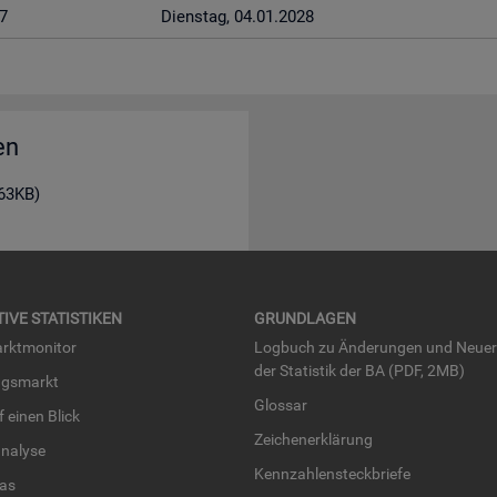
7
Diens­tag, 04.01.2028
en
163KB)
TI­VE STA­TIS­TI­KEN
GRUND­LA­GEN
rkt­mo­ni­tor
Log­buch zu Än­de­run­gen und Neue­
der Sta­tis­tik der BA (PDF, 2MB)
ngs­markt
Glos­sar
uf einen Blick
Zei­chen­er­klä­rung
na­ly­se
Kenn­zah­len­steck­brie­fe
­las