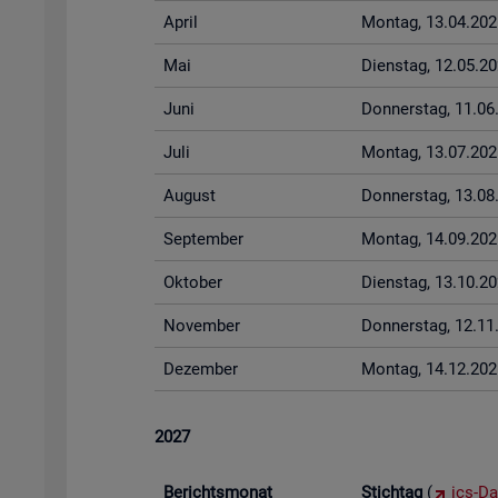
April
Mon­tag, 13.04.202
Mai
Diens­tag, 12.05.2
Juni
Don­ners­tag, 11.0
Juli
Mon­tag, 13.07.202
Au­gust
Don­ners­tag, 13.0
Sep­tem­ber
Mon­tag, 14.09.202
Ok­to­ber
Diens­tag, 13.10.2
No­vem­ber
Don­ners­tag, 12.1
De­zem­ber
Mon­tag, 14.12.202
2027
Be­richts­mo­nat
Stich­tag
(
ics-Da