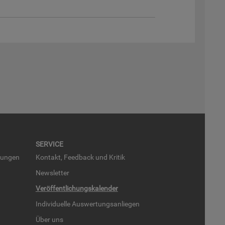
SER­VICE
run­gen
Kon­takt, Feed­back und Kri­tik
News­let­ter
Ver­öf­fent­li­chungs­ka­len­der
In­di­vi­du­el­le Aus­wer­tungs­an­lie­gen
Über uns