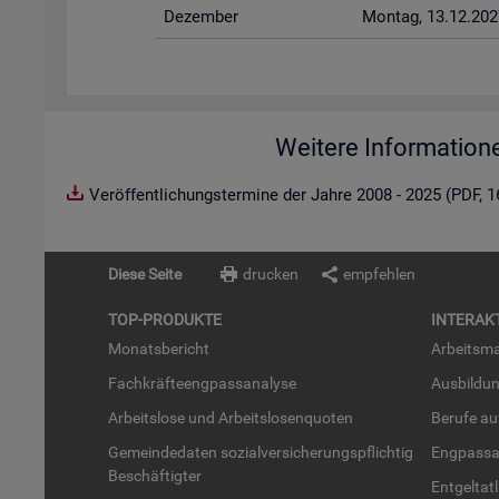
De­zem­ber
Mon­tag, 13.12.202
Weitere Information
Veröffentlichungstermine der Jahre 2008 - 2025 (PDF, 
Diese Seite
drucken
empfehlen
TOP-PRO­DUK­TE
IN­TER­AK­
Mo­nats­be­richt
Ar­beits­ma
Fach­kräf­te­eng­pass­ana­ly­se
Aus­bil­du
Ar­beits­lo­se und Ar­beits­lo­sen­quo­ten
Be­ru­fe a
Ge­mein­de­da­ten so­zi­al­ver­si­che­rungs­pflich­tig
Eng­pass­a
Be­schäf­tig­ter
Ent­gel­t­at