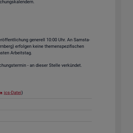
i­chungs­ka­len­dern.
r­öf­fent­li­chung ge­ne­rell 10:00 Uhr. An Sams­ta­
rn­berg) er­fol­gen keine the­men­spe­zi­fi­schen
s­ten Ar­beits­tag.
hungs­ter­min - an die­ser Stel­le ver­kün­det.
ics-Datei
)