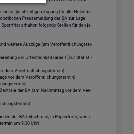
m einen gleich­zei­ti­gen Zu­gang für alle Nut­ze­rin­
mo­nat­li­chen Pres­se­mel­dung der
BA
zur Lage
perr­frist er­hal­ten fol­gen­de Stel­len für den je­
d wei­te­re Aus­zü­ge (am Ver­öf­fent­li­chungs­ter­
ei­tung der Öf­fent­lich­keits­ar­beit (nur Sta­tis­ti­
r dem Ver­öf­fent­li­chungs­ter­min)
Tage vor dem Ver­öf­fent­li­chungs­ter­min)
chungs­ter­min)
der Zen­tra­le der BA (am Nach­mit­tag vor dem Ver­
i­chungs­ter­min)
­stan­des der BA teil­neh­men, in Pa­pier­form, wenn
gs­ter­min um 9:30 Uhr)