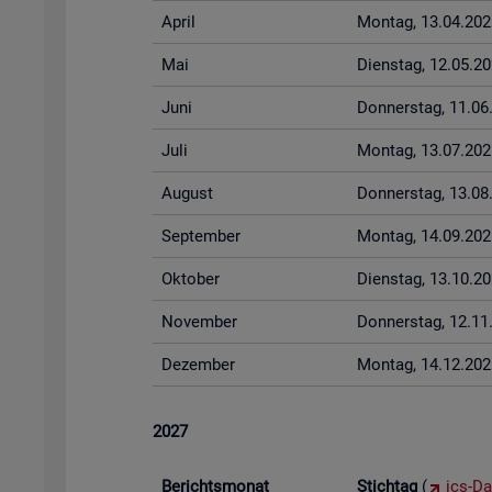
April
Mon­tag, 13.04.202
Mai
Diens­tag, 12.05.2
Juni
Don­ners­tag, 11.0
Juli
Mon­tag, 13.07.202
Au­gust
Don­ners­tag, 13.0
Sep­tem­ber
Mon­tag, 14.09.202
Ok­to­ber
Diens­tag, 13.10.2
No­vem­ber
Don­ners­tag, 12.1
De­zem­ber
Mon­tag, 14.12.202
2027
Be­richts­mo­nat
Stich­tag
(
ics-Da