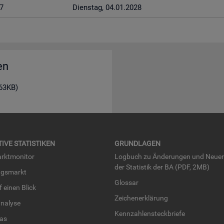
7
Diens­tag, 04.01.2028
en
163KB)
TI­VE STA­TIS­TI­KEN
GRUND­LA­GEN
rkt­mo­ni­tor
Log­buch zu Än­de­run­gen und Neue­
der Sta­tis­tik der BA (PDF, 2MB)
ngs­markt
Glos­sar
uf einen Blick
Zei­chen­er­klä­rung
na­ly­se
Kenn­zah­len­steck­brie­fe
­las