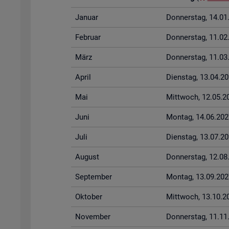
Ja­nu­ar
Don­ners­tag, 14.0
Fe­bru­ar
Don­ners­tag, 11.0
März
Don­ners­tag, 11.0
April
Diens­tag, 13.04.2
Mai
Mitt­woch, 12.05.2
Juni
Mon­tag, 14.06.202
Juli
Diens­tag, 13.07.2
Au­gust
Don­ners­tag, 12.0
Sep­tem­ber
Mon­tag, 13.09.202
Ok­to­ber
Mitt­woch, 13.10.2
No­vem­ber
Don­ners­tag, 11.1