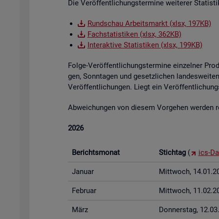
Die Ver­öf­fent­li­chungs­ter­mi­ne wei­te­rer Sta­tis
Rund­schau Ar­beits­markt (xlsx, 197KB)
Fach­sta­tis­ti­ken (xlsx, 362KB)
In­ter­ak­ti­ve Sta­tis­ti­ken (xlsx, 199KB)
Folge-Ver­öf­fent­li­chungs­ter­mi­ne ein­zel­ner Pr
gen, Sonn­ta­gen und ge­setz­li­chen lan­des­wei­ten 
Ver­öf­fent­li­chun­gen. Liegt ein Ver­öf­fent­li­ch
Ab­wei­chun­gen von die­sem Vor­ge­hen wer­den rech
2026
Be­richts­mo­nat
Stich­tag
(
ics-Da
Ja­nu­ar
Mitt­woch, 14.01.2
Fe­bru­ar
Mitt­woch, 11.02.2
März
Don­ners­tag, 12.0