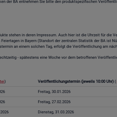
­ti­ken der BA ent­neh­men Sie bitte den pro­dukt­spe­zi­fi­schen Ver­öf­fent­l
o­duk­te ste­hen in deren Im­pres­sum. Auch hier ist die Uhr­zeit für die Ve
Fei­er­ta­gen in Bay­ern (Stand­ort der zen­tra­len Sta­tis­tik der BA ist Nü
ungs­ter­min an einem sol­chen Tag, er­folgt die Ver­öf­fent­li­chung am näch
t­zei­tig - spä­tes­tens eine Woche vor dem be­trof­fe­nen Ver­öf­fent­li­c
tei
)
Ver­öf­fent­li­chungs­ter­min (je­weils 10:00 Uhr)
(
026
Frei­tag, 30.01.2026
026
Frei­tag, 27.02.2026
3.2026
Diens­tag, 31.03.2026