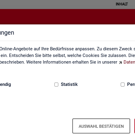
INHALT
lungen
Veröffentlichungskalender
Online-Angebote auf Ihre Bedürfnisse anpassen. Zu diesem Zweck s
in. Entscheiden Sie bitte selbst, welche Cookies Sie zulassen. Di
eschrieben. Weitere Informationen erhalten Sie in unserer
Daten
:
GRUNDLAGEN
endig
Statistik
Per
Ver­öf­fent­li­chungs­ka­len­der
AUSWAHL BESTÄTIGEN
ta­tis­ti­ken über den Ar­beits­markt in Deutsch­land und in den Re­gio­ne