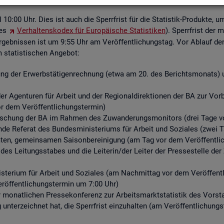
ell 10:00 Uhr. Dies ist auch die Sperr­frist für die Sta­tis­tik-Pro­duk­te, u
des
Ver­hal­tens­ko­dex für Eu­ro­päi­sche Sta­tis­ti­ken
). Sperr­frist der 
­geb­nis­sen ist um 9:55 Uhr am Ver­öf­fent­li­chungs­tag. Vor Ab­lauf der S
ta­tis­ti­schen An­ge­bot:
ng der Er­werbs­tä­ti­gen­rech­nung (etwa am 20. des Be­richts­mo­nats) un
r Agen­tu­ren für Ar­beit und der Re­gio­nal­di­rek­tio­nen der BA zur Vor­be­r
or dem Ver­öf­fent­li­chungs­ter­min)
for­schung der BA im Rah­men des Zu­wan­de­rungs­mo­ni­tors (drei Tage vo
­de Re­fe­rat des Bun­des­mi­nis­te­ri­ums für Ar­beit und So­zia­les (zwei 
n, ge­mein­sa­men Sai­son­be­rei­ni­gung (am Tag vor dem Ver­öf­fent­li­
 des Lei­tungs­sta­bes und die Lei­te­rin/der Lei­ter der Pres­se­stel­le 
­te­ri­um für Ar­beit und So­zia­les (am Nach­mit­tag vor dem Ver­öf­fent­l
r­öf­fent­li­chungs­ter­min um 7:00 Uhr)
er mo­nat­li­chen Pres­se­kon­fe­renz zur Ar­beits­markt­sta­tis­tik des Vor
g un­ter­zeich­net hat, die Sperr­frist ein­zu­hal­ten (am Ver­öf­fent­li­chun