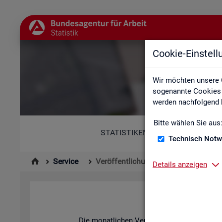
Cookie-Einstel
Wir möchten unsere 
sogenannte Cookies e
werden nachfolgend b
Bitte wählen Sie aus
STATISTIKEN
Technisch Notw
Service
Veröffentlichungskalender
Details anzeigen
Die mo­nat­li­chen Ver­öf­fent­li­chun­gen der S