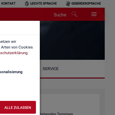
KONTAKT
LEICHTE SPRACHE
GEBÄRDENSPRACHE
Suche
etzen wir
e Arten von Cookies
schutzerklärung
.
SERVICE
sonalisierung
ALLE ZULASSEN
n er­fol­gen an den unten ste­hen­den Ter­mi­nen.