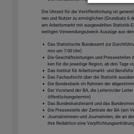
Die Uhr­zeit für die Ver­öf­fent­li­chung ist ge­ne­r
nen und Nut­zer zu er­mög­li­chen (Grund­satz 6 
am Ar­beits­markt mit aus­ge­wähl­ten Sta­tis­tik-Er
wei­li­gen Ver­wen­dungs­zweck Aus­zü­ge aus dem s
Das Sta­tis­ti­sche Bun­des­amt zur Durch­füh­ru
min um 7:00 Uhr)
Die Ge­schäfts­lei­tun­gen und Pres­se­stel­len de
ken für die je­wei­li­ge Re­gi­on, ab drei Tage v
Das In­sti­tut für Ar­beits­markt- und Be­rufs­
Das Fach­auf­sicht über die Sta­tis­tik aus­üben
Die Bun­des­bank im Rah­men der ab­ge­stimm­te
Der Vor­stand der BA, die Lei­te­rin/der Lei­ter
öf­fent­li­chungs­ter­min)
Das Bun­des­kanz­ler­amt und das Bun­des­mi­nis
Die Pres­se­stel­le der Zen­tra­le der BA (am Ve
Jour­na­lis­tin­nen und Jour­na­lis­ten, die an d
ihre Re­dak­ti­on eine Ver­pflich­tungs­er­klä­run