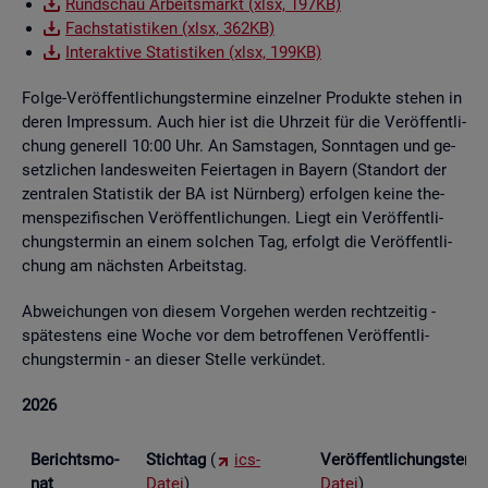
Rund­schau Ar­beits­markt (xlsx, 197KB)
Fach­sta­tis­ti­ken (xlsx, 362KB)
In­ter­ak­ti­ve Sta­tis­ti­ken (xlsx, 199KB)
Folge-Ver­öf­fent­li­chungs­ter­mi­ne ein­zel­ner Pro­duk­te ste­hen in
deren Im­pres­sum. Auch hier ist die Uhr­zeit für die Ver­öf­fent­li­
chung ge­ne­rell 10:00 Uhr. An Sams­ta­gen, Sonn­ta­gen und ge­
setz­li­chen lan­des­wei­ten Fei­er­ta­gen in Bay­ern (Stand­ort der
zen­tra­len Sta­tis­tik der BA ist Nürn­berg) er­fol­gen keine the­
men­spe­zi­fi­schen Ver­öf­fent­li­chun­gen. Liegt ein Ver­öf­fent­li­
chungs­ter­min an einem sol­chen Tag, er­folgt die Ver­öf­fent­li­
chung am nächs­ten Ar­beits­tag.
Ab­wei­chun­gen von die­sem Vor­ge­hen wer­den recht­zei­tig -
spä­tes­tens eine Woche vor dem be­trof­fe­nen Ver­öf­fent­li­
chungs­ter­min - an die­ser Stel­le ver­kün­det.
2026
Be­richts­mo­
Stich­tag
(
ics-
Ver­öf­fent­li­chungs­ter­
nat
Datei
)
Datei
)