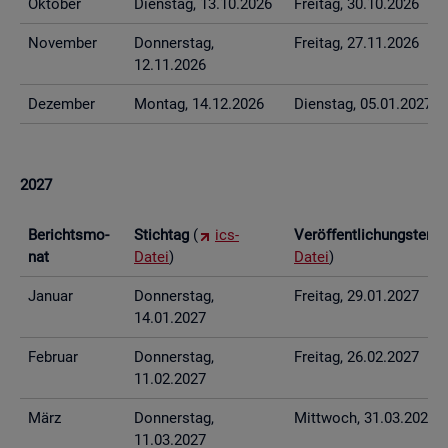
Ok­to­ber
Diens­tag, 13.10.2026
Frei­tag, 30.10.2026
No­vem­ber
Don­ners­tag,
Frei­tag, 27.11.2026
12.11.2026
De­zem­ber
Mon­tag, 14.12.2026
Diens­tag, 05.01.2027
2027
Be­richts­mo­
Stich­tag
(
ics-
Ver­öf­fent­li­chungs­ter­
nat
Datei
)
Datei
)
Ja­nu­ar
Don­ners­tag,
Frei­tag, 29.01.2027
14.01.2027
Fe­bru­ar
Don­ners­tag,
Frei­tag, 26.02.2027
11.02.2027
März
Don­ners­tag,
Mitt­woch, 31.03.2027
11.03.2027