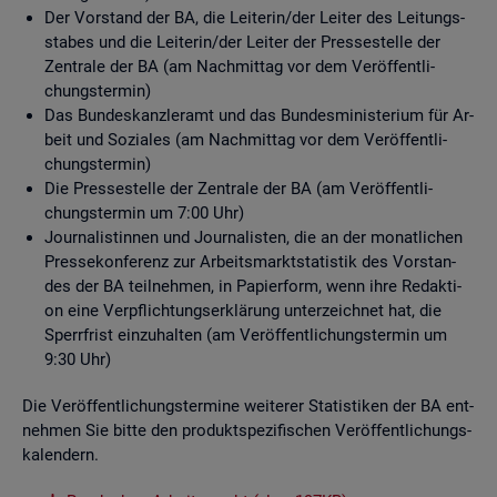
Der Vor­stand der BA, die Lei­te­rin/der Lei­ter des Lei­tungs­
sta­bes und die Lei­te­rin/der Lei­ter der Pres­se­stel­le der
Zen­tra­le der BA (am Nach­mit­tag vor dem Ver­öf­fent­li­
chungs­ter­min)
Das Bun­des­kanz­ler­amt und das Bun­des­mi­nis­te­ri­um für Ar­
beit und So­zia­les (am Nach­mit­tag vor dem Ver­öf­fent­li­
chungs­ter­min)
Die Pres­se­stel­le der Zen­tra­le der BA (am Ver­öf­fent­li­
chungs­ter­min um 7:00 Uhr)
Jour­na­lis­tin­nen und Jour­na­lis­ten, die an der mo­nat­li­chen
Pres­se­kon­fe­renz zur Ar­beits­markt­sta­tis­tik des Vor­stan­
des der BA teil­neh­men, in Pa­pier­form, wenn ihre Re­dak­ti­
on eine Ver­pflich­tungs­er­klä­rung un­ter­zeich­net hat, die
Sperr­frist ein­zu­hal­ten (am Ver­öf­fent­li­chungs­ter­min um
9:30 Uhr)
Die Ver­öf­fent­li­chungs­ter­mi­ne wei­te­rer Sta­tis­ti­ken der BA ent­
neh­men Sie bitte den pro­dukt­spe­zi­fi­schen Ver­öf­fent­li­chungs­
ka­len­dern.