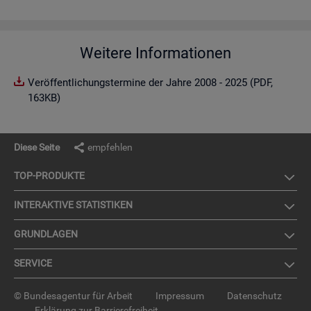
Weitere Informationen
Veröffentlichungstermine der Jahre 2008 - 2025 (PDF,
163KB)
Diese Seite
empfehlen
TOP-PRO­DUK­TE
IN­TER­AK­TI­VE STA­TIS­TI­KEN
GRUND­LA­GEN
SER­VICE
© Bundesagentur für Arbeit
Impressum
Datenschutz
Erklärung zur Barrierefreiheit