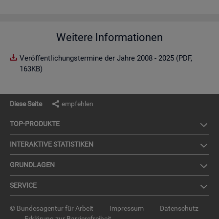
Weitere Informationen
Veröffentlichungstermine der Jahre 2008 - 2025 (PDF,
163KB)
Diese Seite
empfehlen
TOP-PRO­DUK­TE
IN­TER­AK­TI­VE STA­TIS­TI­KEN
GRUND­LA­GEN
SER­VICE
© Bundesagentur für Arbeit
Impressum
Datenschutz
Erklärung zur Barrierefreiheit