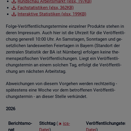
Rund­schau Ar­beits­markt (xlsx, 197KB)
Fach­sta­tis­ti­ken (xlsx, 362KB)
In­ter­ak­ti­ve Sta­tis­ti­ken (xlsx, 199KB)
Folge-Ver­öf­fent­li­chungs­ter­mi­ne ein­zel­ner Pro­duk­te ste­hen in
deren Im­pres­sum. Auch hier ist die Uhr­zeit für die Ver­öf­fent­li­
chung ge­ne­rell 10:00 Uhr. An Sams­ta­gen, Sonn­ta­gen und ge­
setz­li­chen lan­des­wei­ten Fei­er­ta­gen in Bay­ern (Stand­ort der
zen­tra­len Sta­tis­tik der BA ist Nürn­berg) er­fol­gen keine the­
men­spe­zi­fi­schen Ver­öf­fent­li­chun­gen. Liegt ein Ver­öf­fent­li­
chungs­ter­min an einem sol­chen Tag, er­folgt die Ver­öf­fent­li­
chung am nächs­ten Ar­beits­tag.
Ab­wei­chun­gen von die­sem Vor­ge­hen wer­den recht­zei­tig -
spä­tes­tens eine Woche vor dem be­trof­fe­nen Ver­öf­fent­li­
chungs­ter­min - an die­ser Stel­le ver­kün­det.
2026
Be­richts­mo­
Stich­tag
(
ics-
Ver­öf­fent­li­chungs­ter­
nat
Datei
)
Datei
)