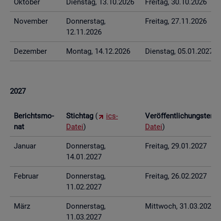
Ok­to­ber
Diens­tag, 13.10.2026
Frei­tag, 30.10.2026
No­vem­ber
Don­ners­tag,
Frei­tag, 27.11.2026
12.11.2026
De­zem­ber
Mon­tag, 14.12.2026
Diens­tag, 05.01.2027
2027
Be­richts­mo­
Stich­tag
(
ics-
Ver­öf­fent­li­chungs­ter­
nat
Datei
)
Datei
)
Ja­nu­ar
Don­ners­tag,
Frei­tag, 29.01.2027
14.01.2027
Fe­bru­ar
Don­ners­tag,
Frei­tag, 26.02.2027
11.02.2027
März
Don­ners­tag,
Mitt­woch, 31.03.2027
11.03.2027