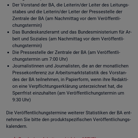
Der Vor­stand der BA, die Lei­te­rin/der Lei­ter des Lei­tungs­
sta­bes und die Lei­te­rin/der Lei­ter der Pres­se­stel­le der
Zen­tra­le der BA (am Nach­mit­tag vor dem Ver­öf­fent­li­
chungs­ter­min)
Das Bun­des­kanz­ler­amt und das Bun­des­mi­nis­te­ri­um für Ar­
beit und So­zia­les (am Nach­mit­tag vor dem Ver­öf­fent­li­
chungs­ter­min)
Die Pres­se­stel­le der Zen­tra­le der BA (am Ver­öf­fent­li­
chungs­ter­min um 7:00 Uhr)
Jour­na­lis­tin­nen und Jour­na­lis­ten, die an der mo­nat­li­chen
Pres­se­kon­fe­renz zur Ar­beits­markt­sta­tis­tik des Vor­stan­
des der BA teil­neh­men, in Pa­pier­form, wenn ihre Re­dak­ti­
on eine Ver­pflich­tungs­er­klä­rung un­ter­zeich­net hat, die
Sperr­frist ein­zu­hal­ten (am Ver­öf­fent­li­chungs­ter­min um
9:30 Uhr)
Die Ver­öf­fent­li­chungs­ter­mi­ne wei­te­rer Sta­tis­ti­ken der BA ent­
neh­men Sie bitte den pro­dukt­spe­zi­fi­schen Ver­öf­fent­li­chungs­
ka­len­dern.